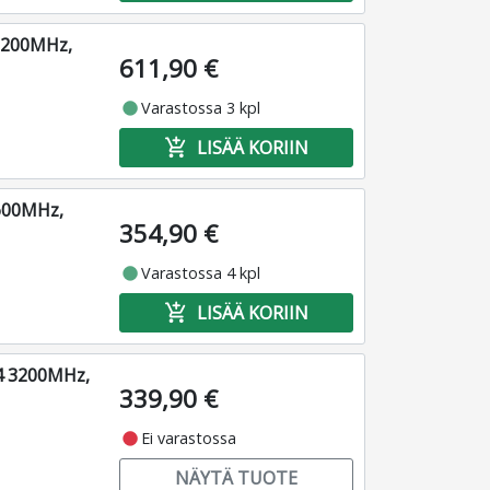
3200MHz,
611,90 €
fiber_manual_record
Varastossa 3 kpl
add_shopping_cart
LISÄÄ KORIIN
600MHz,
354,90 €
fiber_manual_record
Varastossa 4 kpl
add_shopping_cart
LISÄÄ KORIIN
4 3200MHz,
339,90 €
fiber_manual_record
Ei varastossa
NÄYTÄ TUOTE