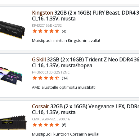
Kingston
32GB (2 x 16GB) FURY Beast, DDR4 
CL16, 1.35V, musta
KF432C16BBK2/32
star
star
star
star
star
(4)
Muistipuoli minttiin Kingstonin avulla!
G.Skill
32GB (2 x 16GB) Trident Z Neo DDR4 3
CL16, 1.35V, musta/hopea
F4-3600C16D-32GTZNC
star
star
star
star
star_half
(14)
AMD alustoille optimoitu muistikitti!
Corsair
32GB (2 x 16GB) Vengeance LPX, DDR
CL16, 1.35V, musta
CMK32GX4M2E3200C16
star
star
star
star
star
(6)
Muistipuoli kuntoon Corsairin avulla!