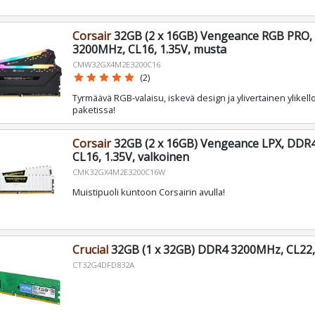
Corsair
32GB (2 x 16GB) Vengeance RGB PRO
3200MHz, CL16, 1.35V, musta
CMW32GX4M2E3200C16
star
star
star
star
star
(2)
Tyrmäävä RGB-valaisu, iskevä design ja ylivertainen ylikel
paketissa!
Corsair
32GB (2 x 16GB) Vengeance LPX, DDR
CL16, 1.35V, valkoinen
CMK32GX4M2E3200C16W
Muistipuoli kuntoon Corsairin avulla!
Crucial
32GB (1 x 32GB) DDR4 3200MHz, CL22,
CT32G4DFD832A