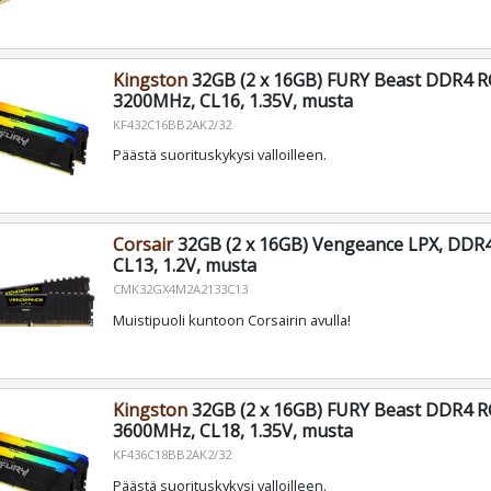
Kingston
32GB (2 x 16GB) FURY Beast DDR4 R
3200MHz, CL16, 1.35V, musta
KF432C16BB2AK2/32
Päästä suorituskykysi valloilleen.
Corsair
32GB (2 x 16GB) Vengeance LPX, DDR
CL13, 1.2V, musta
CMK32GX4M2A2133C13
Muistipuoli kuntoon Corsairin avulla!
Kingston
32GB (2 x 16GB) FURY Beast DDR4 R
3600MHz, CL18, 1.35V, musta
KF436C18BB2AK2/32
Päästä suorituskykysi valloilleen.