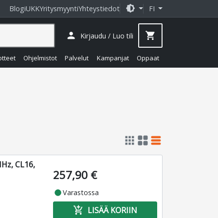
brightness_medium
Blogi
UKK
Yritysmyynti
Yhteystiedot
FI
person
shopping_cart
Kirjaudu / Luo tili
otteet
Ohjelmistot
Palvelut
Kampanjat
Oppaat
apps
grid_view
table_rows
Hz, CL16,
257,90 €
fiber_manual_record
Varastossa
add_shopping_cart
LISÄÄ KORIIN