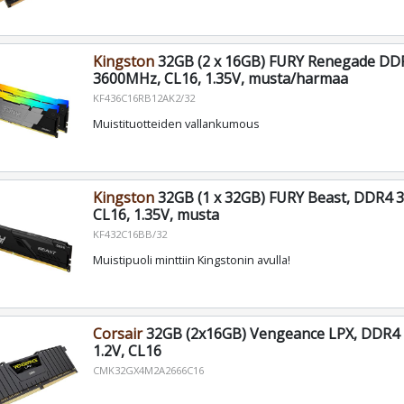
Kingston
32GB (2 x 16GB) FURY Renegade DD
3600MHz, CL16, 1.35V, musta/harmaa
KF436C16RB12AK2/32
Muistituotteiden vallankumous
Kingston
32GB (1 x 32GB) FURY Beast, DDR4 
CL16, 1.35V, musta
KF432C16BB/32
Muistipuoli minttiin Kingstonin avulla!
Corsair
32GB (2x16GB) Vengeance LPX, DDR4
1.2V, CL16
CMK32GX4M2A2666C16