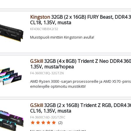
Kingston
32GB (2 x 16GB) FURY Beast, DDR4 
CL18, 1.35V, musta
KF436C18BBK2/32
Muistipuoli minttiin Kingstonin avulla!
G.Skill
32GB (4 x 8GB) Trident Z Neo DDR4 36
1.35V, musta/hopea
F4-3600C18Q-32GTZN
AMD Ryzen 3000 -sarjan prosessoreille ja AMD X570 -piiris
emolevyille optimoitu muistikitti!
G.Skill
32GB (2 x 16GB) Trident Z RGB, DDR4 
CL16, 1.35V, musta
F4-3600C16D-32GTZRC
star
star
star
star
star
(2)