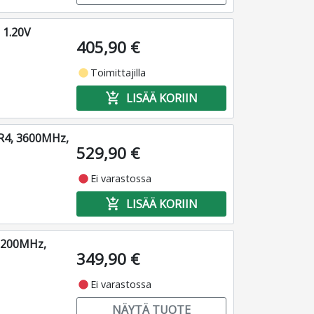
 1.20V
405,90 €
fiber_manual_record
Toimittajilla
add_shopping_cart
LISÄÄ KORIIN
R4, 3600MHz,
529,90 €
fiber_manual_record
Ei varastossa
add_shopping_cart
LISÄÄ KORIIN
3200MHz,
349,90 €
fiber_manual_record
Ei varastossa
NÄYTÄ TUOTE