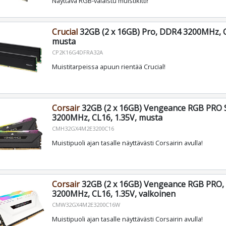
Näyttävä RGB-valaistu muistikitti!
Crucial
32GB (2 x 16GB) Pro, DDR4 3200MHz, C
musta
CP2K16G4DFRA32A
Muistitarpeissa apuun rientää Crucial!
Corsair
32GB (2 x 16GB) Vengeance RGB PRO 
3200MHz, CL16, 1.35V, musta
CMH32GX4M2E3200C16
Muistipuoli ajan tasalle näyttävästi Corsairin avulla!
Corsair
32GB (2 x 16GB) Vengeance RGB PRO
3200MHz, CL16, 1.35V, valkoinen
CMW32GX4M2E3200C16W
Muistipuoli ajan tasalle näyttävästi Corsairin avulla!