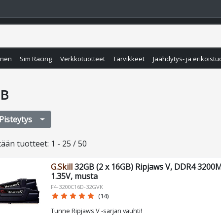
inen
Sim Racing
Verkkotuotteet
Tarvikkeet
Jäähdytys- ja erikoistu
GB
Pisteytys
tään
tuotteet
:
1 - 25 / 50
G.Skill
32GB (2 x 16GB) Ripjaws V, DDR4 3200M
1.35V, musta
F4-3200C16D-32GVK
star
star
star
star
star
(14)
Tunne Ripjaws V -sarjan vauhti!