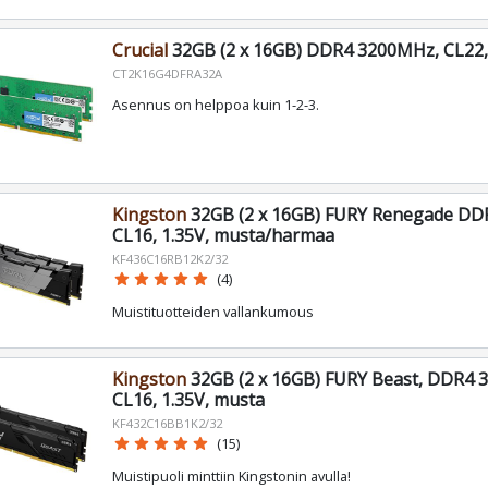
Crucial
32GB (2 x 16GB) DDR4 3200MHz, CL22,
CT2K16G4DFRA32A
Asennus on helppoa kuin 1-2-3.
Kingston
32GB (2 x 16GB) FURY Renegade DD
CL16, 1.35V, musta/harmaa
KF436C16RB12K2/32
star
star
star
star
star
(4)
Muistituotteiden vallankumous
Kingston
32GB (2 x 16GB) FURY Beast, DDR4 
CL16, 1.35V, musta
KF432C16BB1K2/32
star
star
star
star
star
(15)
Muistipuoli minttiin Kingstonin avulla!