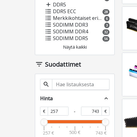
add
DDR5
format_list_bulleted
DDR5 ECC
28
format_list_bulleted
Merkkikohtaiset erikoismuistit
6
format_list_bulleted
SODIMM DDR3
3
format_list_bulleted
SODIMM DDR4
32
format_list_bulleted
SODIMM DDR5
56
Näytä kaikki
filter_list
Suodattimet
search
Hinta
expand_less
-
€
€
500 €
257 €
743 €