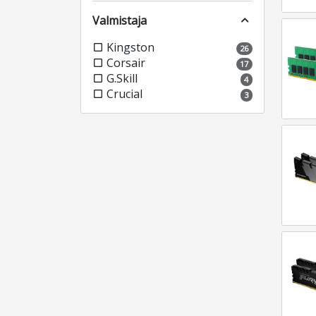
Valmistaja
expand_less
Kingston
check_box_outline_blank
26
Corsair
check_box_outline_blank
17
G.Skill
check_box_outline_blank
4
Crucial
check_box_outline_blank
3