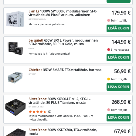
Lian Li
1000W SP1000P, modulaarinen SFX-
179,90 €
virtalähde, 80 Plus Platinum, valkoinen
G9P.SP1000P.W000.EU
fiber_manual_record
Toimittajilla
Platinaa pienessä paketissa!
LISÄÄ KORIIN
be quiet!
600W SFX L Power, modulaarinen
144,90 €
SFX-virtalähde, 80 Plus Gold, musta
BN239
fiber_manual_record
Ei varastossa
Kompaktia ja hiljaista energiaa!
LISÄÄ KORIIN
Chieftec
350W SMART, TFX-virtalähde, harmaa
56,90 €
GPF-350P
fiber_manual_record
Toimittajilla
LISÄÄ KORIIN
SilverStone
800W SX800-LTI v1.2, SFX-L -
268,90 €
virtalähde, 80 PLUS Titanium, musta
SST-SX800-LTI-V1.2
fiber_manual_record
Toimittajilla
star
star
star
star
star_half
(2)
Täysin modulaarinen virtalähde 80 PLUS Titanium -
LISÄÄ KORIIN
hyötysuhteella!
SilverStone
300W SST-TX300, TFX-virtalähde,
67,90 €
musta