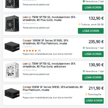
G9P.SP0850G.B000.EU
fiber_manual_record
Varastossa 2 kpl
Tehoa pienessä paketissa!
LISÄÄ KORIIN
Lian Li
750W SP750 V2, modulaarinen SFX-
132,90 €
virtalähde, 80 Plus Gold, musta
G9P.SP0750G.B000.EU
fiber_manual_record
Tulossa, arvio 28.08
Tehoa pienessä paketissa!
LISÄÄ KORIIN
Corsair
1000W SF Series SF1000, SFX-
235,90 €
virtalähde, 80 Plus Platinum, musta
CP-9020257-EU
fiber_manual_record
Varastossa 1 kpl
star
star
star
star
star
(1)
LISÄÄ KORIIN
Pippurinen virtalähdevalinta, kun tila on kortilla!
Lian Li
750W SP750 V2, modulaarinen SFX-
130,90 €
virtalähde, 80 Plus Gold, valkoinen
G9P.SP0750G.W000.EU
fiber_manual_record
Varastossa 1 kpl
Tehoa pienessä paketissa!
LISÄÄ KORIIN
Corsair
850W SF Series SF850, SFX-virtalähde, 80
211,90 €
Plus Platinum, musta
CP-9020256-EU
fiber_manual_record
Toimittajilla
Pippurinen virtalähdevalinta, kun tila on kortilla!
LISÄÄ KORIIN