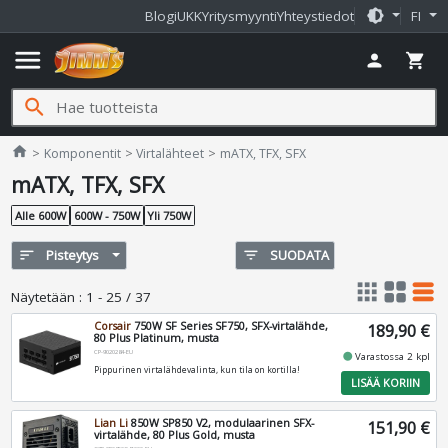
brightness_medium
Blogi
UKK
Yritysmyynti
Yhteystiedot
FI
menu
person
shopping_cart
search
Jimms.fi
home
Komponentit
Virtalähteet
mATX, TFX, SFX
mATX, TFX, SFX
Alle 600W
600W - 750W
Yli 750W
sort
Pisteytys
filter_list
SUODATA
apps
grid_view
table_rows
Näytetään
:
1 - 25 / 37
Corsair
750W SF Series SF750, SFX-virtalähde,
189,90 €
80 Plus Platinum, musta
CP-9020284-EU
fiber_manual_record
Varastossa 2 kpl
Pippurinen virtalähdevalinta, kun tila on kortilla!
LISÄÄ KORIIN
Lian Li
850W SP850 V2, modulaarinen SFX-
151,90 €
virtalähde, 80 Plus Gold, musta