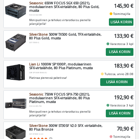
Seasonic
650W FOCUS SGX 650 (2021),
145,90 €
modulaarinen SFX-virtalähde, 80 Plus Gold,
musta
fiber_manual_record
Toimittajilla
FOCUS-SGX-650
Monipuolinen ja tehokas virtaratkaisu pienellä
LISÄÄ KORIIN
jalanjäljellä!
SilverStone
500W TX500 Gold, TFX-virtalähde,
133,90 €
80 Plus Gold, musta
SST-TX500-G
fiber_manual_record
Varastossa 3 kpl
LISÄÄ KORIIN
Lian Li
1000W SP1000P, modulaarinen
183,90 €
SFX-virtalähde, 80 Plus Platinum, musta
G9P.SP1000P.B000.EU
fiber_manual_record
Tulossa, arvio 28.08
Platinaa pienessä paketissa!
LISÄÄ KORIIN
Seasonic
750W FOCUS SPX-750 (2021),
192,90 €
modulaarinen SFX-virtalähde, 80 Plus
Platinum, musta
fiber_manual_record
Varastossa 3 kpl
FOCUS-SPX-750
Monipuolinen ja tehokas virtaratkaisu pienellä
LISÄÄ KORIIN
jalanjäljellä!
SilverStone
300W ST30SF V2.0 SFX -virtalähde,
70,90 €
80 Plus Bronze
SST-ST30SF-V-2.0
fiber_manual_record
Toimittajilla
star
star
star
star
star
(2)