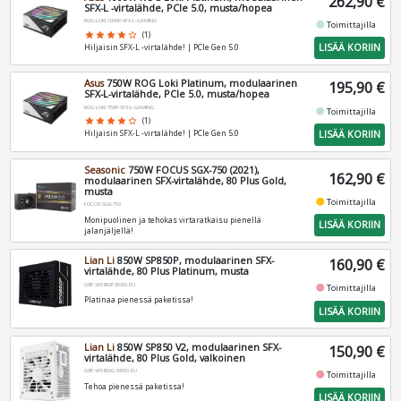
262,90 €
SFX-L -virtalähde, PCIe 5.0, musta/hopea
ROG-LOKI-1000P-SFX-L-GAMING
fiber_manual_record
Toimittajilla
star
star
star
star
star_border
(1)
LISÄÄ KORIIN
Hiljaisin SFX-L -virtalähde! | PCIe Gen 5.0
Asus
750W ROG Loki Platinum, modulaarinen
195,90 €
SFX-L-virtalähde, PCIe 5.0, musta/hopea
ROG-LOKI-750P-SFX-L-GAMING
fiber_manual_record
Toimittajilla
star
star
star
star
star_border
(1)
LISÄÄ KORIIN
Hiljaisin SFX-L -virtalähde! | PCIe Gen 5.0
Seasonic
750W FOCUS SGX-750 (2021),
162,90 €
modulaarinen SFX-virtalähde, 80 Plus Gold,
musta
fiber_manual_record
Toimittajilla
FOCUS-SGX-750
Monipuolinen ja tehokas virtaratkaisu pienellä
LISÄÄ KORIIN
jalanjäljellä!
Lian Li
850W SP850P, modulaarinen SFX-
160,90 €
virtalähde, 80 Plus Platinum, musta
G9P.SP0850P.B000.EU
fiber_manual_record
Toimittajilla
Platinaa pienessä paketissa!
LISÄÄ KORIIN
Lian Li
850W SP850 V2, modulaarinen SFX-
150,90 €
virtalähde, 80 Plus Gold, valkoinen
G9P.SP0850G.W000.EU
fiber_manual_record
Toimittajilla
Tehoa pienessä paketissa!
LISÄÄ KORIIN