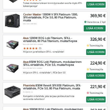
Tukee mukana tulevan kiinnitysraudan avulla myös ATX-
LISÄÄ KORIIN
kokoonpanoja!
Cooler Master
1300W V SFX Platinum 1300,
369,90 €
SFX-virtalähde, PCIe 5.0, 80 Plus Platinum,
musta
fiber_manual_record
Varastossa 2 kpl
MPZ-D001-SFBP-BEU
LISÄÄ KORIIN
Asus
1200W ROG Loki Titanium, SFX-L -
326,90 €
virtalähde, 80 Plus Titanium, musta/hopea
ROG-LOKI-1200T-SFX-L-GAMING
fiber_manual_record
Toimittajilla
star
star
star
star
star
(1)
LISÄÄ KORIIN
Hiljaisin ja tehokkain SFX-L -virtalähde!
Asus
850W ROG Loki Platinum, modulaarinen
224,90 €
SFX-L-virtalähde, PCIe 5.0, musta/hopea
ROG-LOKI-850P-SFX-L-GAMING
fiber_manual_record
Toimittajilla
Hiljaisin SFX-L -virtalähde! | PCIe Gen 5.0
LISÄÄ KORIIN
Phanteks
850W Revolt SFX 850 Platinum, SFX-
221,90 €
virtalähde, PCIe 5.0, 80 Plus Platinum, musta
PH-P850PSF_02
fiber_manual_record
Toimittajilla
Kompakti virtalähde, joka tarjoaa poikkeuksellista
LISÄÄ KORIIN
vastinetta rahoillesi!
Asus
1000W ROG Loki Platinum, modulaarinen