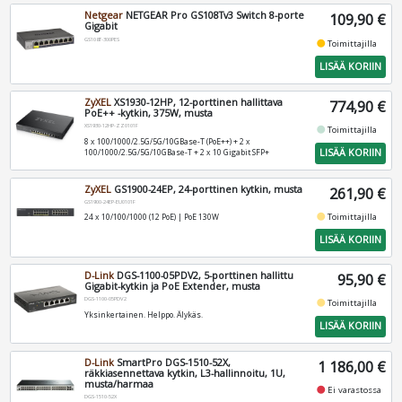
Netgear
NETGEAR Pro GS108Tv3 Switch 8-porte
109,90 €
Gigabit
GS108T-300PES
fiber_manual_record
Toimittajilla
LISÄÄ KORIIN
ZyXEL
XS1930-12HP, 12-porttinen hallittava
774,90 €
PoE++ -kytkin, 375W, musta
XS1930-12HP-ZZ0101F
fiber_manual_record
Toimittajilla
8 x 100/1000/2.5G/5G/10GBase-T (PoE++) + 2 x
LISÄÄ KORIIN
100/1000/2.5G/5G/10GBase-T + 2 x 10 Gigabit SFP+
ZyXEL
GS1900-24EP, 24-porttinen kytkin, musta
261,90 €
GS1900-24EP-EU0101F
fiber_manual_record
Toimittajilla
24 x 10/100/1000 (12 PoE) | PoE 130W
LISÄÄ KORIIN
D-Link
DGS-1100-05PDV2, 5-porttinen hallittu
95,90 €
Gigabit-kytkin ja PoE Extender, musta
DGS-1100-05PDV2
fiber_manual_record
Toimittajilla
Yksinkertainen. Helppo. Älykäs.
LISÄÄ KORIIN
D-Link
SmartPro DGS-1510-52X,
1 186,00 €
räkkiasennettava kytkin, L3-hallinnoitu, 1U,
musta/harmaa
fiber_manual_record
Ei varastossa
DGS-1510-52X