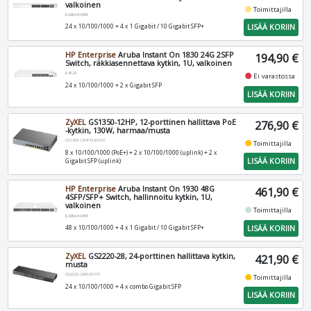
valkoinen
fiber_manual_record
Toimittajilla
JL682A#ABB
LISÄÄ KORIIN
24 x 10/100/1000 + 4 x 1 Gigabit / 10 Gigabit SFP+
HP Enterprise
Aruba Instant On 1830 24G 2SFP
194,90 €
Switch, räkkiasennettava kytkin, 1U, valkoinen
JL812A
fiber_manual_record
Ei varastossa
24 x 10/100/1000 + 2 x Gigabit SFP
LISÄÄ KORIIN
ZyXEL
GS1350-12HP, 12-porttinen hallittava PoE
276,90 €
-kytkin, 130W, harmaa/musta
GS1350-12HP-EU0101F
fiber_manual_record
Toimittajilla
8 x 10/100/1000 (PoE+) + 2 x 10/100/1000 (uplink) + 2 x
LISÄÄ KORIIN
Gigabit SFP (uplink)
HP Enterprise
Aruba Instant On 1930 48G
461,90 €
4SFP/SFP+ Switch, hallinnoitu kytkin, 1U,
valkoinen
fiber_manual_record
Toimittajilla
JL685A#ABB
LISÄÄ KORIIN
48 x 10/100/1000 + 4 x 1 Gigabit / 10 Gigabit SFP+
ZyXEL
GS2220-28, 24-porttinen hallittava kytkin,
421,90 €
musta
GS2220-28-EU0101F
fiber_manual_record
Toimittajilla
24 x 10/100/1000 + 4 x combo Gigabit SFP
LISÄÄ KORIIN