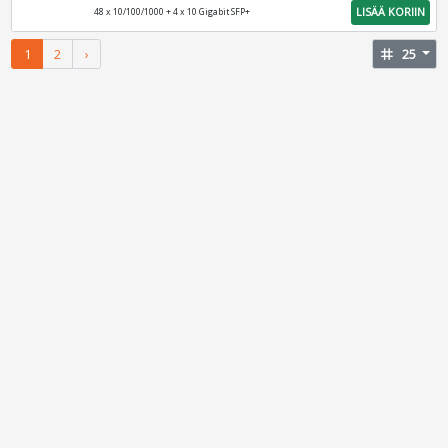
LISÄÄ KORIIN
48 x 10/100/1000 + 4 x 10 Gigabit SFP+
1
2
›
tag
25