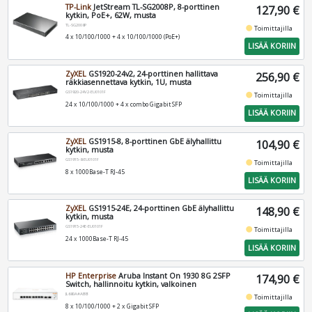
TP-Link
JetStream TL-SG2008P, 8-porttinen
127,90 €
kytkin, PoE+, 62W, musta
TL-SG2008P
fiber_manual_record
Toimittajilla
4 x 10/100/1000 + 4 x 10/100/1000 (PoE+)
LISÄÄ KORIIN
ZyXEL
GS1920-24v2, 24-porttinen hallittava
256,90 €
räkkiasennettava kytkin, 1U, musta
GS1920-24V2-EU0101F
fiber_manual_record
Toimittajilla
24 x 10/100/1000 + 4 x combo Gigabit SFP
LISÄÄ KORIIN
ZyXEL
GS1915-8, 8-porttinen GbE älyhallittu
104,90 €
kytkin, musta
GS1915-8-EU0101F
fiber_manual_record
Toimittajilla
8 x 1000Base-T RJ-45
LISÄÄ KORIIN
ZyXEL
GS1915-24E, 24-porttinen GbE älyhallittu
148,90 €
kytkin, musta
GS1915-24E-EU0101F
fiber_manual_record
Toimittajilla
24 x 1000Base-T RJ-45
LISÄÄ KORIIN
HP Enterprise
Aruba Instant On 1930 8G 2SFP
174,90 €
Switch, hallinnoitu kytkin, valkoinen
JL680A#ABB
fiber_manual_record
Toimittajilla
8 x 10/100/1000 + 2 x Gigabit SFP