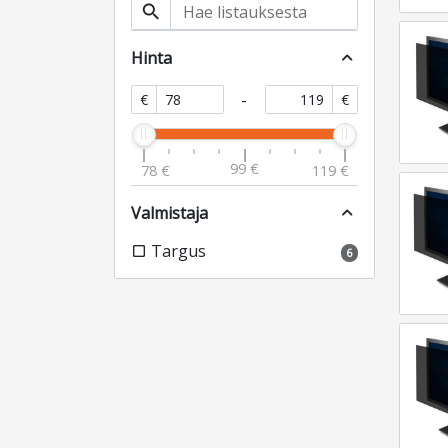
search
Hinta
expand_less
-
€
€
99 €
78 €
119 €
Valmistaja
expand_less
Targus
check_box_outline_blank
6