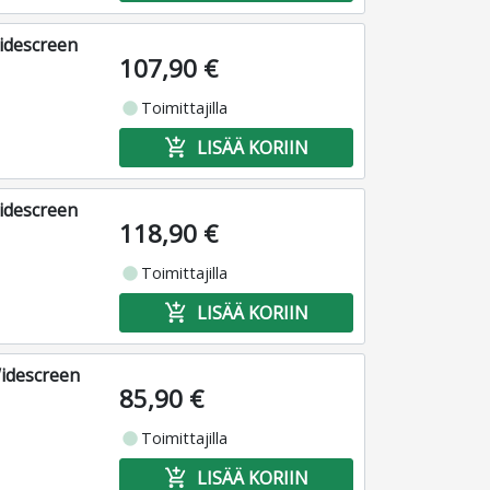
Widescreen
107,90 €
fiber_manual_record
Toimittajilla
add_shopping_cart
LISÄÄ KORIIN
Widescreen
118,90 €
fiber_manual_record
Toimittajilla
add_shopping_cart
LISÄÄ KORIIN
Widescreen
85,90 €
fiber_manual_record
Toimittajilla
add_shopping_cart
LISÄÄ KORIIN