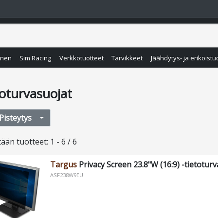
inen
Sim Racing
Verkkotuotteet
Tarvikkeet
Jäähdytys- ja erikoistu
toturvasuojat
Pisteytys
tään
tuotteet
:
1 - 6 / 6
Targus
Privacy Screen 23.8"W (16:9) -tietotur
ASF238W9EU