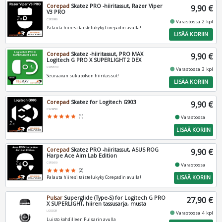
Corepad
Skatez PRO -hiiritassut, Razer Viper
9,90 €
V3 PRO
CSP2990
fiber_manual_record
Varastossa 2 kpl
Palauta hiiresi taistelukyky Corepadin avulla!
LISÄÄ KORIIN
Corepad
Skatez -hiiritassut, PRO MAX
9,90 €
Logitech G PRO X SUPERLIGHT 2 DEX
CSPM318
fiber_manual_record
Varastossa 3 kpl
Seuraavan sukupolven hiiritassut!
LISÄÄ KORIIN
Corepad
Skatez for Logitech G903
9,90 €
CS28790
fiber_manual_record
star
star
star
star
star
(1)
Varastossa
LISÄÄ KORIIN
Corepad
Skatez PRO -hiiritassut, ASUS ROG
9,90 €
Harpe Ace Aim Lab Edition
CSP2610
fiber_manual_record
Varastossa
star
star
star
star
star
(2)
LISÄÄ KORIIN
Palauta hiiresi taistelukyky Corepadin avulla!
Pulsar
Superglide (Type-S) for Logitech G PRO
27,90 €
X SUPERLIGHT, hiiren tassusarja, musta
LGSSGB
fiber_manual_record
Varastossa 4 kpl
Luisto kohdilleen Pulsarin avulla