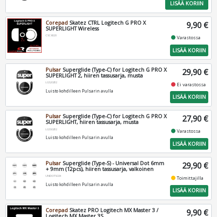
LISÄÄ KORIIN
Corepad
Skatez CTRL Logitech G PRO X
9,90 €
SUPERLIGHT Wireless
CSC6020
fiber_manual_record
Varastossa
LISÄÄ KORIIN
Pulsar
Superglide (Type-C) for Logitech G PRO X
29,90 €
SUPERLIGHT 2, hiiren tassusarja, musta
LGS2GB2
fiber_manual_record
Ei varastossa
Luisto kohdilleen Pulsarin avulla
LISÄÄ KORIIN
Pulsar
Superglide (Type-C) for Logitech G PRO X
27,90 €
SUPERLIGHT, hiiren tassusarja, musta
LGSSGB2
fiber_manual_record
Varastossa
Luisto kohdilleen Pulsarin avulla
LISÄÄ KORIIN
Pulsar
Superglide (Type-S) - Universal Dot 6mm
29,90 €
+ 9mm (12pcs), hiiren tassusarja, valkoinen
UNIDOTSGW
fiber_manual_record
Toimittajilla
Luisto kohdilleen Pulsarin avulla
LISÄÄ KORIIN
Corepad
Skatez PRO Logitech MX Master 3 /
9,90 €
Logitech MX Master 3S