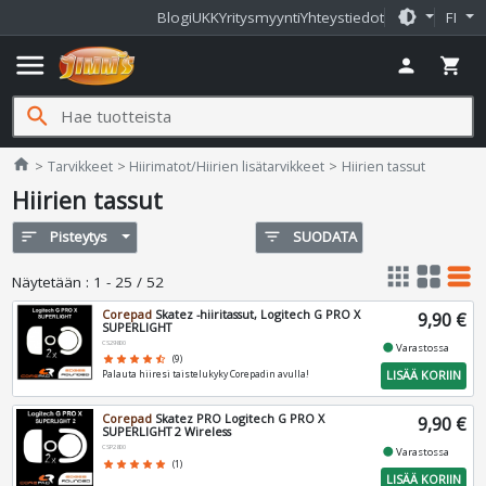
brightness_medium
Blogi
UKK
Yritysmyynti
Yhteystiedot
FI
menu
person
shopping_cart
search
Jimms.fi
home
Tarvikkeet
Hiirimatot/Hiirien lisätarvikkeet
Hiirien tassut
Hiirien tassut
sort
Pisteytys
filter_list
SUODATA
apps
grid_view
table_rows
Näytetään
:
1 - 25 / 52
Corepad
Skatez -hiiritassut, Logitech G PRO X
9,90 €
SUPERLIGHT
CS29800
fiber_manual_record
Varastossa
star
star
star
star
star_half
(9)
LISÄÄ KORIIN
Palauta hiiresi taistelukyky Corepadin avulla!
Corepad
Skatez PRO Logitech G PRO X
9,90 €
SUPERLIGHT 2 Wireless
CSP2800
fiber_manual_record
Varastossa
star
star
star
star
star
(1)
LISÄÄ KORIIN