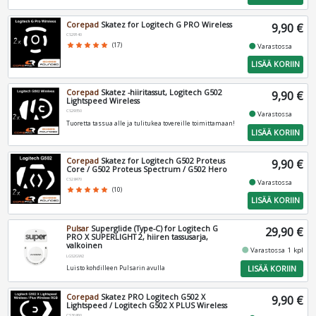
Corepad
Skatez for Logitech G PRO Wireless
9,90 €
CS29140
fiber_manual_record
star
star
star
star
star
(17)
Varastossa
LISÄÄ KORIIN
Corepad
Skatez -hiiritassut, Logitech G502
9,90 €
Lightspeed Wireless
CS29350
fiber_manual_record
Varastossa
Tuoretta tassua alle ja tulitukea tovereille toimittamaan!
LISÄÄ KORIIN
Corepad
Skatez for Logitech G502 Proteus
9,90 €
Core / G502 Proteus Spectrum / G502 Hero
CS28470
fiber_manual_record
Varastossa
star
star
star
star
star
(10)
LISÄÄ KORIIN
Pulsar
Superglide (Type-C) for Logitech G
29,90 €
PRO X SUPERLIGHT 2, hiiren tassusarja,
valkoinen
fiber_manual_record
Varastossa 1 kpl
LGS2GW2
LISÄÄ KORIIN
Luisto kohdilleen Pulsarin avulla
Corepad
Skatez PRO Logitech G502 X
9,90 €
Lightspeed / Logitech G502 X PLUS Wireless
CS30800