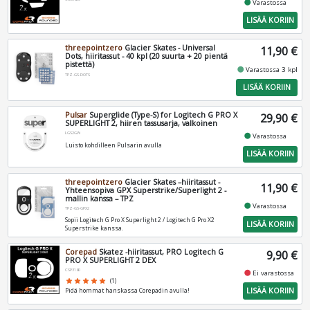
fiber_manual_record
Varastossa
LISÄÄ KORIIN
threepointzero
Glacier Skates - Universal
11,90 €
Dots, hiiritassut - 40 kpl (20 suurta + 20 pientä
pistettä)
fiber_manual_record
Varastossa 3 kpl
TPZ-GS-DOTS
LISÄÄ KORIIN
Pulsar
Superglide (Type-S) for Logitech G PRO X
29,90 €
SUPERLIGHT 2, hiiren tassusarja, valkoinen
LGS2GW
fiber_manual_record
Varastossa
Luisto kohdilleen Pulsarin avulla
LISÄÄ KORIIN
threepointzero
Glacier Skates –hiiritassut -
11,90 €
Yhteensopiva GPX Superstrike/Superlight 2 -
mallin kanssa – TPZ
fiber_manual_record
Varastossa
TPZ-GS-GPX2
Sopii Logitech G Pro X Superlight 2 / Logitech G Pro X2
LISÄÄ KORIIN
Superstrike kanssa.
Corepad
Skatez -hiiritassut, PRO Logitech G
9,90 €
PRO X SUPERLIGHT 2 DEX
CSP3180
fiber_manual_record
Ei varastossa
star
star
star
star
star
(1)
LISÄÄ KORIIN
Pidä hommat hanskassa Corepadin avulla!