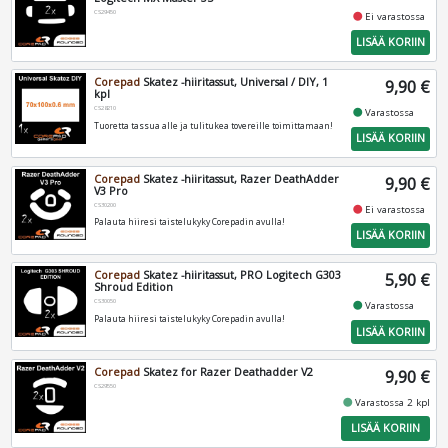
CS29450
fiber_manual_record
Ei varastossa
LISÄÄ KORIIN
Corepad
Skatez -hiiritassut, Universal / DIY, 1
9,90 €
kpl
CS28210
fiber_manual_record
Varastossa
Tuoretta tassua alle ja tulitukea tovereille toimittamaan!
LISÄÄ KORIIN
Corepad
Skatez -hiiritassut, Razer DeathAdder
9,90 €
V3 Pro
CS30200
fiber_manual_record
Ei varastossa
Palauta hiiresi taistelukyky Corepadin avulla!
LISÄÄ KORIIN
Corepad
Skatez -hiiritassut, PRO Logitech G303
5,90 €
Shroud Edition
CS30050
fiber_manual_record
Varastossa
Palauta hiiresi taistelukyky Corepadin avulla!
LISÄÄ KORIIN
Corepad
Skatez for Razer Deathadder V2
9,90 €
CS29550
fiber_manual_record
Varastossa 2 kpl
LISÄÄ KORIIN