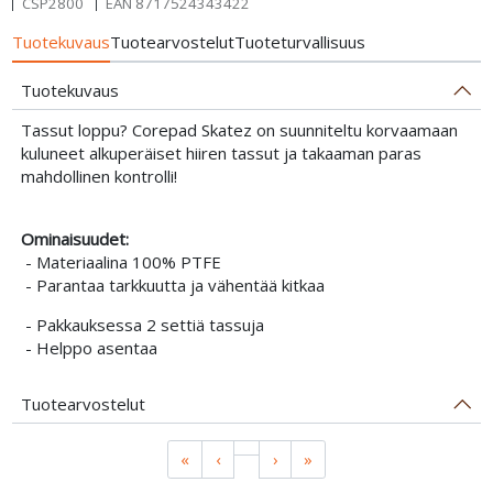
CSP2800
EAN
8717524343422
Tuotekuvaus
Tuotearvostelut
Tuoteturvallisuus
Tuotekuvaus
Tassut loppu? Corepad Skatez on suunniteltu korvaamaan
kuluneet alkuperäiset hiiren tassut ja takaaman paras
mahdollinen kontrolli!
Ominaisuudet:
- Materiaalina 100% PTFE
- Parantaa tarkkuutta ja vähentää kitkaa
- Pakkauksessa 2 settiä tassuja
- Helppo asentaa
Tuotearvostelut
«
‹
›
»