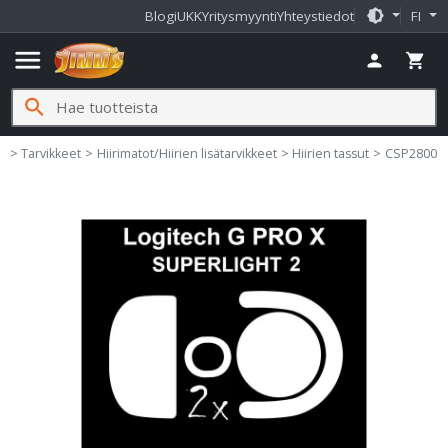
brightness_medium
Blogi
UKK
Yritysmyynti
Yhteystiedot
FI
menu
person
shopping_cart
search
Jimms.fi
me
Tarvikkeet
Hiirimatot/Hiirien lisätarvikkeet
Hiirien tassut
CSP2800