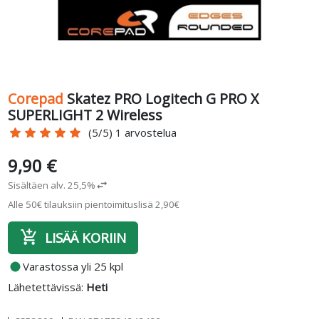
Corepad
Skatez PRO Logitech G PRO X
SUPERLIGHT 2 Wireless
star
star
star
star
star
(5/5) 1 arvostelua
9,90 €
Sisältäen alv. 25,5%
swap_horiz
Alle 50€ tilauksiin pientoimituslisä 2,90€
add_shopping_cart
LISÄÄ KORIIN
fiber_manual_record
Varastossa yli 25 kpl
Lähetettävissä:
Heti