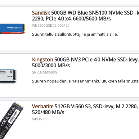
Sandisk
500GB WD Blue SN5100 NVMe SSD -le
2280, PCIe 4.0 x4, 6600/5600 MB/s
WDS500G5B0E-00CPE0
Suunniteltu sisällöntuottajille ja ammattilaisille.
Kingston
500GB NV3 PCIe 4.0 NVMe SSD-levy,
5000/3000 MB/s
SNV3SM3/500G
Suuren nopeuden, alhaisen virrankulutuksen tallennusta
Verbatim
512GB Vi560 S3, SSD-levy, M.2 2280, 
520/480 MB/s
V49363