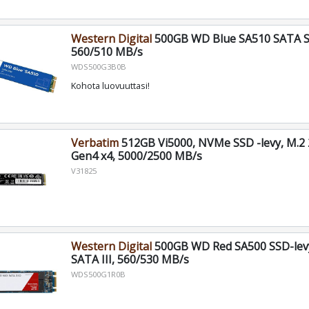
Western Digital
500GB WD Blue SA510 SATA S
560/510 MB/s
WDS500G3B0B
Kohota luovuuttasi!
Verbatim
512GB Vi5000, NVMe SSD -levy, M.2 
Gen4 x4, 5000/2500 MB/s
V31825
Western Digital
500GB WD Red SA500 SSD-levy
SATA III, 560/530 MB/s
WDS500G1R0B