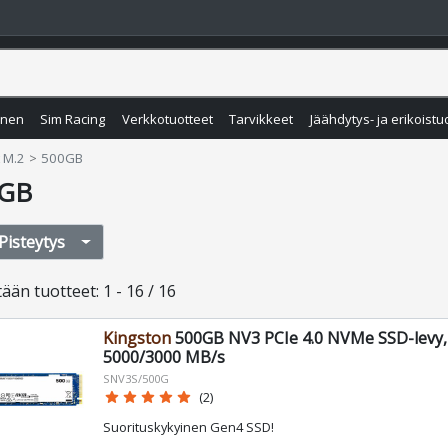
inen
Sim Racing
Verkkotuotteet
Tarvikkeet
Jäähdytys- ja erikoistu
 M.2
500GB
GB
Pisteytys
tään
tuotteet
:
1 - 16 / 16
Kingston
500GB NV3 PCIe 4.0 NVMe SSD-levy,
5000/3000 MB/s
SNV3S/500G
star
star
star
star
star
(2)
Suorituskykyinen Gen4 SSD!