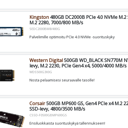
Kingston
480GB DC2000B PCIe 4.0 NVMe M.2 S
M.2 2280, 7000/800 MB/s
SEDC2000BM8/480G
Palvelimille optimoitu PCIe 4.0 NVMe -suorituskyky
Western Digital
500GB WD_BLACK SN770M N
levy, M.2 2230, PCIe Gen4 x4, 5000/4000 MB/s
WDS500G3X0G
Nosta pelaamisesi seuraavalle tasolle!
Corsair
500GB MP600 GS, Gen4 PCIe x4 M.2 
SSD-levy, 4800/3500 MB/s
CSSD-F0500GBMP600GS
Ensiluokkaista suorituskykyä tallennukseen!