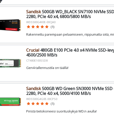
Sandisk
500GB WD_BLACK SN7100 NVMe SSD -
2280, PCIe 4.0 x4, 6800/5800 MB/s
WDS500G4X0E-00CJA0
star
star
star
star
star
(1)
Rakennettu parempaan pelaamiseen, riippumatta siitä, mi
Crucial
480GB E100 PCIe 4.0 x4 NVMe SSD-levy
4500/2500 MB/s
CT480E100SSD8
Gen4-tallennustila on täällä!
Sandisk
500GB WD Green SN3000 NVMe SSD -l
2280, PCIe 4.0 x4, 5000/4100 MB/s
WDS500G4G0E-00CPS0
star
star
star
star
star
(1)
Piristä tietokoneesi suorituskykyä WD:n avulla!