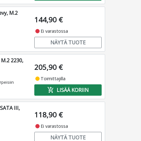
vy, M.2
144,90 €
fiber_manual_record
Ei varastossa
NÄYTÄ TUOTE
 M.2 2230,
205,90 €
fiber_manual_record
Toimittajilla
rpeisiin
add_shopping_cart
LISÄÄ KORIIN
SATA III,
118,90 €
fiber_manual_record
Ei varastossa
NÄYTÄ TUOTE