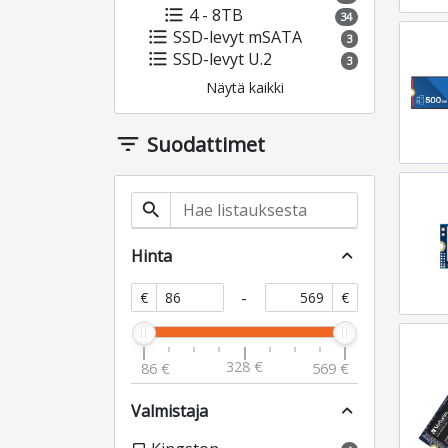
format_list_bulleted
4 - 8TB
34
format_list_bulleted
SSD-levyt mSATA
3
format_list_bulleted
SSD-levyt U.2
3
Näytä kaikki
filter_list
Suodattimet
search
Hinta
expand_less
-
€
€
328 €
86 €
569 €
Valmistaja
expand_less