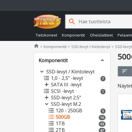
search
Tietokoneet
Komponentit
Oheislaitteet
Pelaam
Jimms.fi
home
Komponentit
SSD-levyt / Kiintolevyt
SSD-levyt
500
Komponentit
expand_less
sort
expand_more
SSD-levyt / Kiintolevyt
format_list_bulleted
1,0 - 2,5" -levyt
7
add
SATA III -levyt
Näyte
format_list_bulleted
SCSI -levyt
1
add
SSD-levyt 2.5"
expand_more
SSD-levyt M.2
format_list_bulleted
120 - 250GB
5
format_list_bulleted
500GB
16
format_list_bulleted
1TB
43
format_list_bulleted
2TB
47