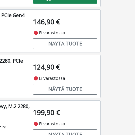
 PCIe Gen4
146,90 €
fiber_manual_record
Ei varastossa
NÄYTÄ TUOTE
2280, PCIe
124,90 €
fiber_manual_record
Ei varastossa
NÄYTÄ TUOTE
vy, M.2 2280,
199,90 €
fiber_manual_record
Ei varastossa
iin!
NÄYTÄ TUOTE