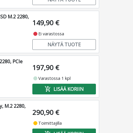
SD M.2 2280,
149,90 €
fiber_manual_record
Ei varastossa
NÄYTÄ TUOTE
2280, PCIe
197,90 €
fiber_manual_record
Varastossa 1 kpl
add_shopping_cart
LISÄÄ KORIIN
, M.2 2280,
290,90 €
fiber_manual_record
Toimittajilla