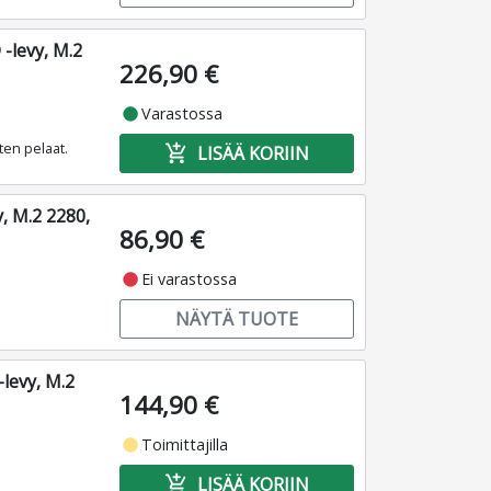
levy, M.2
226,90 €
fiber_manual_record
Varastossa
ten pelaat.
add_shopping_cart
LISÄÄ KORIIN
, M.2 2280,
86,90 €
fiber_manual_record
Ei varastossa
NÄYTÄ TUOTE
evy, M.2
144,90 €
fiber_manual_record
Toimittajilla
add_shopping_cart
LISÄÄ KORIIN