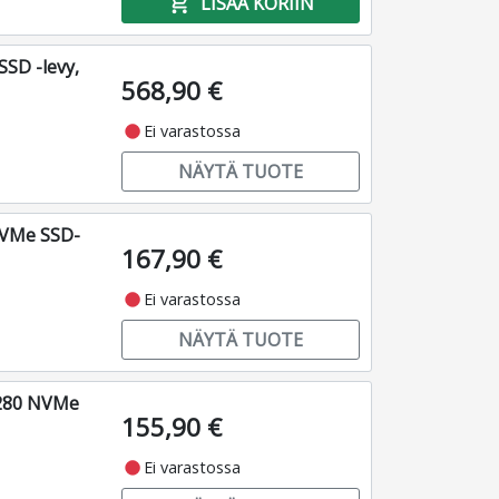
add_shopping_cart
LISÄÄ KORIIN
SD -levy,
568,90 €
fiber_manual_record
Ei varastossa
NÄYTÄ TUOTE
VMe SSD-
167,90 €
fiber_manual_record
Ei varastossa
NÄYTÄ TUOTE
2280 NVMe
155,90 €
fiber_manual_record
Ei varastossa