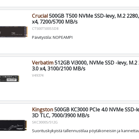
Crucial
500GB T500 NVMe SSD-levy, M.2 2280,
x4, 7200/5700 MB/s
CT500T500SSD8
Päivitystila: NOPEAMPI
Verbatim
512GB Vi3000, NVMe SSD -levy, M.2 
3.0 x4, 3100/2100 MB/s
V49374
Kingston
500GB KC3000 PCIe 4.0 NVMe SSD-le
3D TLC, 7000/3900 MB/s
SKC3000S/512G
Suorituskykyistä tallennustilaa pöytäkoneisiin ja kannettav