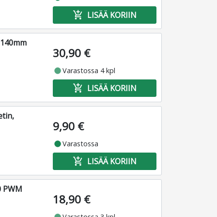
add_shopping_cart
LISÄÄ KORIIN
, 140mm
30,90 €
fiber_manual_record
Varastossa 4 kpl
add_shopping_cart
LISÄÄ KORIIN
tin,
9,90 €
fiber_manual_record
Varastossa
add_shopping_cart
LISÄÄ KORIIN
00 PWM
18,90 €
fiber_manual_record
Varastossa 3 kpl