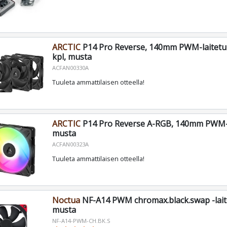
ARCTIC
P14 Pro Reverse, 140mm PWM-laitetuul
kpl, musta
ACFAN00330A
Tuuleta ammattilaisen otteella!
ARCTIC
P14 Pro Reverse A-RGB, 140mm PWM-la
musta
ACFAN00323A
Tuuleta ammattilaisen otteella!
Noctua
NF-A14 PWM chromax.black.swap -laite
musta
NF-A14-PWM-CH.BK.S