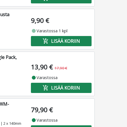
usta
9,90 €
fiber_manual_record
Varastossa 1 kpl
add_shopping_cart
LISÄÄ KORIIN
le Pack,
13,90 €
17,90 €
fiber_manual_record
Varastossa
add_shopping_cart
LISÄÄ KORIIN
PWM-
79,90 €
fiber_manual_record
Varastossa
! | 2 x 140mm