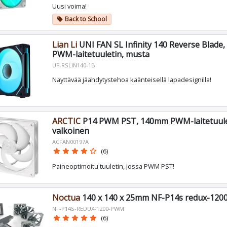
Uusi voima!
Back to School
local_offer
Lian Li
UNI FAN SL Infinity 140 Reverse Blade
PWM-laitetuuletin, musta
UF-RSLIN140-1B
Näyttävää jäähdytystehoa käänteisellä lapadesignilla!
ARCTIC
P14 PWM PST, 140mm PWM-laitetuule
valkoinen
ACFAN00197A
star
star
star
star
star_border
(6)
Paineoptimoitu tuuletin, jossa PWM PST!
Noctua
140 x 140 x 25mm NF-P14s redux-12
NF-P14S-REDUX-1200-PWM
star
star
star
star
star
(6)