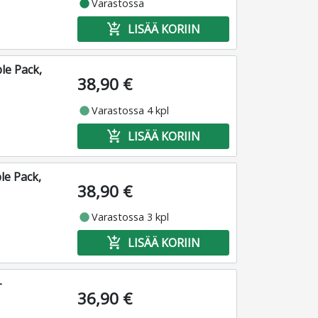
fiber_manual_record
Varastossa
add_shopping_cart
LISÄÄ KORIIN
le Pack,
38,90 €
fiber_manual_record
Varastossa 4 kpl
add_shopping_cart
LISÄÄ KORIIN
le Pack,
38,90 €
fiber_manual_record
Varastossa 3 kpl
add_shopping_cart
LISÄÄ KORIIN
-
36,90 €