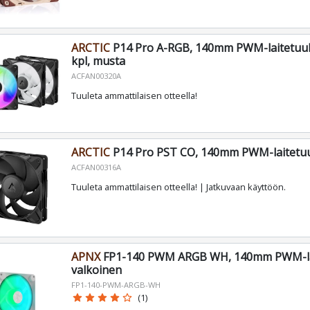
ARCTIC
P14 Pro A-RGB, 140mm PWM-laitetuule
kpl, musta
ACFAN00320A
Tuuleta ammattilaisen otteella!
ARCTIC
P14 Pro PST CO, 140mm PWM-laitetuu
ACFAN00316A
Tuuleta ammattilaisen otteella! | Jatkuvaan käyttöön.
APNX
FP1-140 PWM ARGB WH, 140mm PWM-lai
valkoinen
FP1-140-PWM-ARGB-WH
star
star
star
star
star_border
(1)