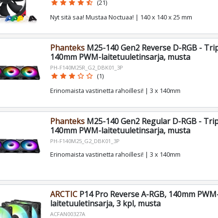
star
star
star
star
star_half
(21)
Nyt sitä saa! Mustaa Noctuaa! | 140 x 140 x 25 mm
Phanteks
M25-140 Gen2 Reverse D-RGB - Trip
140mm PWM-laitetuuletinsarja, musta
PH-F140M25R_G2_DBK01_3P
star
star
star
star_border
star_border
(1)
Erinomaista vastinetta rahoillesi! | 3 x 140mm
Phanteks
M25-140 Gen2 Regular D-RGB - Trip
140mm PWM-laitetuuletinsarja, musta
PH-F140M25_G2_DBK01_3P
Erinomaista vastinetta rahoillesi! | 3 x 140mm
ARCTIC
P14 Pro Reverse A-RGB, 140mm PWM
laitetuuletinsarja, 3 kpl, musta
ACFAN00327A