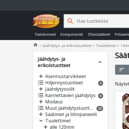
search
Tietokoneet
Komponentit
Oheislaitteet
Pelaam
Jimms.fi
home
Jäähdytys- ja erikoistuotteet
Tuulettimet
140
Sää
Jäähdytys- ja
expand_less
erikoistuotteet
sort
add
Asennustarvikkeet
format_list_bulleted
Hiljennystuotteet
Näyte
5
add
Jäähdytyssiilit
format_list_bulleted
Kannettavien jäähdytys
4
add
Modaus
format_list_bulleted
Muut jäähdytystuotteet
20
add
Säätimet ja liitinpaneelit
expand_more
Tuulettimet
add
alle 120mm