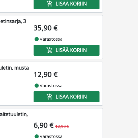
add_shopping_cart
LISÄÄ KORIIN
tinsarja, 3
35,90 €
fiber_manual_record
Varastossa
add_shopping_cart
LISÄÄ KORIIN
letin, musta
12,90 €
fiber_manual_record
Varastossa
add_shopping_cart
LISÄÄ KORIIN
tetuuletin,
6,90 €
12,90 €
fiber_manual_record
Varastossa