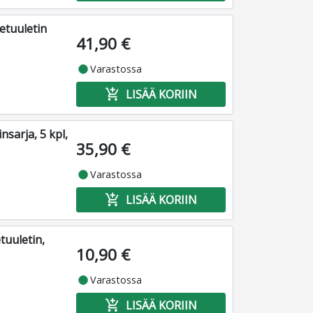
tuuletin
41,90 €
fiber_manual_record
Varastossa
add_shopping_cart
LISÄÄ KORIIN
sarja, 5 kpl,
35,90 €
fiber_manual_record
Varastossa
add_shopping_cart
LISÄÄ KORIIN
uuletin,
10,90 €
fiber_manual_record
Varastossa
add_shopping_cart
LISÄÄ KORIIN