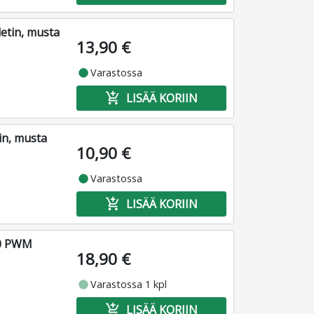
etin, musta
13,90 €
fiber_manual_record
Varastossa
add_shopping_cart
LISÄÄ KORIIN
in, musta
10,90 €
fiber_manual_record
Varastossa
add_shopping_cart
LISÄÄ KORIIN
00 PWM
18,90 €
fiber_manual_record
Varastossa 1 kpl
add_shopping_cart
LISÄÄ KORIIN