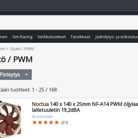
inen
Sim Racing
Verkkotuotteet
Tarvikkeet
Jäähdytys- ja erikoistu
mm
Säätö / PWM
tö / PWM
Pisteytys
tään
tuotteet
:
1 - 25 / 168
Noctua
140 x 140 x 25mm NF-A14 PWM öljylaa
laitetuuletin 19,2dBA
NF-A14-PWM
star
star
star
star
star
(21)