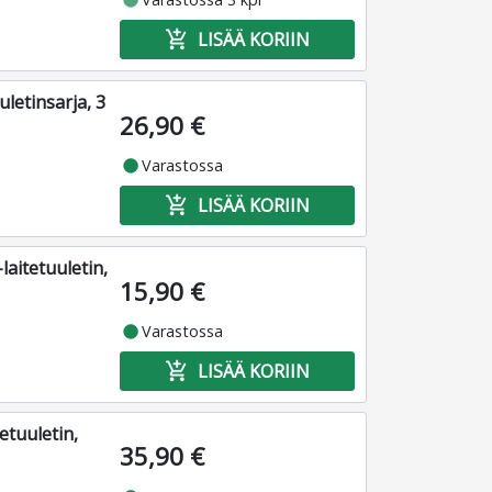
add_shopping_cart
LISÄÄ KORIIN
etinsarja, 3
26,90 €
fiber_manual_record
Varastossa
add_shopping_cart
LISÄÄ KORIIN
itetuuletin,
15,90 €
fiber_manual_record
Varastossa
add_shopping_cart
LISÄÄ KORIIN
tuuletin,
35,90 €