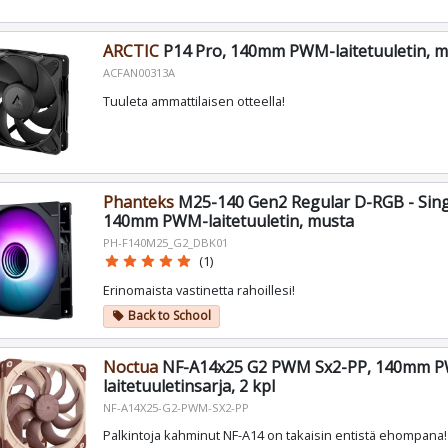
ARCTIC
P14 Pro, 140mm PWM-laitetuuletin, m
ACFAN00313A
Tuuleta ammattilaisen otteella!
Phanteks
M25-140 Gen2 Regular D-RGB - Sing
140mm PWM-laitetuuletin, musta
PH-F140M25_G2_DBK01
star
star
star
star
star
(1)
Erinomaista vastinetta rahoillesi!
Back to School
local_offer
Noctua
NF-A14x25 G2 PWM Sx2-PP, 140mm 
laitetuuletinsarja, 2 kpl
NF-A14X25-G2-PWM-SX2-PP
Palkintoja kahminut NF-A14 on takaisin entistä ehompana