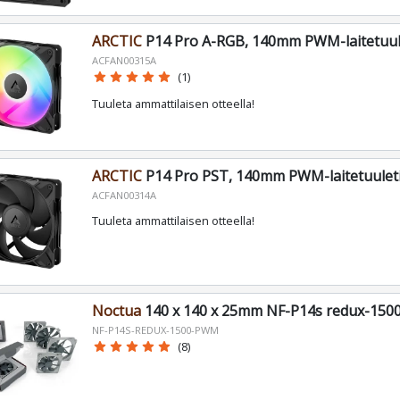
ARCTIC
P14 Pro A-RGB, 140mm PWM-laitetuul
ACFAN00315A
star
star
star
star
star
(1)
Tuuleta ammattilaisen otteella!
ARCTIC
P14 Pro PST, 140mm PWM-laitetuulet
ACFAN00314A
Tuuleta ammattilaisen otteella!
Noctua
140 x 140 x 25mm NF-P14s redux-15
NF-P14S-REDUX-1500-PWM
star
star
star
star
star
(8)