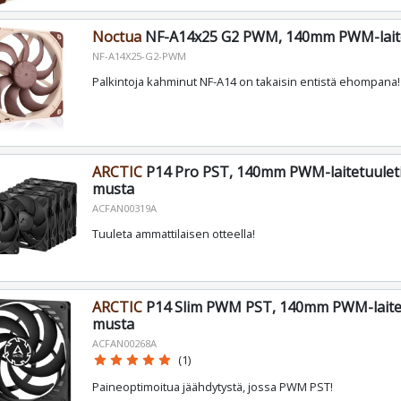
Noctua
NF-A14x25 G2 PWM, 140mm PWM-laite
NF-A14X25-G2-PWM
Palkintoja kahminut NF-A14 on takaisin entistä ehompana!
ARCTIC
P14 Pro PST, 140mm PWM-laitetuuletin
musta
ACFAN00319A
Tuuleta ammattilaisen otteella!
ARCTIC
P14 Slim PWM PST, 140mm PWM-laitet
musta
ACFAN00268A
star
star
star
star
star
(1)
Paineoptimoitua jäähdytystä, jossa PWM PST!