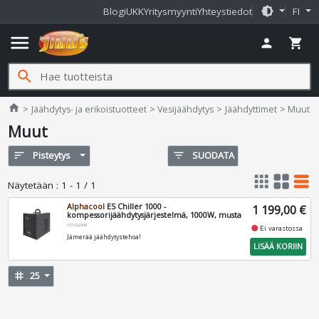
brightness_medium
Blogi
UKK
Yritysmyynti
Yhteystiedot
FI
menu
person
shopping_cart
search
Jimms.fi
home
Jäähdytys- ja erikoistuotteet
Vesijäähdytys
Jäähdyttimet
Muut
Muut
sort
Pisteytys
filter_list
SUODATA
apps
grid_view
table_rows
Näytetään
:
1 - 1 / 1
Alphacool
ES Chiller 1000 -
1 199,00 €
kompessorijäähdytysjärjestelmä, 1000W, musta
AT1022499
fiber_manual_record
Ei varastossa
Jämerää jäähdytystehoa!
LISÄÄ KORIIN
tag
25