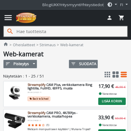
brightness_medium
Blogi
UKK
Yritysmyynti
Yhteystiedot
FI
menu
person
shopping_cart
search
Jimms.fi
home
Oheislaitteet
Striimaus
Web-kamerat
Web-kamerat
sort
Pisteytys
filter_list
SUODATA
apps
grid_view
table_rows
Näytetään
:
1 - 25 / 51
Streamplify
CAM Plus, verkkokamera Ring
17,90 €
46,90 €
lightilla, FullHD, 60FPS, musta
SPCW-CLFH221.11
fiber_manual_record
Varastossa
Back to School
local_offer
LISÄÄ KORIIN
Streamplify
CAM PRO, 4K/30fps -
verkkokamera, musta/hopea
33,90 €
69,90 €
SPCW-CP4K821.11
fiber_manual_record
Varastossa
star
star
star
star
star_border
(1)
Webcam monipuoliseen käyttöön! | Mukana Tripod!