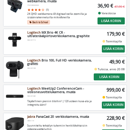
webkamera, musta
36,90 €
73VF090000000
47,90 €
star
star
star
star
star_border
(1)
fiber_manual_record
Varastossa
2K QHD -webkamera 4X digitaalisella zoomilla ja
sisäänrakennetuilla mikrofoneilla
LISÄÄ KORIIN
Back to School
local_offer
Logitech
MX Brio 4K CR -
179,90 €
ultrateräväpiirtoverkkokamera, graphite
960-001718
fiber_manual_record
Toimittajilla
LISÄÄ KORIIN
Logitech
Brio 100, Full HD -verkkokamera,
49,90 €
grafiitti
960-001585
fiber_manual_record
Tulossa, arvio 20.08
LISÄÄ KORIIN
Logitech
MeetUp2 ConferenceCam -
999,00 €
videoneuvottelukamera, musta
960-001681
fiber_manual_record
Toimittajilla
Täydellinen pieniin tiloihin! | 120 asteen kuva-ala ja
LISÄÄ KORIIN
integroitu ääni!
Jabra
PanaCast 20 -verkkokamera, musta
228,90 €
8300-119
fiber_manual_record
Toimittajilla
Suunniteltu tekoälyn tukemiin henkilökohtaisiin
videoneuvotteluihin.