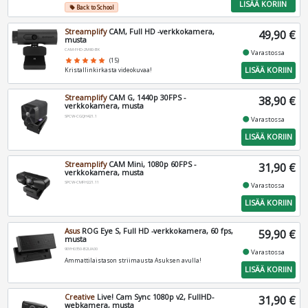
LISÄÄ KORIIN
Back to School
local_offer
Streamplify
CAM, Full HD -verkkokamera,
49,90 €
musta
CAM-FHD-2M60-BK
fiber_manual_record
Varastossa
star
star
star
star
star
(15)
LISÄÄ KORIIN
Kristallinkirkasta videokuvaa!
Streamplify
CAM G, 1440p 30FPS -
38,90 €
verkkokamera, musta
SPCW-CGQH421.1
fiber_manual_record
Varastossa
LISÄÄ KORIIN
Streamplify
CAM Mini, 1080p 60FPS -
31,90 €
verkkokamera, musta
SPCW-CMFH221.11
fiber_manual_record
Varastossa
LISÄÄ KORIIN
Asus
ROG Eye S, Full HD -verkkokamera, 60 fps,
59,90 €
musta
90YH0350-B2UA00
fiber_manual_record
Varastossa
Ammattilaistason striimausta Asuksen avulla!
LISÄÄ KORIIN
Creative
Live! Cam Sync 1080p v2, FullHD-
31,90 €
webkamera, musta