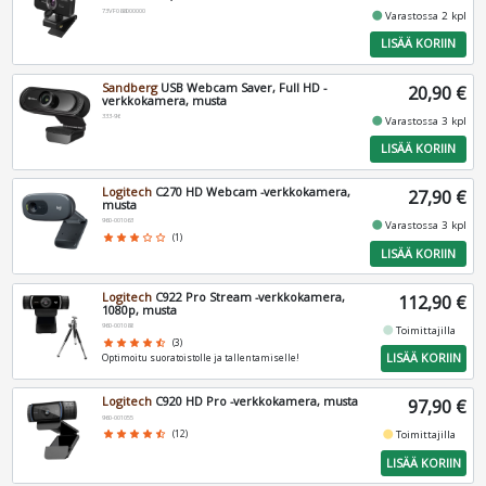
73VF088000000
fiber_manual_record
Varastossa 2 kpl
LISÄÄ KORIIN
Sandberg
USB Webcam Saver, Full HD -
20,90 €
verkkokamera, musta
333-96
fiber_manual_record
Varastossa 3 kpl
LISÄÄ KORIIN
Logitech
C270 HD Webcam -verkkokamera,
27,90 €
musta
960-001063
fiber_manual_record
Varastossa 3 kpl
star
star
star
star_border
star_border
(1)
LISÄÄ KORIIN
Logitech
C922 Pro Stream -verkkokamera,
112,90 €
1080p, musta
960-001088
fiber_manual_record
Toimittajilla
star
star
star
star
star_half
(3)
LISÄÄ KORIIN
Optimoitu suoratoistolle ja tallentamiselle!
Logitech
C920 HD Pro -verkkokamera, musta
97,90 €
960-001055
fiber_manual_record
star
star
star
star
star_half
(12)
Toimittajilla
LISÄÄ KORIIN