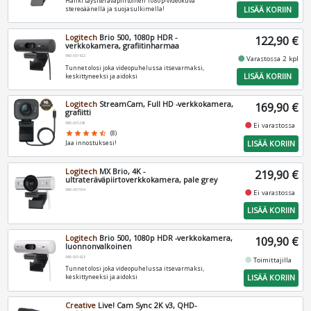
Hanki täysiteräväpiirtoinen 1080p-videokuva
LISÄÄ KORIIN
stereoäänellä ja suojasulkimella!
Logitech
Brio 500, 1080p HDR -
122,90 €
verkkokamera, grafiitinharmaa
960-001422
fiber_manual_record
Varastossa 2 kpl
Tunnet olosi joka videopuhelussa itsevarmaksi,
LISÄÄ KORIIN
keskittyneeksi ja aidoksi
Logitech
StreamCam, Full HD -verkkokamera,
169,90 €
grafiitti
960-001281
fiber_manual_record
Ei varastossa
star
star
star
star
star_half
(8)
LISÄÄ KORIIN
Jaa innostuksesi!
Logitech
MX Brio, 4K -
219,90 €
ultrateräväpiirtoverkkokamera, pale grey
960-001554
fiber_manual_record
Ei varastossa
LISÄÄ KORIIN
Logitech
Brio 500, 1080p HDR -verkkokamera,
109,90 €
luonnonvalkoinen
960-001428
fiber_manual_record
Toimittajilla
Tunnet olosi joka videopuhelussa itsevarmaksi,
LISÄÄ KORIIN
keskittyneeksi ja aidoksi
Creative
Live! Cam Sync 2K v3, QHD-