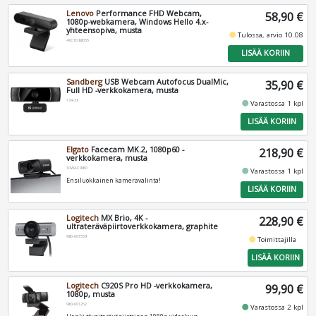
Lenovo
Performance FHD Webcam,
58,90 €
1080p-webkamera, Windows Hello 4.x-
yhteensopiva, musta
fiber_manual_record
Tulossa, arvio 10.08
4XC1D66055
LISÄÄ KORIIN
Sandberg
USB Webcam Autofocus DualMic,
35,90 €
Full HD -verkkokamera, musta
134-38
fiber_manual_record
Varastossa 1 kpl
LISÄÄ KORIIN
Elgato
Facecam MK.2, 1080p60 -
218,90 €
verkkokamera, musta
10WAC9901
fiber_manual_record
Varastossa 1 kpl
Ensiluokkainen kameravalinta!
LISÄÄ KORIIN
Logitech
MX Brio, 4K -
228,90 €
ultrateräväpiirtoverkkokamera, graphite
960-001559
fiber_manual_record
Toimittajilla
LISÄÄ KORIIN
Logitech
C920S Pro HD -verkkokamera,
99,90 €
1080p, musta
960-001252
fiber_manual_record
Varastossa 2 kpl