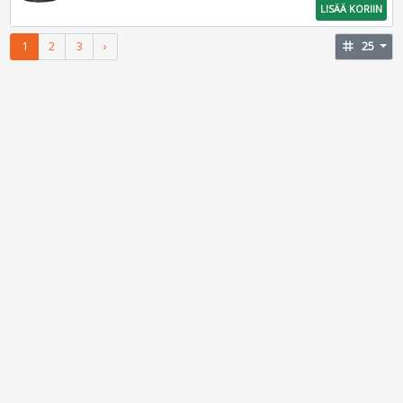
LISÄÄ KORIIN
1
2
3
›
tag
25