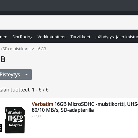
inen
Sim Racing
Verkkotuotteet
Tarvikkeet
Jäähdytys- ja erikoistu
 (SD)-muistikortit
16GB
GB
Pisteytys
tään
tuotteet
:
1 - 6 / 6
Verbatim
16GB MicroSDHC -muistikortti, UHS-
80/10 MB/s, SD-adapterilla
44082