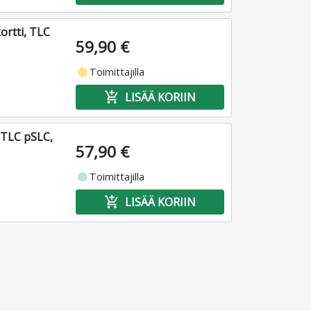
ortti, TLC
59,90 €
fiber_manual_record
Toimittajilla
add_shopping_cart
LISÄÄ KORIIN
 TLC pSLC,
57,90 €
fiber_manual_record
Toimittajilla
add_shopping_cart
LISÄÄ KORIIN