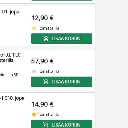
 U1, jopa
12,90 €
fiber_manual_record
Toimittajilla
add_shopping_cart
LISÄÄ KORIIN
ortti, TLC
57,90 €
erilla
fiber_manual_record
Toimittajilla
mitetaan SD-
add_shopping_cart
LISÄÄ KORIIN
1 C10, jopa
14,90 €
fiber_manual_record
Toimittajilla
add_shopping_cart
LISÄÄ KORIIN