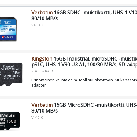
Verbatim
16GB SDHC -muistikortti, UHS-1 V10
80/10 MB/s
V43962
Kingston
16GB Industrial, microSDHC -muistik
pSLC, UHS-1 V30 U3 A1, 100/80 MB/s, SD-adapt
SDCIT2/16GB
Erinomainen valinta esim. teollisuuskäyttöön! Mukana toi
adapteri.
Verbatim
16GB MicroSDHC -muistikortti, UHS-
80/10 MB/s
V44010