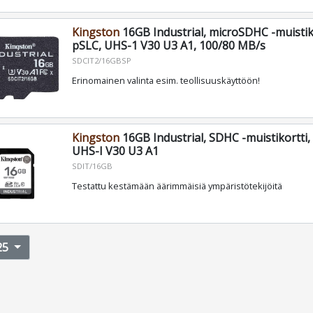
Kingston
16GB Industrial, microSDHC -muistik
pSLC, UHS-1 V30 U3 A1, 100/80 MB/s
SDCIT2/16GBSP
Erinomainen valinta esim. teollisuuskäyttöön!
Kingston
16GB Industrial, SDHC -muistikortti,
UHS-I V30 U3 A1
SDIT/16GB
Testattu kestämään äärimmäisiä ympäristötekijöitä
25