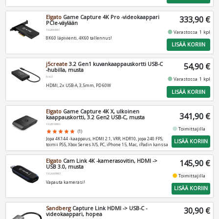
Elgato
Game Capture 4K Pro -videokaappari
333,90 €
PCIe-väylään
10GBK9901
fiber_manual_record
Varastossa 1 kpl
8K60 läpivienti, 4K60 tallennus!
LISÄÄ KORIIN
j5create
3.2 Gen1 kuvankaappauskortti USB-C
54,90 €
-hubilla, musta
JVA01
fiber_manual_record
Varastossa 1 kpl
HDMI, 2x USB-A, 3,5mm, PD 60W
LISÄÄ KORIIN
Elgato
Game Capture 4K X, ulkoinen
341,90 €
kaappauskortti, 3.2 Gen2 USB-C, musta
10GBH9901
fiber_manual_record
Toimittajilla
star
star
star
star
star
(1)
Jopa 4K144 -kaappaus, HDMI 2.1, VRR, HDR10, jopa 240 FPS,
LISÄÄ KORIIN
toimii PS5, Xbox Series X/S, PC, iPhone 15, Mac, iPadin kanssa
Elgato
Cam Link 4K -kamerasovitin, HDMI ->
145,90 €
USB 3.0, musta
10GAM9901
fiber_manual_record
Toimittajilla
Vapauta kamerasi!
LISÄÄ KORIIN
Sandberg
Capture Link HDMI -> USB-C -
30,90 €
videokaappari, hopea