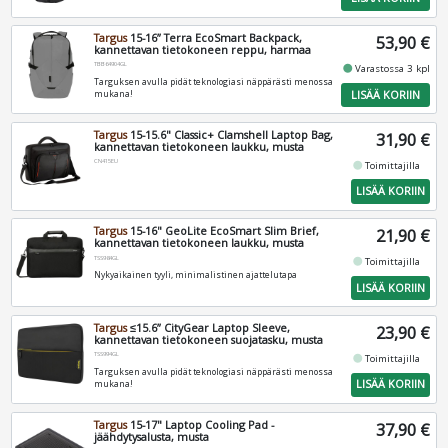
Targus
15-16” Terra EcoSmart Backpack,
53,90 €
kannettavan tietokoneen reppu, harmaa
TBB64904GL
fiber_manual_record
Varastossa 3 kpl
Targuksen avulla pidät teknologiasi näppärästi menossa
LISÄÄ KORIIN
mukana!
Targus
15-15.6" Classic+ Clamshell Laptop Bag,
31,90 €
kannettavan tietokoneen laukku, musta
CN415EU
fiber_manual_record
Toimittajilla
LISÄÄ KORIIN
Targus
15-16" GeoLite EcoSmart Slim Brief,
21,90 €
kannettavan tietokoneen laukku, musta
TSS984GL
fiber_manual_record
Toimittajilla
Nykyaikainen tyyli, minimalistinen ajattelutapa
LISÄÄ KORIIN
Targus
≤15.6” CityGear Laptop Sleeve,
23,90 €
kannettavan tietokoneen suojatasku, musta
TSS994GL
fiber_manual_record
Toimittajilla
Targuksen avulla pidät teknologiasi näppärästi menossa
LISÄÄ KORIIN
mukana!
Targus
15-17" Laptop Cooling Pad -
37,90 €
jäähdytysalusta, musta