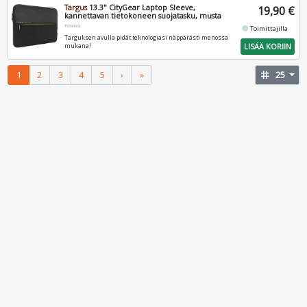
Targus
13.3" CityGear Laptop Sleeve,
19,90 €
kannettavan tietokoneen suojatasku, musta
TSS930GL
fiber_manual_record
Toimittajilla
Targuksen avulla pidät teknologiasi näppärästi menossa
LISÄÄ KORIIN
mukana!
1
2
3
4
5
›
»
tag
25