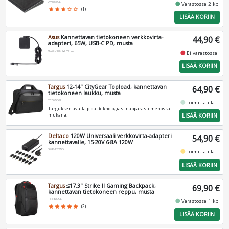
AWE55GL
fiber_manual_record
Varastossa 2 kpl
star
star
star
star_border
star_border
(1)
LISÄÄ KORIIN
Asus
Kannettavan tietokoneen verkkovirta-
44,90 €
adapteri, 65W, USB-C PD, musta
90XB04EN-MPW1G0
fiber_manual_record
Ei varastossa
LISÄÄ KORIIN
Targus
12-14" CityGear Topload, kannettavan
64,90 €
tietokoneen laukku, musta
TCG455GL
fiber_manual_record
Toimittajilla
Targuksen avulla pidät teknologiasi näppärästi menossa
LISÄÄ KORIIN
mukana!
Deltaco
120W Universaali verkkovirta-adapteri
54,90 €
kannettavalle, 15-20V 6-8A 120W
SMP-120WD
fiber_manual_record
Toimittajilla
LISÄÄ KORIIN
Targus
≤17.3" Strike II Gaming Backpack,
69,90 €
kannettavan tietokoneen reppu, musta
TBB639GL
fiber_manual_record
Varastossa 1 kpl
star
star
star
star
star
(2)
LISÄÄ KORIIN