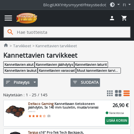
brightness_medium
Blogi
UKK
Yritysmyynti
Yhteystiedot
FI
menu
person
shopping_cart
search
Jimms.fi
home
Tarvikkeet
Kannettavien tarvikkeet
Kannettavien tarvikkeet
Kannettavien akut
Kannettavien jäähdytys
Kannettavien laturit
Kannettavien laukut
Kannettavien varaosat
Muut kannettavien tarvikkeet
sort
Pisteytys
filter_list
SUODATA
apps
grid_view
table_rows
Näytetään
:
1 - 25 / 145
Deltaco Gaming
Kannettavan tietokoneen
26,90 €
jäähdytin, 5x 140 mm tuuletin, musta/oranssi
GAM-072
fiber_manual_record
Varastossa
star
star
star
star_half
star_border
(3)
LISÄÄ KORIIN
Targus
≤16" Pro-Tek Tech Backpack,