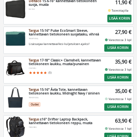
Deltaco
15.6-16" kannettavan tietokoneen
11,90 €
suoja, musta
NV-504
fiber_manual_record
Toimittajilla
LISÄÄ KORIIN
Targus
15-16" Pulse EcoSmart Sleeve,
27,90 €
kannettavan tietokoneen suojatasku, vihreä
TBS97105GL
fiber_manual_record
Varastossa 3 kpl
Lisäsuojaa kannettavallesi kuljetuksen ajaksi!
LISÄÄ KORIIN
Targus
17-18" Classic+ Clamshell, kannettavan
35,90 €
tietokoneen laukku, musta/punainen
CN418EU
fiber_manual_record
Varastossa 3 kpl
star
star
star
star
star
(1)
LISÄÄ KORIIN
Targus
15-16" Ávila Tote, kannettavan
35,00 €
tietokoneen laukku, Midnight Navy / sininen
TBA00102GL
fiber_manual_record
Varastossa 1 kpl
Outlet
LISÄÄ KORIIN
Targus
≤16" Drifter Laptop Backpack,
63,90 €
kannettavan tietokoneen reppu, musta
TSB238EU
fiber_manual_record
Varastossa 1 kpl
LISÄÄ KORIIN