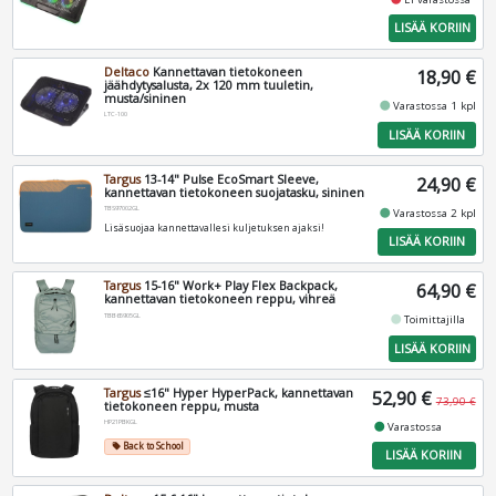
LISÄÄ KORIIN
Deltaco
Kannettavan tietokoneen
18,90 €
jäähdytysalusta, 2x 120 mm tuuletin,
musta/sininen
fiber_manual_record
Varastossa 1 kpl
LTC-100
LISÄÄ KORIIN
Targus
13-14" Pulse EcoSmart Sleeve,
24,90 €
kannettavan tietokoneen suojatasku, sininen
TBS97002GL
fiber_manual_record
Varastossa 2 kpl
Lisäsuojaa kannettavallesi kuljetuksen ajaksi!
LISÄÄ KORIIN
Targus
15-16" Work+ Play Flex Backpack,
64,90 €
kannettavan tietokoneen reppu, vihreä
TBB65905GL
fiber_manual_record
Toimittajilla
LISÄÄ KORIIN
Targus
≤16" Hyper HyperPack, kannettavan
52,90 €
73,90 €
tietokoneen reppu, musta
HP21PBKGL
fiber_manual_record
Varastossa
Back to School
local_offer
LISÄÄ KORIIN