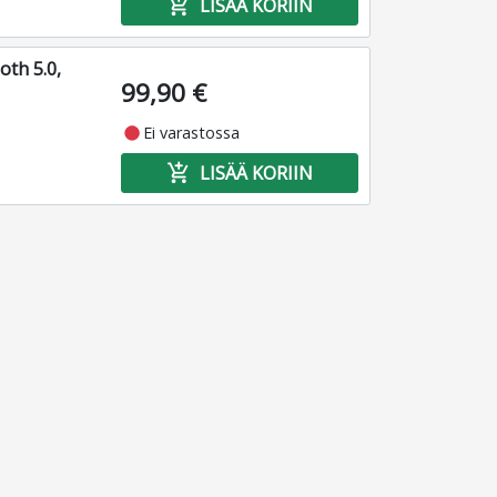
add_shopping_cart
LISÄÄ KORIIN
oth 5.0,
99,90 €
fiber_manual_record
Ei varastossa
add_shopping_cart
LISÄÄ KORIIN