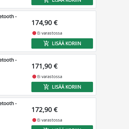
add_shopping_cart
LISÄÄ KORIIN
etooth -
174,90 €
fiber_manual_record
Ei varastossa
add_shopping_cart
LISÄÄ KORIIN
etooth -
171,90 €
fiber_manual_record
Ei varastossa
add_shopping_cart
LISÄÄ KORIIN
etooth -
172,90 €
fiber_manual_record
Ei varastossa