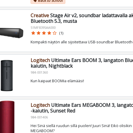
Back to School
local_offer
Creative
Stage Air v2, soundbar ladattavalla ak
Bluetooth 5.3, musta
51MF8395AA000
star
star
star
star
star_border
(1)
Kompakti näytön alle sijoitettava USB-soundbar Bluetooth
Logitech
Ultimate Ears BOOM 3, langaton Blu
kaiutin, Nightblack
984-001360
Kun kaipaat BOOMia elämääsi!
Logitech
Ultimate Ears MEGABOOM 3, langato
-kaiutin, Sunset Red
984-001406
Hei Sinä siellä ruudun sillä puolen! Juuri Sinä! Eikö olisikin
MEGABOOM?