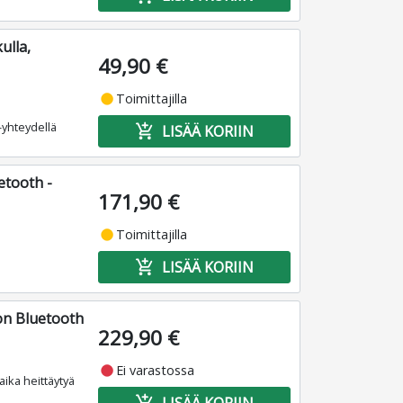
ulla,
49,90 €
fiber_manual_record
Toimittajilla
-yhteydellä
add_shopping_cart
LISÄÄ KORIIN
etooth -
171,90 €
fiber_manual_record
Toimittajilla
add_shopping_cart
LISÄÄ KORIIN
n Bluetooth
229,90 €
fiber_manual_record
Ei varastossa
 aika heittäytyä