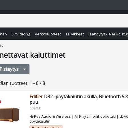
inen
Sim Racing
Verkkotuotteet
Tarvikkeet
Jäähdytys- ja erikoistu
et
nettavat kaiuttimet
Pisteytys
tään
tuotteet
:
1 - 8 / 8
Edifier
D32 -pöytäkaiutin akulla, Bluetooth 5.3,
puu
D32-WD
Hi‑Res Audio & Wireless | AirPlay 2 monihuonetuki | LDAC‑
pöytäkaiutin