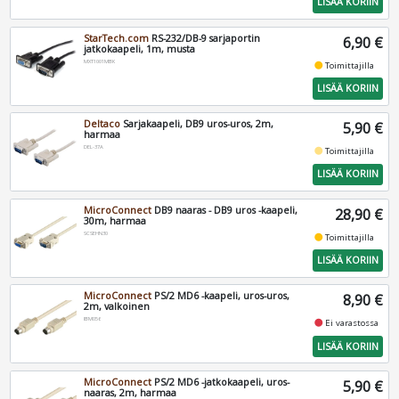
LISÄÄ KORIIN
StarTech.com
RS-232/DB-9 sarjaportin
6,90 €
jatkokaapeli, 1m, musta
MXT1001MBK
fiber_manual_record
Toimittajilla
LISÄÄ KORIIN
Deltaco
Sarjakaapeli, DB9 uros-uros, 2m,
5,90 €
harmaa
DEL-37A
fiber_manual_record
Toimittajilla
LISÄÄ KORIIN
MicroConnect
DB9 naaras - DB9 uros -kaapeli,
28,90 €
30m, harmaa
SCSEHN30
fiber_manual_record
Toimittajilla
LISÄÄ KORIIN
MicroConnect
PS/2 MD6 -kaapeli, uros-uros,
8,90 €
2m, valkoinen
IBM056
fiber_manual_record
Ei varastossa
LISÄÄ KORIIN
MicroConnect
PS/2 MD6 -jatkokaapeli, uros-
5,90 €
naaras, 2m, harmaa