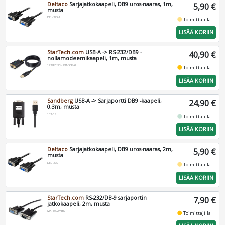
Deltaco
Sarjajatkokaapeli, DB9 uros-naaras, 1m,
5,90 €
musta
DEL-37S-1
fiber_manual_record
Toimittajilla
LISÄÄ KORIIN
StarTech.com
USB-A -> RS-232/DB9 -
40,90 €
nollamodeemikaapeli, 1m, musta
1P3FFCNB-USB-SERIAL
fiber_manual_record
Toimittajilla
LISÄÄ KORIIN
Sandberg
USB-A -> Sarjaportti DB9 -kaapeli,
24,90 €
0,3m, musta
133-08
fiber_manual_record
Toimittajilla
LISÄÄ KORIIN
Deltaco
Sarjajatkokaapeli, DB9 uros-naaras, 2m,
5,90 €
musta
DEL-37S
fiber_manual_record
Toimittajilla
LISÄÄ KORIIN
StarTech.com
RS-232/DB-9 sarjaportin
7,90 €
jatkokaapeli, 2m, musta
MXT1002MBK
fiber_manual_record
Toimittajilla