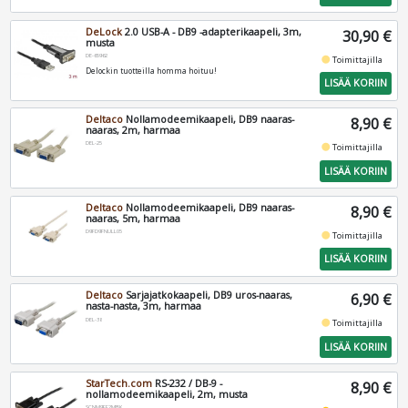
DeLock
2.0 USB-A - DB9 -adapterikaapeli, 3m,
30,90 €
musta
DE-65962
fiber_manual_record
Toimittajilla
Delockin tuotteilla homma hoituu!
LISÄÄ KORIIN
Deltaco
Nollamodeemikaapeli, DB9 naaras-
8,90 €
naaras, 2m, harmaa
DEL-25
fiber_manual_record
Toimittajilla
LISÄÄ KORIIN
Deltaco
Nollamodeemikaapeli, DB9 naaras-
8,90 €
naaras, 5m, harmaa
D9FD9FNULL05
fiber_manual_record
Toimittajilla
LISÄÄ KORIIN
Deltaco
Sarjajatkokaapeli, DB9 uros-naaras,
6,90 €
nasta-nasta, 3m, harmaa
DEL-38
fiber_manual_record
Toimittajilla
LISÄÄ KORIIN
StarTech.com
RS-232 / DB-9 -
8,90 €
nollamodeemikaapeli, 2m, musta
SCNM9FF2MBK