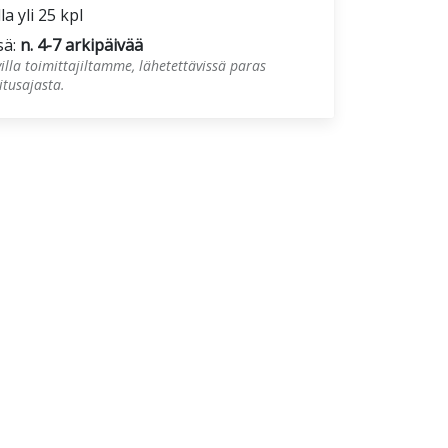
la yli 25 kpl
sä:
n. 4-7 arkipäivää
illa toimittajiltamme, lähetettävissä paras
tusajasta.