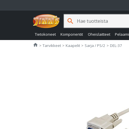
search
Tietokoneet
Komponentit
Oheislaitteet
Pelaam
Jimms.fi
home
Tarvikkeet
Kaapelit
Sarja / PS/2
DEL-37