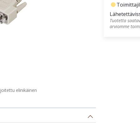
fiber_manual_record
Toimittajil
Lähetettävis
Tuotetta saatav
arviomme toimi
itettu elinikäinen