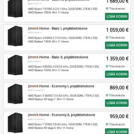
1 689,00 €
JIMMS-A-BASIC-6
fiber_manual_record
Tilauksesta
AMD Ryzen 7 8700G 4.2/5.1 GHz, 32GB DDR5, 2TB M.2 SSD,
AMD Radeon 780M, Win 11 Home
LISÄÄ KORIIN
Jimm's
Home - Basic I, pöytätietokone
1 059,00 €
JIMMS-A-BASIC-4
fiber_manual_record
Tilauksesta
AMD Ryzen 5 8500G 3.7/5.0 GHz, 16GB DDR5, 1TB M.2 SSD,
AMD Radeon 740M, Win 11 Home
LISÄÄ KORIIN
Jimm's
Home - Basic II, pöytätietokone
1 359,00 €
JIMMS-A-BASIC-5
fiber_manual_record
Tilauksesta
AMD Ryzen 5 8600G 4.35/5.0 GHz, 32GB DDR5, 1TB M.2 SSD,
AMD Radeon 760M, Win 11 Home
LISÄÄ KORIIN
Jimm's
Home - Economy I, pöytätietokone
869,00 €
JIMMS-A-ECONOMY-1
fiber_manual_record
Tilauksesta
AMD Ryzen 5 5600GT 3.6/4.6 GHz, 16GB DDR4, 1TB M.2 SSD,
AMD Radeon RX Vega 7, Win 11 Home
LISÄÄ KORIIN
Jimm's
Home - Economy II, pöytätietokone
959,00 €
JIMMS-A-ECONOMY-2
fiber_manual_record
Tilauksesta
AMD Ryzen 7 5700G 3.8/4.6 GHz, 16GB DDR4, 1TB M.2 SSD,
AMD Radeon RX Vega 8, Win 11 Home
LISÄÄ KORIIN