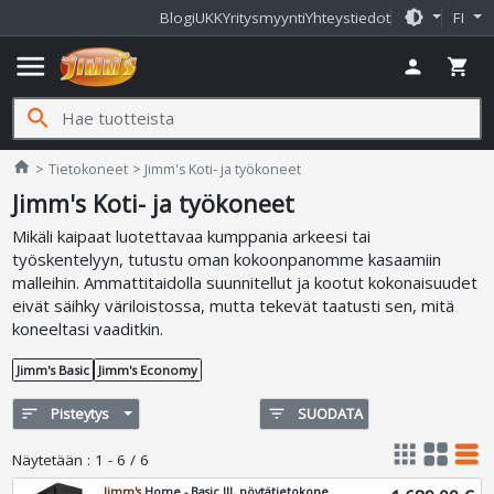
brightness_medium
Blogi
UKK
Yritysmyynti
Yhteystiedot
FI
menu
person
shopping_cart
search
Jimms.fi
home
Tietokoneet
Jimm's Koti- ja työkoneet
Jimm's Koti- ja työkoneet
Mikäli kaipaat luotettavaa kumppania arkeesi tai
työskentelyyn, tutustu oman kokoonpanomme kasaamiin
malleihin. Ammattitaidolla suunnitellut ja kootut kokonaisuudet
eivät säihky väriloistossa, mutta tekevät taatusti sen, mitä
koneeltasi vaaditkin.
Jimm's Basic
Jimm's Economy
sort
Pisteytys
filter_list
SUODATA
apps
grid_view
table_rows
Näytetään
:
1 - 6 / 6
Jimm's
Home - Basic III, pöytätietokone