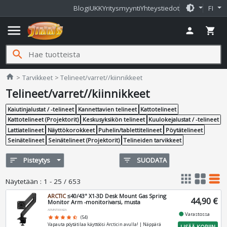
brightness_medium
Blogi
UKK
Yritysmyynti
Yhteystiedot
FI
menu
person
shopping_cart
search
Jimms.fi
home
Tarvikkeet
Telineet/varret//kiinnikkeet
Telineet/varret//kiinnikkeet
Kaiutinjalustat / -telineet
Kannettavien telineet
Kattotelineet
Kattotelineet (Projektorit)
Keskusyksikön telineet
Kuulokejalustat / -telineet
Lattiatelineet
Näyttökorokkeet
Puhelin/tablettitelineet
Pöytätelineet
Seinätelineet
Seinätelineet (Projektorit)
Telineiden tarvikkeet
sort
Pisteytys
filter_list
SUODATA
apps
grid_view
table_rows
Näytetään
:
1 - 25 / 653
ARCTIC
≤40/43" X1-3D Desk Mount Gas Spring
44,90 €
Monitor Arm -monitorivarsi, musta
AEMNT00062A
fiber_manual_record
Varastossa
star
star
star
star
star_half
(54)
Vapauta pöytätilaa käyttöösi Arcticin avulla! | Näppärä