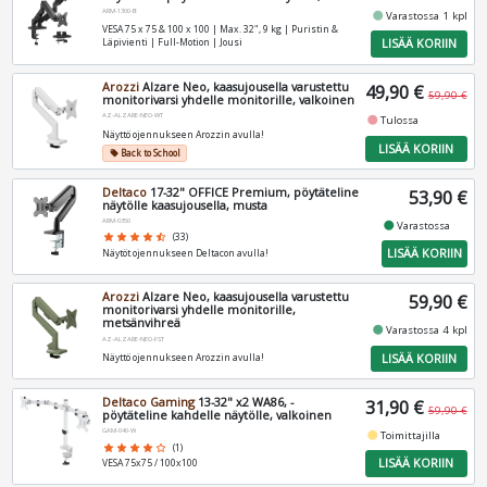
ARM-1300-B
fiber_manual_record
Varastossa 1 kpl
VESA 75 x 75 & 100 x 100 | Max. 32", 9 kg | Puristin &
LISÄÄ KORIIN
Läpivienti | Full-Motion | Jousi
Arozzi
Alzare Neo, kaasujousella varustettu
49,90 €
59,90 €
monitorivarsi yhdelle monitorille, valkoinen
AZ-ALZARE-NEO-WT
fiber_manual_record
Tulossa
Näyttö ojennukseen Arozzin avulla!
LISÄÄ KORIIN
Back to School
local_offer
Deltaco
17-32" OFFICE Premium, pöytäteline
53,90 €
näytölle kaasujousella, musta
ARM-0350
fiber_manual_record
Varastossa
star
star
star
star
star_half
(33)
LISÄÄ KORIIN
Näytöt ojennukseen Deltacon avulla!
Arozzi
Alzare Neo, kaasujousella varustettu
59,90 €
monitorivarsi yhdelle monitorille,
metsänvihreä
fiber_manual_record
Varastossa 4 kpl
AZ-ALZARE-NEO-FST
LISÄÄ KORIIN
Näyttö ojennukseen Arozzin avulla!
Deltaco Gaming
13-32" x2 WA86, -
31,90 €
59,90 €
pöytäteline kahdelle näytölle, valkoinen
GAM-040-W
fiber_manual_record
Toimittajilla
star
star
star
star
star_border
(1)
LISÄÄ KORIIN
VESA 75x75 / 100x100