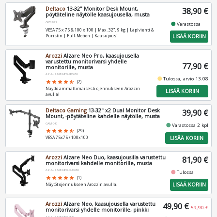
Deltaco
13-32" Monitor Desk Mount,
38,90 €
pöytäteline näytölle kaasujousella, musta
ARM-534
fiber_manual_record
Varastossa
VESA 75 x 75 & 100 x 100 | Max. 32", 9 kg | Läpivienti &
LISÄÄ KORIIN
Puristin | Full-Motion | Kaasujousi
Arozzi
Alzare Neo Pro, kaasujousella
varustettu monitorivarsi yhdelle
77,90 €
monitorille, musta
AZ-ALZARE-NEO-PRO-BK
fiber_manual_record
Tulossa, arvio 13.08
star
star
star
star
star_half
(2)
Näyttö ammattimaisesti ojennukseen Arozzin
LISÄÄ KORIIN
avulla!
Deltaco Gaming
13-32" x2 Dual Monitor Desk
39,90 €
Mount, -pöytäteline kahdelle näytölle, musta
GAM-040
fiber_manual_record
Varastossa 2 kpl
star
star
star
star
star_half
(29)
LISÄÄ KORIIN
VESA 75x75 / 100x100
Arozzi
Alzare Neo Duo, kaasujousilla varustettu
81,90 €
monitorivarsi kahdelle monitorille, musta
AZ-ALZARE-NEO-DUO-BK
fiber_manual_record
Tulossa
star
star
star
star
star
(1)
LISÄÄ KORIIN
Näytöt ojennukseen Arozzin avulla!
Arozzi
Alzare Neo, kaasujousella varustettu
49,90 €
59,90 €
monitorivarsi yhdelle monitorille, pinkki
AZ-ALZARE-NEO-PNK