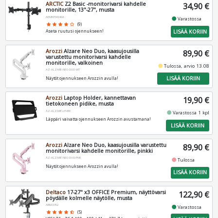
ARCTIC
Z2 Basic -monitorivarsi kahdelle
34,90 €
monitorille, 13"-27", musta
AEMNT00040A
fiber_manual_record
Varastossa
star
star
star
star
star_border
(9)
LISÄÄ KORIIN
Aseta ruutusi ojennukseen!
Arozzi
Alzare Neo Duo, kaasujousilla
89,90 €
varustettu monitorivarsi kahdelle
monitorille, valkoinen
fiber_manual_record
Tulossa, arvio 13.08
AZ-ALZARE-NEO-DUO-WT
LISÄÄ KORIIN
Näytöt ojennukseen Arozzin avulla!
Arozzi
Laptop Holder, kannettavan
19,90 €
tietokoneen pidike, musta
AZ-ALZARE-LH-BK
fiber_manual_record
Varastossa 1 kpl
Läppäri vaivatta ojennukseen Arozzin avustamana!
LISÄÄ KORIIN
Arozzi
Alzare Neo Duo, kaasujousilla varustettu
89,90 €
monitorivarsi kahdelle monitorille, pinkki
AZ-ALZARE-NEO-DUO-PNK
fiber_manual_record
Tulossa
Näytöt ojennukseen Arozzin avulla!
LISÄÄ KORIIN
Deltaco
17-27" x3 OFFICE Premium, näyttövarsi
122,90 €
pöydälle kolmelle näytölle, musta
ARM-0352
fiber_manual_record
Varastossa
star
star
star
star
star_half
(5)