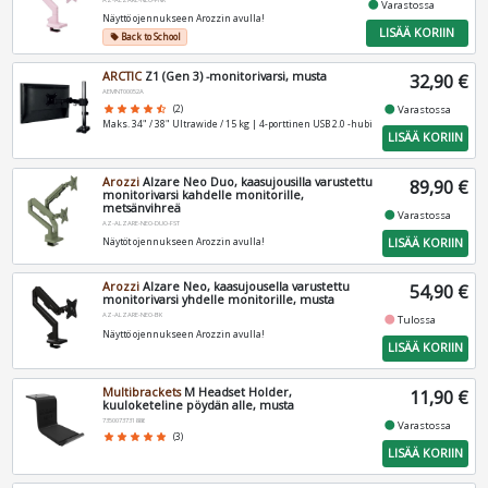
fiber_manual_record
Varastossa
Näyttö ojennukseen Arozzin avulla!
LISÄÄ KORIIN
Back to School
local_offer
ARCTIC
Z1 (Gen 3) -monitorivarsi, musta
32,90 €
AEMNT00052A
fiber_manual_record
star
star
star
star
star_half
(2)
Varastossa
Maks. 34" / 38" Ultrawide / 15 kg | 4-porttinen USB 2.0 -hubi
LISÄÄ KORIIN
Arozzi
Alzare Neo Duo, kaasujousilla varustettu
89,90 €
monitorivarsi kahdelle monitorille,
metsänvihreä
fiber_manual_record
Varastossa
AZ-ALZARE-NEO-DUO-FST
LISÄÄ KORIIN
Näytöt ojennukseen Arozzin avulla!
Arozzi
Alzare Neo, kaasujousella varustettu
54,90 €
monitorivarsi yhdelle monitorille, musta
AZ-ALZARE-NEO-BK
fiber_manual_record
Tulossa
Näyttö ojennukseen Arozzin avulla!
LISÄÄ KORIIN
Multibrackets
M Headset Holder,
11,90 €
kuuloketeline pöydän alle, musta
7350073731886
fiber_manual_record
Varastossa
star
star
star
star
star
(3)
LISÄÄ KORIIN