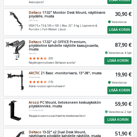
LISÄÄ KORIIN
kaasujousi!
Deltaco
17-32" Monitor Desk Mount, näyttövarsi
30,90 €
pöydälle, musta
ARM-534-B
fiber_manual_record
Varastossa
VESA 75 x 75 & 100 x 100 | Max. 32", 9 kg | Läpivienti &
LISÄÄ KORIIN
Puristin | Full-Motion | Jousi
Deltaco
17-32" x2 OFFICE Premium,
87,90 €
pöytäteline kahdelle näytölle kaasujousella,
musta
fiber_manual_record
Varastossa 4 kpl
ARM-0351
star
star
star
star
star_half
(33)
LISÄÄ KORIIN
Näytöt ojennukseen Deltacon avulla!
ARCTIC
Z1 Basic -monitorivarsi, 13"-38", musta
19,90 €
AEMNT00039A
fiber_manual_record
star
star
star
star
star_half
(15)
Varastossa
Aseta ruutusi ojennukseen!
LISÄÄ KORIIN
Arozzi
PC Mount, tietokoneen keskusyksikön
59,90 €
pöytäkiinnike, musta
AZ-PCMOUNT-BK
fiber_manual_record
Varastossa 2 kpl
Näppärä asennusvaihtoehto tietokoneellesi!
LISÄÄ KORIIN
Deltaco
13-32" x2 Dual Desk Mount,
51,90 €
näyttövarsi pöydälle kahdelle näytölle, musta