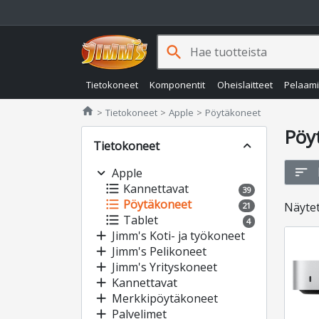
search
Tietokoneet
Komponentit
Oheislaitteet
Pelaam
Jimms.fi
home
Tietokoneet
Apple
Pöytäkoneet
Pöy
Tietokoneet
expand_less
sort
expand_more
Apple
format_list_bulleted
Kannettavat
39
format_list_bulleted
Pöytäkoneet
Näyte
21
format_list_bulleted
Tablet
4
add
Jimm's Koti- ja työkoneet
add
Jimm's Pelikoneet
add
Jimm's Yrityskoneet
add
Kannettavat
add
Merkkipöytäkoneet
add
Palvelimet