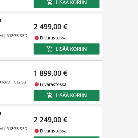
add_shopping_cart
LISÄÄ KORIIN
a
2 499,00 €
RAM | 512GB SSD
fiber_manual_record
Ei varastossa
add_shopping_cart
LISÄÄ KORIIN
1 899,00 €
GB RAM | 512GB
fiber_manual_record
Ei varastossa
add_shopping_cart
LISÄÄ KORIIN
a
2 249,00 €
RAM | 512GB SSD
fiber_manual_record
Ei varastossa