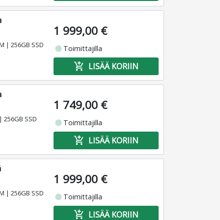
a
1 999,00 €
RAM | 256GB SSD
fiber_manual_record
Toimittajilla
add_shopping_cart
LISÄÄ KORIIN
a
1 749,00 €
 | 256GB SSD
fiber_manual_record
Toimittajilla
add_shopping_cart
LISÄÄ KORIIN
ä
1 999,00 €
RAM | 256GB SSD
fiber_manual_record
Toimittajilla
add_shopping_cart
LISÄÄ KORIIN