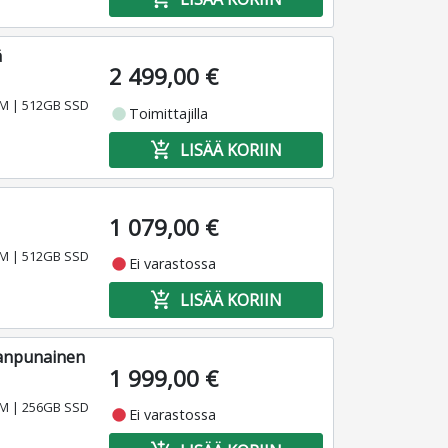
ä
2 499,00 €
RAM | 512GB SSD
fiber_manual_record
Toimittajilla
add_shopping_cart
LISÄÄ KORIIN
1 079,00 €
RAM | 512GB SSD
fiber_manual_record
Ei varastossa
add_shopping_cart
LISÄÄ KORIIN
eanpunainen
1 999,00 €
RAM | 256GB SSD
fiber_manual_record
Ei varastossa