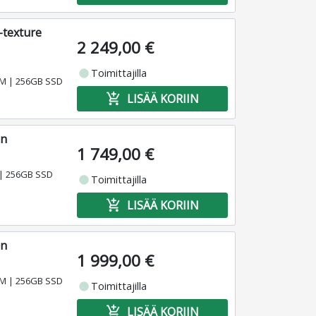
-texture
2 249,00 €
fiber_manual_record
Toimittajilla
RAM | 256GB SSD
add_shopping_cart
LISÄÄ KORIIN
en
1 749,00 €
 | 256GB SSD
fiber_manual_record
Toimittajilla
add_shopping_cart
LISÄÄ KORIIN
en
1 999,00 €
RAM | 256GB SSD
fiber_manual_record
Toimittajilla
add_shopping_cart
LISÄÄ KORIIN