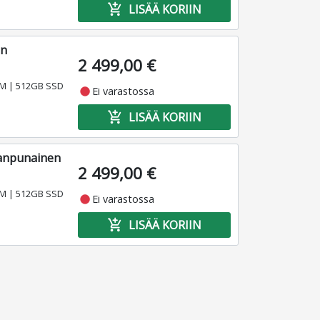
add_shopping_cart
LISÄÄ KORIIN
en
2 499,00 €
RAM | 512GB SSD
fiber_manual_record
Ei varastossa
add_shopping_cart
LISÄÄ KORIIN
eanpunainen
2 499,00 €
RAM | 512GB SSD
fiber_manual_record
Ei varastossa
add_shopping_cart
LISÄÄ KORIIN