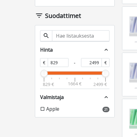
filter_list
Suodattimet
search
Hinta
expand_less
-
€
€
1664 €
829 €
2499 €
Valmistaja
expand_less
Apple
check_box_outline_blank
21