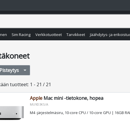
inen
Sim Racing
Verkkotuotteet
Tarvikkeet
Jäähdytys- ja erikoistu
täkoneet
Pisteytys
tään
tuotteet
:
1 - 21 / 21
Apple
Mac mini -tietokone, hopea
MU9D3KS/A
M4 -järjestelmäsiru, 10-core CPU / 10-core GPU | 16GB 