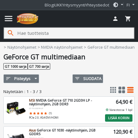
brightness_medium
Blogi
UKK
Yritysmyynti
Yhteystiedot
FI
menu
person
shopping_cart
search
it
Näytönohjaimet
NVIDIA näytönohjaimet
GeForce GT multimediaan
GeForce GT multimediaan
GT 1000 sarja
GT 700 sarja
sort
Pisteytys
filter_list
SUODATA
apps
grid_view
table_rows
Näytetään
:
1 - 3 / 3
MSI
NVIDIA GeForce GT 710 2GD3H LP -
64,90 €
näytönohjain, 2GB DDR3
GT-710-2GD3H-LP
fiber_manual_record
Varastossa 1 kpl
star
star
star
star
star
(1)
LISÄÄ KORIIN
PCIe 2.0, VGA/DVI/HDMI
Asus
GeForce GT 1030 -näytönohjain, 2GB
120,90 €
GDDR5