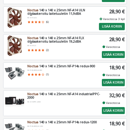
Noctua
140 x 140 x 25mm NF-A14 ULN
28,90 €
öljylaakeroitu laitetuuletin 11,9dBA
NF-A14-ULN
fiber_manual_record
Varastossa 3 kpl
star
star
star
star
star_border
(6)
LISÄÄ KORIIN
Noctua
140 x 140 x 25mm NF-A14 FLX
28,90 €
öljylaakeroitu laitetuuletin 19,2dBA
NF-A14-FLX
fiber_manual_record
Varastossa
star
star
star
star
star
(2)
LISÄÄ KORIIN
Noctua
140 x 140 x 25mm NF-P14s redux-900
18,90 €
NF-P14S-REDUX-900
fiber_manual_record
star
star
star
star
star_border
(1)
Varastossa
LISÄÄ KORIIN
Noctua
140 x 140 x 25mm NF-A14 industrialPPC-
32,90 €
2000
NF-A14-IPPC-2000
fiber_manual_record
Varastossa
LISÄÄ KORIIN
Noctua
140 x 140 x 25mm NF-P14s redux-1200
18,90 €
NF-P14S-REDUX-1200