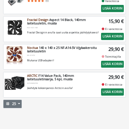
fiber_manual_record
star
star
star
star
star
(1)
Varastossa
LISÄÄ KORIIN
Fractal Design
Aspect 14 Black, 140mm
15,90 €
laitetuuletin, musta
FD-F-AS1-1401
fiber_manual_record
Ei varastossa
Fractal Designin avulla saat uutta aspektia jäähdytykseesi!
LISÄÄ KORIIN
Noctua
140 x 140 x 25 NF-A14-5V öljylaakeroitu
29,90 €
laitetuuletin
NF-A14-5V
fiber_manual_record
Toimittajilla
Mukana USB-adapteri!
LISÄÄ KORIIN
ARCTIC
F14 Value Pack, 140mm
29,90 €
laitetuuletinsarja, 5 kpl, musta
ACFAN00233A
fiber_manual_record
Ei varastossa
Jäähdytä kokoonpanosi Arcticin avulla!
LISÄÄ KORIIN
tag
25