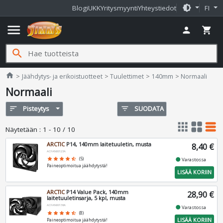
brightness_medium
Blogi
UKK
Yritysmyynti
Yhteystiedot
FI
menu
person
shopping_cart
search
Jimms.fi
home
Jäähdytys- ja erikoistuotteet
Tuulettimet
140mm
Normaali
Normaali
sort
Pisteytys
filter_list
SUODATA
apps
grid_view
table_rows
Näytetään
:
1 - 10 / 10
ARCTIC
P14, 140mm laitetuuletin, musta
8,40 €
ACFAN00123A
fiber_manual_record
star
star
star
star
star_half
(5)
Varastossa
Paineoptimoitua jäähdytystä!
LISÄÄ KORIIN
ARCTIC
P14 Value Pack, 140mm
28,90 €
laitetuuletinsarja, 5 kpl, musta
ACFAN00136A
fiber_manual_record
Varastossa
star
star
star
star
star_half
(8)
LISÄÄ KORIIN
Paineoptimoitua jäähdytystä!