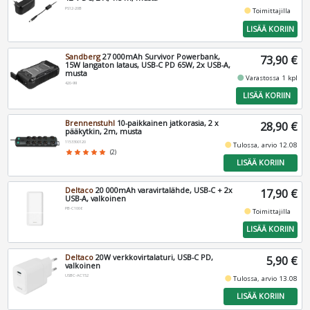
PS12-20B
fiber_manual_record
Toimittajilla
LISÄÄ KORIIN
Sandberg
27 000mAh Survivor Powerbank,
73,90 €
15W langaton lataus, USB-C PD 65W, 2x USB-A,
musta
fiber_manual_record
Varastossa 1 kpl
420-99
LISÄÄ KORIIN
Brennenstuhl
10-paikkainen jatkorasia, 2 x
28,90 €
pääkytkin, 2m, musta
1153300120
fiber_manual_record
Tulossa, arvio 12.08
star
star
star
star
star
(2)
LISÄÄ KORIIN
Deltaco
20 000mAh varavirtalähde, USB-C + 2x
17,90 €
USB-A, valkoinen
PB-C1006
fiber_manual_record
Toimittajilla
LISÄÄ KORIIN
Deltaco
20W verkkovirtalaturi, USB-C PD,
5,90 €
valkoinen
USBC-AC152
fiber_manual_record
Tulossa, arvio 13.08
LISÄÄ KORIIN