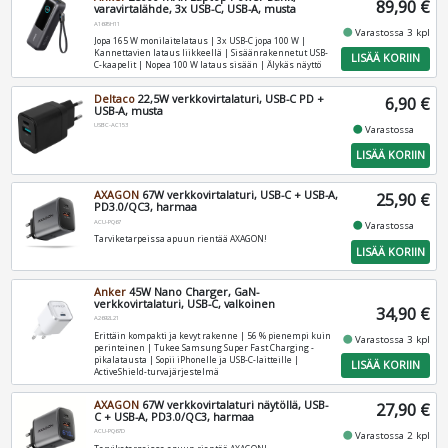
89,90 €
varavirtalähde, 3x USB-C, USB-A, musta
A1695H11
fiber_manual_record
Varastossa 3 kpl
Jopa 165 W monilaitelataus | 3x USB-C jopa 100 W |
Kannettavien lataus liikkeellä | Sisäänrakennetut USB-
LISÄÄ KORIIN
C-kaapelit | Nopea 100 W lataus sisään | Älykäs näyttö
Deltaco
22,5W verkkovirtalaturi, USB-C PD +
6,90 €
USB-A, musta
USBC-AC153
fiber_manual_record
Varastossa
LISÄÄ KORIIN
AXAGON
67W verkkovirtalaturi, USB-C + USB-A,
25,90 €
PD3.0/QC3, harmaa
ACU-PQ67
fiber_manual_record
Varastossa
Tarviketarpeissa apuun rientää AXAGON!
LISÄÄ KORIIN
Anker
45W Nano Charger, GaN-
verkkovirtalaturi, USB-C, valkoinen
34,90 €
A2692L21
Erittäin kompakti ja kevyt rakenne | 56 % pienempi kuin
fiber_manual_record
Varastossa 3 kpl
perinteinen | Tukee Samsung Super Fast Charging -
pikalatausta | Sopii iPhonelle ja USB-C-laitteille |
LISÄÄ KORIIN
ActiveShield-turvajärjestelmä
AXAGON
67W verkkovirtalaturi näytöllä, USB-
27,90 €
C + USB-A, PD3.0/QC3, harmaa
ACU-PQ67D
fiber_manual_record
Varastossa 2 kpl