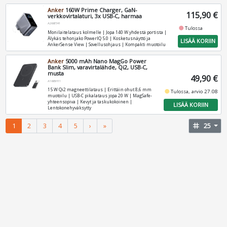
Anker
160W Prime Charger, GaN-
115,90 €
verkkovirtalaturi, 3x USB-C, harmaa
A2687341
fiber_manual_record
Tulossa
Monilaitelataus kolmelle | Jopa 140 W yhdestä portista |
Älykäs tehonjako PowerIQ 5.0 | Kosketusnäyttö ja
LISÄÄ KORIIN
AnkerSense View | Sovellusohjaus | Kompakti muotoilu
Anker
5000 mAh Nano MagGo Power
Bank Slim, varavirtalähde, Qi2, USB-C,
musta
49,90 €
A1665H11
15 W Qi2 magneettilataus | Erittäin ohut 8,6 mm
fiber_manual_record
Tulossa, arvio 27.08
muotoilu | USB-C pikalataus jopa 20 W | MagSafe-
yhteensopiva | Kevyt ja taskukokoinen |
LISÄÄ KORIIN
Lentokonehyväksytty
1
2
3
4
5
›
»
tag
25