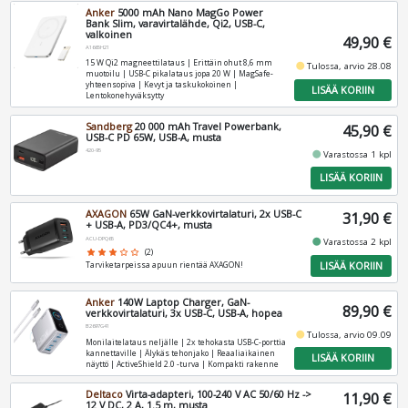
Anker
5000 mAh Nano MagGo Power
Bank Slim, varavirtalähde, Qi2, USB-C,
valkoinen
49,90 €
A1665H21
15 W Qi2 magneettilataus | Erittäin ohut 8,6 mm
fiber_manual_record
Tulossa, arvio 28.08
muotoilu | USB-C pikalataus jopa 20 W | MagSafe-
yhteensopiva | Kevyt ja taskukokoinen |
LISÄÄ KORIIN
Lentokonehyväksytty
Sandberg
20 000 mAh Travel Powerbank,
45,90 €
USB-C PD 65W, USB-A, musta
420-95
fiber_manual_record
Varastossa 1 kpl
LISÄÄ KORIIN
AXAGON
65W GaN-verkkovirtalaturi, 2x USB-C
31,90 €
+ USB-A, PD3/QC4+, musta
ACU-DPQ65
fiber_manual_record
Varastossa 2 kpl
star
star
star
star_border
star_border
(2)
LISÄÄ KORIIN
Tarviketarpeissa apuun rientää AXAGON!
Anker
140W Laptop Charger, GaN-
89,90 €
verkkovirtalaturi, 3x USB-C, USB-A, hopea
B2697G41
fiber_manual_record
Tulossa, arvio 09.09
Monilaitelataus neljälle | 2x tehokasta USB-C-porttia
kannettaville | Älykäs tehonjako | Reaaliaikainen
LISÄÄ KORIIN
näyttö | ActiveShield 2.0 -turva | Kompakti rakenne
Deltaco
Virta-adapteri, 100-240 V AC 50/60 Hz ->
11,90 €
12 V DC, 2 A, 1.5 m, musta