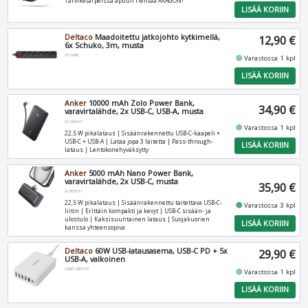
Tarviketarpeissa apuun rientää AXAGON!
LISÄÄ KORIIN
Deltaco
Maadoitettu jatkojohto kytkimellä,
12,90 €
6x Schuko, 3m, musta
GT-0661
fiber_manual_record
Varastossa 1 kpl
LISÄÄ KORIIN
Anker
10000 mAh Zolo Power Bank,
34,90 €
varavirtalähde, 2x USB-C, USB-A, musta
A110DH11
fiber_manual_record
Varastossa 1 kpl
22,5 W pikalataus | Sisäänrakennettu USB-C-kaapeli +
USB-C + USB-A | Lataa jopa 3 laitetta | Pass-through-
LISÄÄ KORIIN
lataus | Lentokonehyväksytty
Anker
5000 mAh Nano Power Bank,
varavirtalähde, 2x USB-C, musta
35,90 €
A1653H11
22,5 W pikalataus | Sisäänrakennettu taitettava USB-C-
fiber_manual_record
Varastossa 3 kpl
liitin | Erittäin kompakti ja kevyt | USB-C sisään- ja
ulostulo | Kaksisuuntainen lataus | Suojakuorien
LISÄÄ KORIIN
kanssa yhteensopiva
Deltaco
60W USB-latausasema, USB-C PD + 5x
29,90 €
USB-A, valkoinen
USBC-MO100
fiber_manual_record
Varastossa 1 kpl
LISÄÄ KORIIN