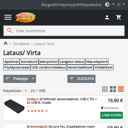
brightness_medium
Blogi
UKK
Yritysmyynti
Yhteystiedot
FI
menu
person
shopping_cart
search
Jimms.fi
home
Tarvikkeet
Lataus/ Virta
Lataus/ Virta
Ajastimet
Autolaturit
Jatkojohdot
Langaton lataus
Maa-adapterit
Pöytäpistorasiat
USB-verkkovirtalataus
Varavirtalähteet
Virtalähteet
sort
Pisteytys
filter_list
SUODATA
apps
grid_view
table_rows
Näytetään
:
1 - 25 / 398
Deltaco
20 000mAh varavirtalähde, USB-C PD +
19,90 €
2x USB-A, musta
PB-C1008
fiber_manual_record
Varastossa
star
star
star
star
star
(1)
LISÄÄ KORIIN
Brennenstuhl
Secure-Tec, 8-paikkainen main-