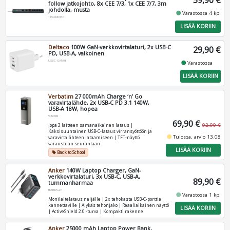
59,90 €
follow jatkojohto, 8x CEE 7/3, 1x CEE 7/7, 3m
johdolla, musta
fiber_manual_record
Varastossa 4 kpl
1159490936
LISÄÄ KORIIN
Deltaco
100W GaN-verkkovirtalaturi, 2x USB-C
29,90 €
PD, USB-A, valkoinen
USBC-GAN06
fiber_manual_record
Varastossa
LISÄÄ KORIIN
Verbatim
27 000mAh Charge ‘n’ Go
varavirtalähde, 2x USB-C PD 3.1 140W,
USB-A 18W, hopea
V32269
69,90 €
92,90 €
Jopa 3 laitteen samanaikainen lataus |
Kaksisuuntainen USB-C-lataus virransyöttöön ja
fiber_manual_record
Tulossa, arvio 13.08
varavirtalähteen lataamiseen | TFT-näyttö
varaustilan seurantaan
LISÄÄ KORIIN
Back to School
local_offer
Anker
140W Laptop Charger, GaN-
verkkovirtalaturi, 3x USB-C, USB-A,
89,90 €
tummanharmaa
B2697GZ1
fiber_manual_record
Varastossa 1 kpl
Monilaitelataus neljälle | 2x tehokasta USB-C-porttia
kannettaville | Älykäs tehonjako | Reaaliaikainen näyttö
LISÄÄ KORIIN
| ActiveShield 2.0 -turva | Kompakti rakenne
Anker
25000 mAh Laptop Power Bank,