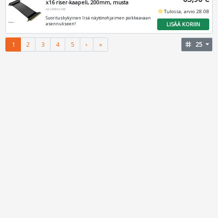
x16 riser-kaapeli, 200mm, musta
AK-CBPE03-20B
fiber_manual_record
Tulossa, arvio 28.08
Suorituskykyinen lisä näytönohjaimen poikkeavaan
LISÄÄ KORIIN
asennukseen!
1
2
3
4
5
›
»
tag
25