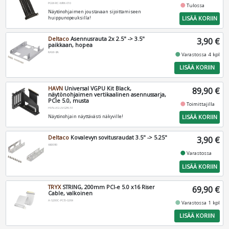
PGW-RC-MRK-010
fiber_manual_record
Tulossa
Näytönohjaimen joustavaan sijoittamiseen
LISÄÄ KORIIN
huippunopeuksilla!
Deltaco
Asennusrauta 2x 2.5" -> 3.5"
3,90 €
paikkaan, hopea
RAM-8A
fiber_manual_record
Varastossa 4 kpl
LISÄÄ KORIIN
HAVN
Universal VGPU Kit Black,
89,90 €
näytönohjaimen vertikaalinen asennussarja,
PCIe 5.0, musta
fiber_manual_record
Toimittajilla
HVN-AS-UVGPK-51
LISÄÄ KORIIN
Näytönohjain näyttävästi näkyville!
Deltaco
Kovalevyn sovitusraudat 3.5" -> 5.25"
3,90 €
660090
fiber_manual_record
Varastossa
LISÄÄ KORIIN
TRYX
STRING, 200mm PCI-e 5.0 x16 Riser
69,90 €
Cable, valkoinen
A-S200C-PCI5-G0W
fiber_manual_record
Varastossa 1 kpl
LISÄÄ KORIIN