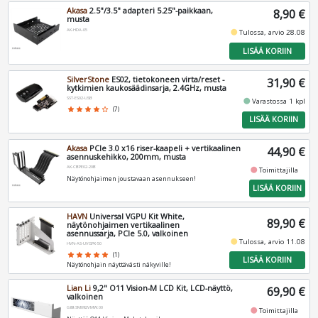
Akasa
2.5"/3.5" adapteri 5.25"-paikkaan,
8,90 €
musta
AK-HDA-05
fiber_manual_record
Tulossa, arvio 28.08
LISÄÄ KORIIN
SilverStone
ES02, tietokoneen virta/reset -
31,90 €
kytkimien kaukosäädinsarja, 2.4GHz, musta
SST-ES02-USB
fiber_manual_record
Varastossa 1 kpl
star
star
star
star
star_border
(7)
LISÄÄ KORIIN
Akasa
PCIe 3.0 x16 riser-kaapeli + vertikaalinen
44,90 €
asennuskehikko, 200mm, musta
AK-CBPE02-20B
fiber_manual_record
Toimittajilla
Näytönohjaimen joustavaan asennukseen!
LISÄÄ KORIIN
HAVN
Universal VGPU Kit White,
89,90 €
näytönohjaimen vertikaalinen
asennussarja, PCIe 5.0, valkoinen
fiber_manual_record
Tulossa, arvio 11.08
HVN-AS-UVGPK-50
star
star
star
star
star
(1)
LISÄÄ KORIIN
Näytönohjain näyttävästi näkyville!
Lian Li
9,2" O11 Vision-M LCD Kit, LCD-näyttö,
69,90 €
valkoinen
G89.SM092VMW.00
fiber_manual_record
Toimittajilla