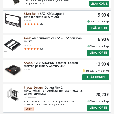
Näytönohjaimen joustavaan sijoittamiseen
LISÄÄ KORIIN
huippunopeuksilla!
SilverStone
SFX - ATX adapteri
9,90 €
tietokonekotelolle, musta
SST-PP08B
fiber_manual_record
Varastossa 3 kpl
star
star
star
star
star
(1)
LISÄÄ KORIIN
Akasa
Asennusrauta 2x 2.5" -> 3.5" paikkaan,
6,90 €
musta
AK-HDA-03
fiber_manual_record
Varastossa 1 kpl
star
star
star
star
star
(2)
LISÄÄ KORIIN
AXAGON
2.5" SSD/HDD -adapteri optisen
13,90 €
aseman paikkaan, 9,5mm, LED
RSS-CD09
fiber_manual_record
Tulossa, arvio 24.08
LISÄÄ KORIIN
Fractal Design
(Outlet) Flex 2,
näytönohjaimen vertikaalinen asennussarja,
valkoinen/musta
70,20 €
FD-A-FLX2-002-BST1
fiber_manual_record
Varastossa 1 kpl
Tämä tuote on asiakaspalautus! | Fractalin avulla
näytönohjaimella flexaus käy vaivatta!
LISÄÄ KORIIN
Outlet