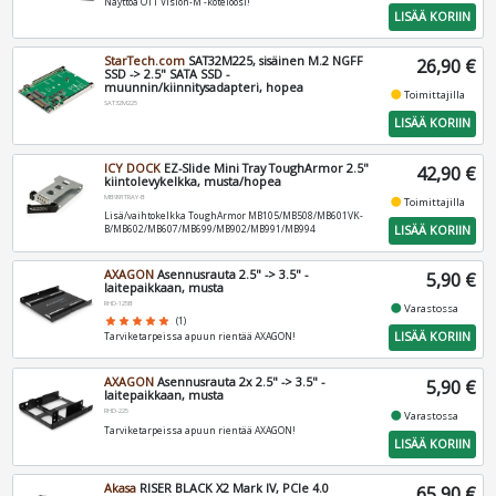
Näyttöä O11 Vision-M -koteloosi!
LISÄÄ KORIIN
StarTech.com
SAT32M225, sisäinen M.2 NGFF
26,90 €
SSD -> 2.5" SATA SSD -
muunnin/kiinnitysadapteri, hopea
fiber_manual_record
Toimittajilla
SAT32M225
LISÄÄ KORIIN
ICY DOCK
EZ-Slide Mini Tray ToughArmor 2.5"
42,90 €
kiintolevykelkka, musta/hopea
MB991TRAY-B
fiber_manual_record
Toimittajilla
Lisä/vaihtokelkka ToughArmor MB105/MB508/MB601VK-
LISÄÄ KORIIN
B/MB602/MB607/MB699/MB902/MB991/MB994
AXAGON
Asennusrauta 2.5" -> 3.5" -
5,90 €
laitepaikkaan, musta
RHD-125B
fiber_manual_record
Varastossa
star
star
star
star
star
(1)
LISÄÄ KORIIN
Tarviketarpeissa apuun rientää AXAGON!
AXAGON
Asennusrauta 2x 2.5" -> 3.5" -
5,90 €
laitepaikkaan, musta
RHD-225
fiber_manual_record
Varastossa
Tarviketarpeissa apuun rientää AXAGON!
LISÄÄ KORIIN
Akasa
RISER BLACK X2 Mark IV, PCIe 4.0
65,90 €