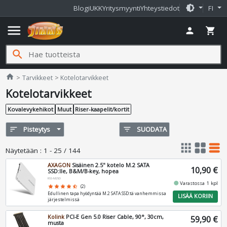
brightness_medium
Blogi
UKK
Yritysmyynti
Yhteystiedot
FI
menu
person
shopping_cart
search
Jimms.fi
home
Tarvikkeet
Kotelotarvikkeet
Kotelotarvikkeet
Kovalevykehikot
Muut
Riser-kaapelit/kortit
sort
Pisteytys
filter_list
SUODATA
apps
grid_view
table_rows
Näytetään
:
1 - 25 / 144
AXAGON
Sisäinen 2.5" kotelo M.2 SATA
10,90 €
SSD:lle, B&M/B-key, hopea
RSS-M2SD
fiber_manual_record
Varastossa 1 kpl
star
star
star
star
star_half
(2)
Edullinen tapa hyödyntää M.2 SATA SSD:tä vanhemmissa
LISÄÄ KORIIN
järjestelmissä
Kolink
PCI-E Gen 5.0 Riser Cable, 90°, 30cm,
59,90 €
musta