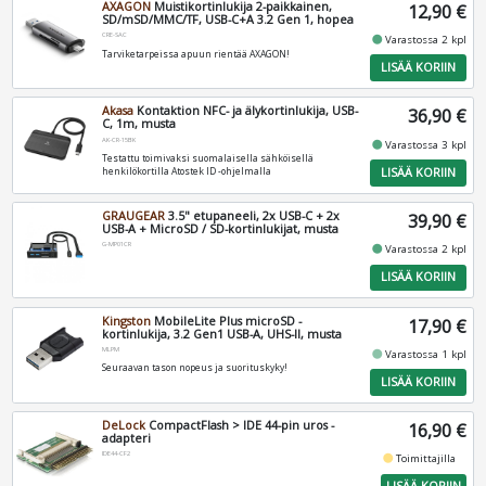
AXAGON
Muistikortinlukija 2-paikkainen,
12,90 €
SD/mSD/MMC/TF, USB-C+A 3.2 Gen 1, hopea
CRE-SAC
fiber_manual_record
Varastossa 2 kpl
Tarviketarpeissa apuun rientää AXAGON!
LISÄÄ KORIIN
Akasa
Kontaktion NFC- ja älykortinlukija, USB-
36,90 €
C, 1m, musta
AK-CR-15BK
fiber_manual_record
Varastossa 3 kpl
Testattu toimivaksi suomalaisella sähköisellä
LISÄÄ KORIIN
henkilökortilla Atostek ID -ohjelmalla
GRAUGEAR
3.5" etupaneeli, 2x USB-C + 2x
39,90 €
USB-A + MicroSD / SD-kortinlukijat, musta
G-MP01CR
fiber_manual_record
Varastossa 2 kpl
LISÄÄ KORIIN
Kingston
MobileLite Plus microSD -
17,90 €
kortinlukija, 3.2 Gen1 USB-A, UHS-II, musta
MLPM
fiber_manual_record
Varastossa 1 kpl
Seuraavan tason nopeus ja suorituskyky!
LISÄÄ KORIIN
DeLock
CompactFlash > IDE 44-pin uros -
16,90 €
adapteri
IDE44-CF2
fiber_manual_record
Toimittajilla