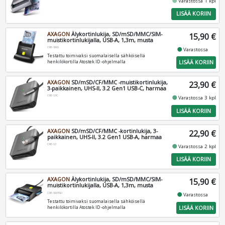
fiber_manual_record
Varastossa 1 kpl
LISÄÄ KORIIN
AXAGON
Älykortinlukija, SD/mSD/MMC/SIM-
15,90 €
muistikortinlukijalla, USB-A, 1,3m, musta
CRE-SM2
fiber_manual_record
Varastossa
Testattu toimivaksi suomalaisella sähköisellä
LISÄÄ KORIIN
henkilökortilla Atostek ID -ohjelmalla
AXAGON
SD/mSD/CF/MMC -muistikortinlukija,
23,90 €
3-paikkainen, UHS-II, 3.2 Gen1 USB-C, harmaa
CRE-S3C
fiber_manual_record
Varastossa 3 kpl
LISÄÄ KORIIN
AXAGON
SD/mSD/CF/MMC -kortinlukija, 3-
22,90 €
paikkainen, UHS-II, 3.2 Gen1 USB-A, harmaa
CRE-S3
fiber_manual_record
Varastossa 2 kpl
LISÄÄ KORIIN
AXAGON
Älykortinlukija, SD/mSD/MMC/SIM-
15,90 €
muistikortinlukijalla, USB-A, 1,3m, musta
CRE-SM3SD
fiber_manual_record
Varastossa
Testattu toimivaksi suomalaisella sähköisellä
LISÄÄ KORIIN
henkilökortilla Atostek ID -ohjelmalla