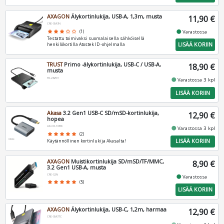
AXAGON
Älykortinlukija, USB-A, 1,3m, musta
11,90 €
CRE-SM3N
fiber_manual_record
star
star
star
star_border
star_border
(1)
Varastossa
Testattu toimivaksi suomalaisella sähköisellä
LISÄÄ KORIIN
henkilökortilla Atostek ID -ohjelmalla
TRUST
Primo -älykortinlukija, USB-C / USB-A,
18,90 €
musta
TR-26253
fiber_manual_record
Varastossa 3 kpl
LISÄÄ KORIIN
Akasa
3.2 Gen1 USB-C SD/mSD-kortinlukija,
12,90 €
hopea
AK-CR-10BK
fiber_manual_record
Varastossa 3 kpl
star
star
star
star
star
(2)
LISÄÄ KORIIN
Käytännöllinen kortinlukija Akasalta!
AXAGON
Muistikortinlukija SD/mSD/TF/MMC,
8,90 €
3.2 Gen1 USB-A, musta
CRE-S2N
fiber_manual_record
Varastossa
star
star
star
star
star
(5)
LISÄÄ KORIIN
AXAGON
Älykortinlukija, USB-C, 1,2m, harmaa
12,90 €
CRE-SM3TC