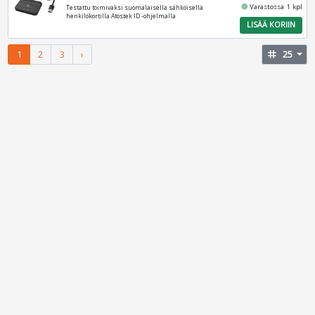
fiber_manual_record
Varastossa 1 kpl
Testattu toimivaksi suomalaisella sähköisellä
henkilökortilla Atostek ID -ohjelmalla
LISÄÄ KORIIN
1
2
3
›
tag
25