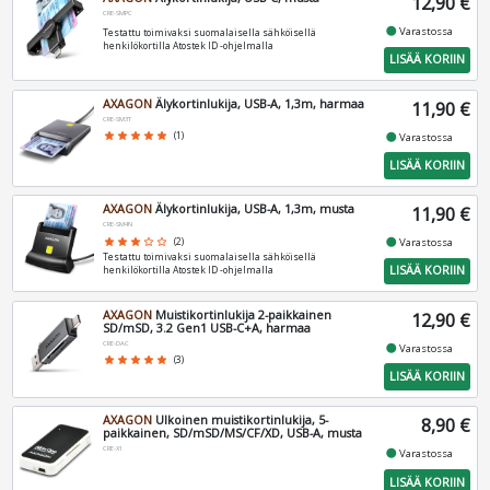
12,90 €
CRE-SMPC
fiber_manual_record
Varastossa
Testattu toimivaksi suomalaisella sähköisellä
henkilökortilla Atostek ID -ohjelmalla
LISÄÄ KORIIN
AXAGON
Älykortinlukija, USB-A, 1,3m, harmaa
11,90 €
CRE-SM3T
fiber_manual_record
star
star
star
star
star
(1)
Varastossa
LISÄÄ KORIIN
AXAGON
Älykortinlukija, USB-A, 1,3m, musta
11,90 €
CRE-SM4N
fiber_manual_record
star
star
star
star_border
star_border
(2)
Varastossa
Testattu toimivaksi suomalaisella sähköisellä
LISÄÄ KORIIN
henkilökortilla Atostek ID -ohjelmalla
AXAGON
Muistikortinlukija 2-paikkainen
12,90 €
SD/mSD, 3.2 Gen1 USB-C+A, harmaa
CRE-DAC
fiber_manual_record
Varastossa
star
star
star
star
star
(3)
LISÄÄ KORIIN
AXAGON
Ulkoinen muistikortinlukija, 5-
8,90 €
paikkainen, SD/mSD/MS/CF/XD, USB-A, musta
CRE-X1
fiber_manual_record
Varastossa
LISÄÄ KORIIN