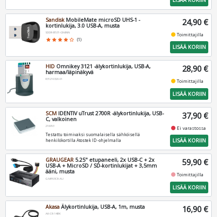
LISÄÄ KORIIN
Sandisk
MobileMate microSD UHS-1 -
24,90 €
kortinlukija, 3.0 USB-A, musta
SDDR-B531-GN6NN
fiber_manual_record
Toimittajilla
star
star
star
star
star_border
(1)
LISÄÄ KORIIN
HID
Omnikey 3121 -älykortinlukija, USB-A,
28,90 €
harmaa/läpinäkyvä
R31210320-01
fiber_manual_record
Toimittajilla
LISÄÄ KORIIN
SCM
IDENTIV uTrust 2700R -älykortinlukija, USB-
37,90 €
C, valkoinen
210053
fiber_manual_record
Ei varastossa
Testattu toimivaksi suomalaisella sähköisellä
LISÄÄ KORIIN
henkilökortilla Atostek ID -ohjelmalla
GRAUGEAR
5.25" etupaneeli, 2x USB-C + 2x
59,90 €
USB-A + MicroSD / SD-kortinlukijat + 3,5mm
ääni, musta
fiber_manual_record
Toimittajilla
G-MP03CR-AU
LISÄÄ KORIIN
Akasa
Älykortinlukija, USB-A, 1m, musta
16,90 €
AK-CR-14BK