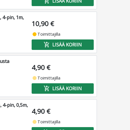
add_shopping_cart
LISÄÄ KORIIN
 4-pin, 1m,
10,90 €
fiber_manual_record
Toimittajilla
add_shopping_cart
LISÄÄ KORIIN
usta
4,90 €
fiber_manual_record
Toimittajilla
add_shopping_cart
LISÄÄ KORIIN
 4-pin, 0,5m,
4,90 €
fiber_manual_record
Toimittajilla