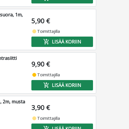
suora, 1m,
5,90 €
fiber_manual_record
Toimittajilla
add_shopping_cart
LISÄÄ KORIIN
rasiitti
9,90 €
fiber_manual_record
Toimittajilla
add_shopping_cart
LISÄÄ KORIIN
, 2m, musta
3,90 €
fiber_manual_record
Toimittajilla
add_shopping_cart
LISÄÄ KORIIN