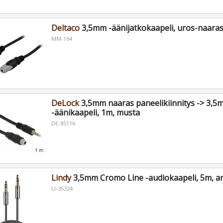
Deltaco
3,5mm -äänijatkokaapeli, uros-naaras
MM-164
DeLock
3,5mm naaras paneelikiinnitys -> 3,5
-äänikaapeli, 1m, musta
DE-85116
Lindy
3,5mm Cromo Line -audiokaapeli, 5m, ant
LI-35324