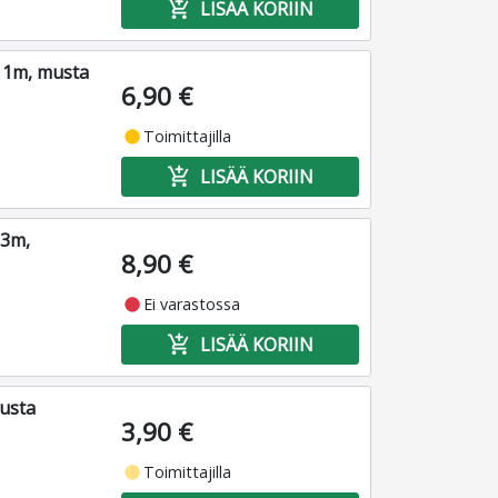
add_shopping_cart
LISÄÄ KORIIN
 1m, musta
6,90 €
fiber_manual_record
Toimittajilla
add_shopping_cart
LISÄÄ KORIIN
 3m,
8,90 €
fiber_manual_record
Ei varastossa
add_shopping_cart
LISÄÄ KORIIN
usta
3,90 €
fiber_manual_record
Toimittajilla