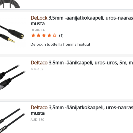
DeLock
3,5mm -äänijatkokaapeli, uros-naaras,
musta
DE-84666
star
star
star
star
star_border
(1)
Delockin tuotteilla homma hoituu!
Deltaco
3,5mm -äänikaapeli, uros-uros, 5m, m
MM-152
Deltaco
3,5mm -äänijatkokaapeli, uros-naaras,
musta
AUD-150