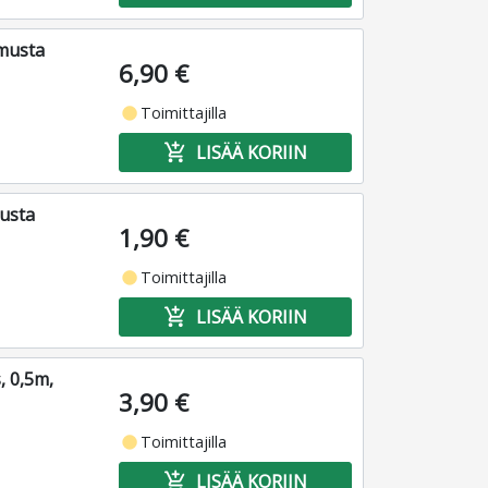
 musta
6,90 €
fiber_manual_record
Toimittajilla
add_shopping_cart
LISÄÄ KORIIN
usta
1,90 €
fiber_manual_record
Toimittajilla
add_shopping_cart
LISÄÄ KORIIN
, 0,5m,
3,90 €
fiber_manual_record
Toimittajilla
add_shopping_cart
LISÄÄ KORIIN