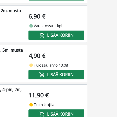
 2m, musta
6,90 €
fiber_manual_record
Varastossa 1 kpl
add_shopping_cart
LISÄÄ KORIIN
, 5m, musta
4,90 €
fiber_manual_record
Tulossa, arvio 13.08
add_shopping_cart
LISÄÄ KORIIN
 4-pin, 2m,
11,90 €
fiber_manual_record
Toimittajilla
add_shopping_cart
LISÄÄ KORIIN