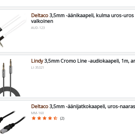
Deltaco
3,5mm -äänikaapeli, kulma uros-uros 
valkoinen
AUD-123
Lindy
3,5mm Cromo Line -audiokaapeli, 1m, ant
LI-35321
Deltaco
3,5mm -äänijatkokaapeli, uros-naaras
MM-160
star
star
star
star
star_half
(2)