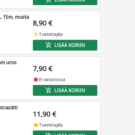
, 15m, musta
8,90 €
fiber_manual_record
Toimittajilla
add_shopping_cart
LISÄÄ KORIIN
mm uros
7,90 €
fiber_manual_record
Ei varastossa
add_shopping_cart
LISÄÄ KORIIN
rasiitti
11,90 €
fiber_manual_record
Toimittajilla