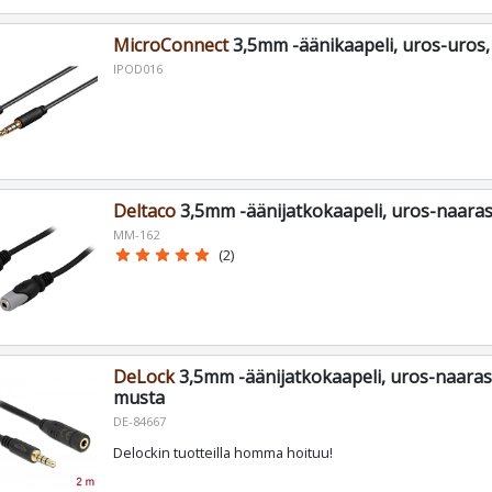
MicroConnect
3,5mm -äänikaapeli, uros-uros,
IPOD016
Deltaco
3,5mm -äänijatkokaapeli, uros-naaras
MM-162
star
star
star
star
star
(2)
DeLock
3,5mm -äänijatkokaapeli, uros-naaras,
musta
DE-84667
Delockin tuotteilla homma hoituu!