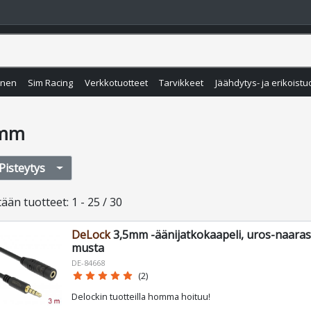
inen
Sim Racing
Verkkotuotteet
Tarvikkeet
Jäähdytys- ja erikoistu
5mm
Pisteytys
tään
tuotteet
:
1 - 25 / 30
DeLock
3,5mm -äänijatkokaapeli, uros-naaras,
musta
DE-84668
star
star
star
star
star
(2)
Delockin tuotteilla homma hoituu!