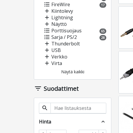
format_list_bulleted
FireWire
17
add
Kiintolevy
add
Lightning
add
Näyttö
format_list_bulleted
Porttisuojaus
65
format_list_bulleted
Sarja / PS/2
28
add
Thunderbolt
add
USB
add
Verkko
add
Virta
Näytä kaikki
filter_list
Suodattimet
search
Hinta
expand_less