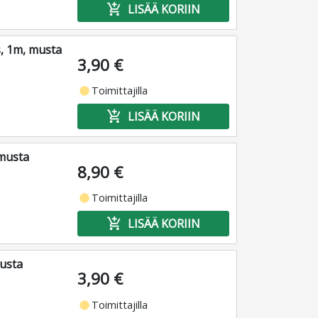
add_shopping_cart
LISÄÄ KORIIN
, 1m, musta
3,90 €
fiber_manual_record
Toimittajilla
add_shopping_cart
LISÄÄ KORIIN
 musta
8,90 €
fiber_manual_record
Toimittajilla
add_shopping_cart
LISÄÄ KORIIN
usta
3,90 €
fiber_manual_record
Toimittajilla