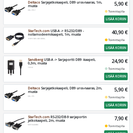
Deltaco
Sarjajatkokaapeli, DB9 uros-naaras, 1m,
5,90 €
musta
DEL-37S-1
fiber_manual_record
Toimittajilla
LISÄÄ KORIIN
StarTech.com
USB-A -> RS-232/DB9 -
40,90 €
nollamodeemikaapeli, 1m, musta
1P3FFCNB-USB-SERIAL
fiber_manual_record
Toimittajilla
LISÄÄ KORIIN
Sandberg
USB-A -> Sarjaportti DB9 -kaapeli,
24,90 €
0,3m, musta
133-08
fiber_manual_record
Toimittajilla
LISÄÄ KORIIN
Deltaco
Sarjajatkokaapeli, DB9 uros-naaras, 2m,
5,90 €
musta
DEL-37S
fiber_manual_record
Toimittajilla
LISÄÄ KORIIN
StarTech.com
RS-232/DB-9 sarjaportin
7,90 €
jatkokaapeli, 2m, musta
MXT1002MBK
fiber_manual_record
Toimittajilla