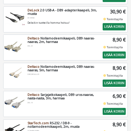
DeLock
2.0 USB-A - DB9 -adapterikaapeli, 3m,
30,90 €
musta
DE-65962
fiber_manual_record
Toimittajilla
Delockin tuotteilla homma hoituu!
LISÄÄ KORIIN
Deltaco
Nollamodeemikaapeli, DB9 naaras-
8,90 €
naaras, 2m, harmaa
DEL-25
fiber_manual_record
Toimittajilla
LISÄÄ KORIIN
Deltaco
Nollamodeemikaapeli, DB9 naaras-
8,90 €
naaras, 5m, harmaa
D9FD9FNULL05
fiber_manual_record
Toimittajilla
LISÄÄ KORIIN
Deltaco
Sarjajatkokaapeli, DB9 uros-naaras,
6,90 €
nasta-nasta, 3m, harmaa
DEL-38
fiber_manual_record
Toimittajilla
LISÄÄ KORIIN
StarTech.com
RS-232 / DB-9 -
8,90 €
nollamodeemikaapeli, 2m, musta
SCNM9FF2MBK