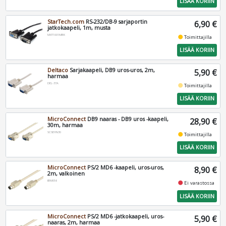
LISÄÄ KORIIN
StarTech.com
RS-232/DB-9 sarjaportin
6,90 €
jatkokaapeli, 1m, musta
MXT1001MBK
fiber_manual_record
Toimittajilla
LISÄÄ KORIIN
Deltaco
Sarjakaapeli, DB9 uros-uros, 2m,
5,90 €
harmaa
DEL-37A
fiber_manual_record
Toimittajilla
LISÄÄ KORIIN
MicroConnect
DB9 naaras - DB9 uros -kaapeli,
28,90 €
30m, harmaa
SCSEHN30
fiber_manual_record
Toimittajilla
LISÄÄ KORIIN
MicroConnect
PS/2 MD6 -kaapeli, uros-uros,
8,90 €
2m, valkoinen
IBM056
fiber_manual_record
Ei varastossa
LISÄÄ KORIIN
MicroConnect
PS/2 MD6 -jatkokaapeli, uros-
5,90 €
naaras, 2m, harmaa