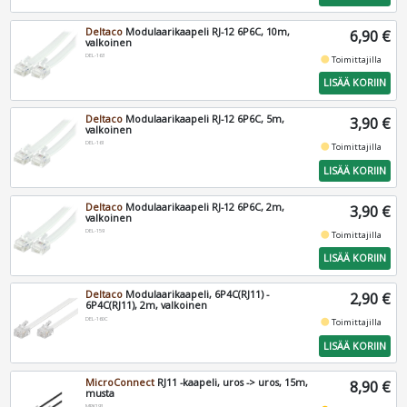
Deltaco
Modulaarikaapeli RJ-12 6P6C, 10m,
6,90 €
valkoinen
DEL-163
fiber_manual_record
Toimittajilla
LISÄÄ KORIIN
Deltaco
Modulaarikaapeli RJ-12 6P6C, 5m,
3,90 €
valkoinen
DEL-161
fiber_manual_record
Toimittajilla
LISÄÄ KORIIN
Deltaco
Modulaarikaapeli RJ-12 6P6C, 2m,
3,90 €
valkoinen
DEL-159
fiber_manual_record
Toimittajilla
LISÄÄ KORIIN
Deltaco
Modulaarikaapeli, 6P4C(RJ11) -
2,90 €
6P4C(RJ11), 2m, valkoinen
DEL-160C
fiber_manual_record
Toimittajilla
LISÄÄ KORIIN
MicroConnect
RJ11 -kaapeli, uros -> uros, 15m,
8,90 €
musta
MPK191