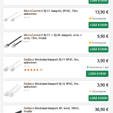
LISÄÄ KORIIN
MicroConnect
RJ-11 -kaapeli, 6P/4C, 15m,
13,90 €
valkoinen
MPK191W
fiber_manual_record
Toimittajilla
LISÄÄ KORIIN
MicroConnect
RJ-11 -> RJ-45 -kaapeli, uros ->
9,90 €
uros, 15m, musta
MPK463S
fiber_manual_record
Toimittajilla
LISÄÄ KORIIN
Deltaco
Modulaarikaapeli RJ-11 6P4C, 5m,
3,90 €
valkoinen
DEL-161F
fiber_manual_record
Varastossa 1 kpl
star
star
star
star
star
(1)
LISÄÄ KORIIN
Deltaco
Modulaarikaapeli RJ-12 6P6C, 3m,
3,90 €
valkoinen
DEL-160
fiber_manual_record
Toimittajilla
LISÄÄ KORIIN
Deltaco
Modulaarikaapeli 6P, kerä, 100m,
36,90 €
musta