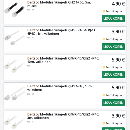
Deltaco
Modulaarikaapeli RJ-12 6P6C, 5m,
4,90 €
musta
DEL-161B
fiber_manual_record
Toimittajilla
LISÄÄ KORIIN
Deltaco
Modulaarikaapeli RJ-45 8P4C -> RJ-11
3,90 €
6P4C , 1m, valkoinen
DEL-1701
fiber_manual_record
Toimittajilla
LISÄÄ KORIIN
Deltaco
Modulaarikaapeli RJ-9/RJ-10/RJ-22 4P4C,
5,90 €
10m, valkoinen
DEL-158
fiber_manual_record
Toimittajilla
LISÄÄ KORIIN
Deltaco
Modulaarikaapeli RJ-11 6P4C, 10m,
5,90 €
valkoinen
DEL-163F
fiber_manual_record
Toimittajilla
LISÄÄ KORIIN
Deltaco
Modulaarikaapeli RJ-9/RJ-10/RJ-22 4P4C,
3,90 €
3m, valkoinen
DEL-155
fiber_manual_record
Toimittajilla