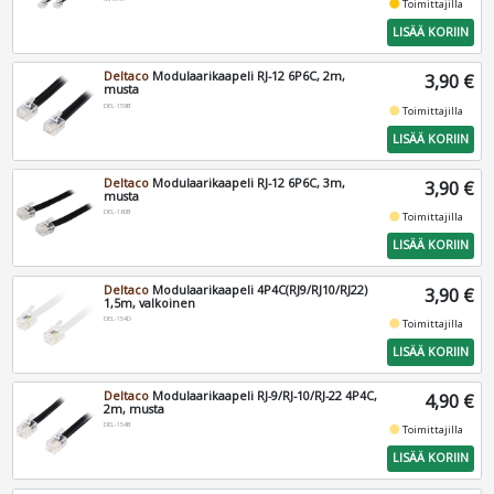
fiber_manual_record
Toimittajilla
LISÄÄ KORIIN
Deltaco
Modulaarikaapeli RJ-12 6P6C, 2m,
3,90 €
musta
DEL-159B
fiber_manual_record
Toimittajilla
LISÄÄ KORIIN
Deltaco
Modulaarikaapeli RJ-12 6P6C, 3m,
3,90 €
musta
DEL-160B
fiber_manual_record
Toimittajilla
LISÄÄ KORIIN
Deltaco
Modulaarikaapeli 4P4C(RJ9/RJ10/RJ22)
3,90 €
1,5m, valkoinen
DEL-154D
fiber_manual_record
Toimittajilla
LISÄÄ KORIIN
Deltaco
Modulaarikaapeli RJ-9/RJ-10/RJ-22 4P4C,
4,90 €
2m, musta
DEL-154B
fiber_manual_record
Toimittajilla
LISÄÄ KORIIN