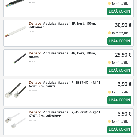
MD-15S
fiber_manual_record
Toimittajilla
LISÄÄ KORIIN
Deltaco
Modulaarikaapeli 4P, kerä, 100m,
30,90 €
valkoinen
MD-14
fiber_manual_record
Toimittajilla
LISÄÄ KORIIN
Deltaco
Modulaarikaapeli 4P, kerä, 100m,
29,90 €
musta
MD-14S
fiber_manual_record
Toimittajilla
LISÄÄ KORIIN
Deltaco
Modulaarikaapeli RJ-45 8P4C -> RJ-11
3,90 €
6P4C, 3m, musta
DEL-1703S
fiber_manual_record
Toimittajilla
LISÄÄ KORIIN
Deltaco
Modulaarikaapeli RJ-45 8P4C -> RJ-11
3,90 €
6P4C, 2m, valkoinen
DEL-1702
fiber_manual_record
Toimittajilla
LISÄÄ KORIIN