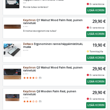
PR47
fiber_manual_record
Ei varastossa
Muista tukea ranteitasi!
LISÄÄ KORIIN
Keychron
Q1 Walnut Wood Palm Rest, puinen
29,90 €
rannetuki
KC-PR11
fiber_manual_record
Ei varastossa
Erinomaista ergonomista tukea!
LISÄÄ KORIIN
Deltaco
Ergonominen ranne/näppäimistötuki,
19,90 €
musta
KA-0100
fiber_manual_record
Toimittajilla
LISÄÄ KORIIN
Keychron
Q3 Walnut Wood Palm Rest, puinen
29,90 €
rannetuki
KC-PR18
fiber_manual_record
Ei varastossa
star
star
star
star
star_border
(1)
LISÄÄ KORIIN
Keychron
Q6 Wooden Palm Rest, puinen
29,90 €
rannetuki
KC-PR22
fiber_manual_record
Ei varastossa
star
star
star
star_border
star_border
(1)
LISÄÄ KORIIN