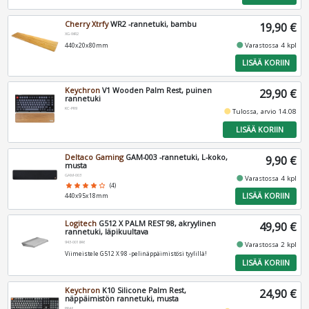
Cherry Xtrfy
WR2 -rannetuki, bambu
19,90 €
XG-WR2
fiber_manual_record
Varastossa 4 kpl
440x20x80mm
LISÄÄ KORIIN
Keychron
V1 Wooden Palm Rest, puinen
29,90 €
rannetuki
KC-PR9
fiber_manual_record
Tulossa, arvio 14.08
LISÄÄ KORIIN
Deltaco Gaming
GAM-003 -rannetuki, L-koko,
9,90 €
musta
GAM-003
fiber_manual_record
Varastossa 4 kpl
star
star
star
star
star_border
(4)
LISÄÄ KORIIN
440x95x18mm
Logitech
G512 X PALM REST 98, akryylinen
49,90 €
rannetuki, läpikuultava
943-001846
fiber_manual_record
Varastossa 2 kpl
Viimeistele G512 X 98 -pelinäppäimistösi tyylillä!
LISÄÄ KORIIN
Keychron
K10 Silicone Palm Rest,
24,90 €
näppäimistön rannetuki, musta
PR48