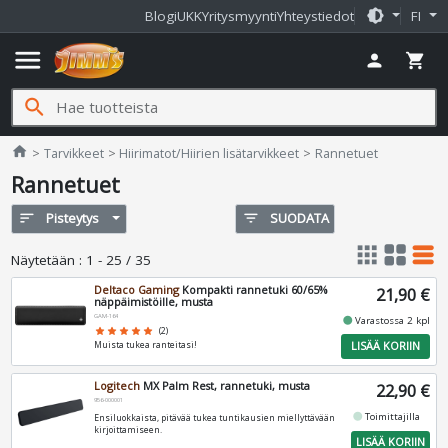
brightness_medium
Blogi
UKK
Yritysmyynti
Yhteystiedot
FI
menu
person
shopping_cart
search
Jimms.fi
home
Tarvikkeet
Hiirimatot/Hiirien lisätarvikkeet
Rannetuet
Rannetuet
sort
Pisteytys
filter_list
SUODATA
apps
grid_view
table_rows
Näytetään
:
1 - 25 / 35
Deltaco Gaming
Kompakti rannetuki 60/65%
21,90 €
näppäimistöille, musta
GAM-164
fiber_manual_record
Varastossa 2 kpl
star
star
star
star
star
(2)
LISÄÄ KORIIN
Muista tukea ranteitasi!
Logitech
MX Palm Rest, rannetuki, musta
22,90 €
956-000001
fiber_manual_record
Toimittajilla
Ensiluokkaista, pitävää tukea tuntikausien miellyttävään
kirjoittamiseen.
LISÄÄ KORIIN