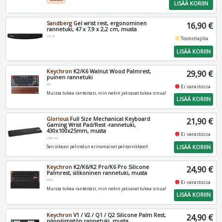
LISÄÄ KORIIN
Sandberg
Gel wrist rest, ergonominen
16,90 €
rannetuki, 47 x 7,9 x 2,2 cm, musta
520-25
fiber_manual_record
Toimittajilla
LISÄÄ KORIIN
Keychron
K2/K6 Walnut Wood Palmrest,
29,90 €
puinen rannetuki
PR1
fiber_manual_record
Ei varastossa
Muista tukea ranteitasi, niin nekin jaksavat tukea sinua!
LISÄÄ KORIIN
Glorious
Full Size Mechanical Keyboard
21,90 €
Gaming Wrist Pad/Rest -rannetuki,
430x100x25mm, musta
fiber_manual_record
Ei varastossa
GWR-100
LISÄÄ KORIIN
Sen oikean pelirodun erinomaiset pelitarvikkeet!
Keychron
K2/K6/K2 Pro/K6 Pro Silicone
24,90 €
Palmrest, silikoninen rannetuki, musta
PR43
fiber_manual_record
Ei varastossa
Muista tukea ranteitasi, niin nekin jaksavat tukea sinua!
LISÄÄ KORIIN
Keychron
V1 / V2 / Q1 / Q2 Silicone Palm Rest,
24,90 €
näppäimistön rannetuki, musta