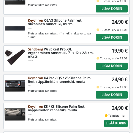
fiber_manual_record
Tulossa, arvio 12.08
Muista tukea ranteitasi!
LISÄÄ KORIIN
Keychron
Q3/V3 Silicone Palmrest,
24,90 €
silikoninen rannetuki, musta
PR50
fiber_manual_record
Tulossa, arvio 12.08
Muista tukea ranteitasi, niin nekin jaksavat tukea
LISÄÄ KORIIN
sinua!
Sandberg
Wrist Rest Pro XXL
19,90 €
ergonominen rannetuki, 71 x 12 x 2,3 cm,
musta
fiber_manual_record
Tulossa, arvio 13.08
520-36
LISÄÄ KORIIN
Keychron
K4 Pro / Q5 / V5 Silicone Palm
24,90 €
Rest, näppäimistön rannetuki, musta
PR51
fiber_manual_record
Tulossa, arvio 12.08
Muista tukea ranteitasi!
LISÄÄ KORIIN
Keychron
K8 / K8 Silicone Palm Rest,
24,90 €
näppäimistön rannetuki, musta
PR45
fiber_manual_record
Toimittajilla
Muista tukea ranteitasi!
LISÄÄ KORIIN