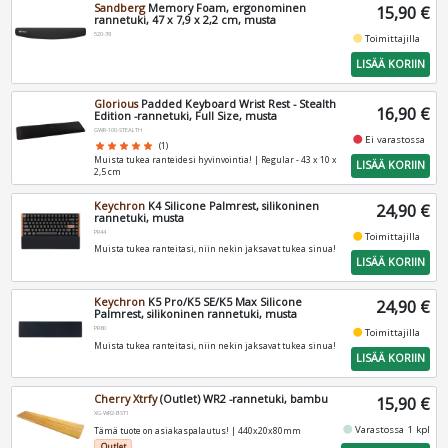
Sandberg
Memory Foam, ergonominen
15,90 €
rannetuki, 47 x 7,9 x 2,2 cm, musta
520-39
fiber_manual_record
Toimittajilla
LISÄÄ KORIIN
Glorious
Padded Keyboard Wrist Rest - Stealth
16,90 €
Edition -rannetuki, Full Size, musta
GWR-100-STEALTH
fiber_manual_record
Ei varastossa
star
star
star
star
star
(1)
Muista tukea ranteidesi hyvinvointia! | Regular - 43 x 10 x
LISÄÄ KORIIN
2,5 cm
Keychron
K4 Silicone Palmrest, silikoninen
24,90 €
rannetuki, musta
PR44
fiber_manual_record
Toimittajilla
Muista tukea ranteitasi, niin nekin jaksavat tukea sinua!
LISÄÄ KORIIN
Keychron
K5 Pro/K5 SE/K5 Max Silicone
24,90 €
Palmrest, silikoninen rannetuki, musta
PR60
fiber_manual_record
Toimittajilla
Muista tukea ranteitasi, niin nekin jaksavat tukea sinua!
LISÄÄ KORIIN
Cherry Xtrfy
(Outlet) WR2 -rannetuki, bambu
15,90 €
XG-WR2-BST1
fiber_manual_record
Varastossa 1 kpl
Tämä tuote on asiakaspalautus! | 440x20x80mm
Outlet