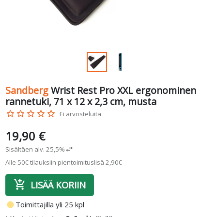
Sandberg
Wrist Rest Pro XXL ergonominen
rannetuki, 71 x 12 x 2,3 cm, musta
star_border
star_border
star_border
star_border
star_border
Ei arvosteluita
19,90 €
Sisältäen alv. 25,5%
swap_horiz
Alle 50€ tilauksiin pientoimituslisä 2,90€
add_shopping_cart
LISÄÄ KORIIN
fiber_manual_record
Toimittajilla yli 25 kpl