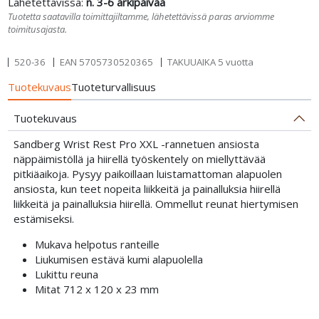
Lähetettävissä:
n. 3-6 arkipäivää
Tuotetta saatavilla toimittajiltamme, lähetettävissä paras arviomme
toimitusajasta.
520-36
EAN
5705730520365
TAKUUAIKA 5 vuotta
Tuotekuvaus
Tuoteturvallisuus
Tuotekuvaus
Sandberg Wrist Rest Pro XXL -rannetuen ansiosta
näppäimistöllä ja hiirellä työskentely on miellyttävää
pitkiäaikoja. Pysyy paikoillaan luistamattoman alapuolen
ansiosta, kun teet nopeita liikkeitä ja painalluksia hiirellä
liikkeitä ja painalluksia hiirellä. Ommellut reunat hiertymisen
estämiseksi.
Mukava helpotus ranteille
Liukumisen estävä kumi alapuolella
Lukittu reuna
Mitat 712 x 120 x 23 mm