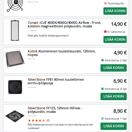
NA-FG1-6-SX2
fiber_manual_record
Toimittajilla
LISÄÄ KORIIN
Corsair
iCUE 4000X/4000D/4000D Airflow - Front,
14,90 €
kotelon magneettinen pölysuodin, musta
CC-8900448
fiber_manual_record
Ei varastossa
Pidä pöly loitolla kokoonpanostasi!
LISÄÄ KORIIN
Kolink
Alumiininen tuuletinsuodin, 120mm,
4,90 €
hopea
FFM-120-S
fiber_manual_record
Varastossa 2 kpl
LISÄÄ KORIIN
SilverStone
FF81 80mm tuulettimen
6,90 €
sormi-/pölysuoja
SST-FF81B
fiber_manual_record
Varastossa 4 kpl
LISÄÄ KORIIN
SilverStone
FF125, 120mm HiFlow -
8,90 €
pölysuodin, musta
SST-FF125B
fiber_manual_record
Varastossa 1 kpl
star
star
star
star
star_half
(2)
Pöly kokoonpanossasi nyt vaan ei yksinkertaisesti ole
LISÄÄ KORIIN
suotavaa!