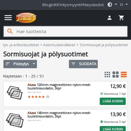
brightness_medium
Blogi
UKK
Yritysmyynti
Yhteystiedot
FI
menu
person
shopping_cart
search
fi
ytys- ja erikoistuotteet
Asennustarvikkeet
Sormisuojat ja pölysuotimet
Sormisuojat ja pölysuotimet
sort
Pisteytys
filter_list
SUODATA
apps
grid_view
table_rows
Näytetään
:
1 - 25 / 51
Akasa
120mm magneettinen nylon-mesh
12,90 €
tuuletinsuodatin, 3kpl
GRM12-M01-BKT3
fiber_manual_record
Varastossa 1 kpl
star
star
star
star
star
(1)
LISÄÄ KORIIN
Akasa
140mm magneettinen nylon-mesh
13,90 €
tuuletinsuodatin, 3kpl
GRM14-M01-BKT3
fiber_manual_record
Varastossa 3 kpl
LISÄÄ KORIIN