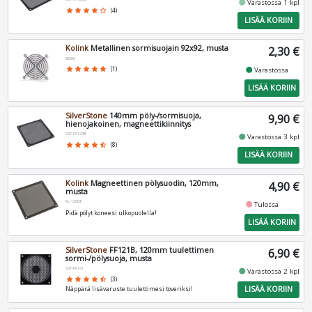
fiber_manual_record
Varastossa 1 kpl
star
star
star
star
star_border
(4)
LISÄÄ KORIIN
Kolink
Metallinen sormisuojain 92x92, musta
2,30 €
92SM
fiber_manual_record
star
star
star
star
star
(1)
Varastossa
LISÄÄ KORIIN
SilverStone
140mm pöly-/sormisuoja,
9,90 €
hienojakoinen, magneettikiinnitys
SST-FF143B
fiber_manual_record
Varastossa 3 kpl
star
star
star
star
star_half
(8)
LISÄÄ KORIIN
Kolink
Magneettinen pölysuodin, 120mm,
4,90 €
musta
KL-120DF
fiber_manual_record
Tulossa
Pidä pölyt koneesi ulkopuolella!
LISÄÄ KORIIN
SilverStone
FF121B, 120mm tuulettimen
6,90 €
sormi-/pölysuoja, musta
SST-FF121
fiber_manual_record
Varastossa 2 kpl
star
star
star
star
star_half
(3)
LISÄÄ KORIIN
Näppärä lisävaruste tuulettimesi toveriksi!