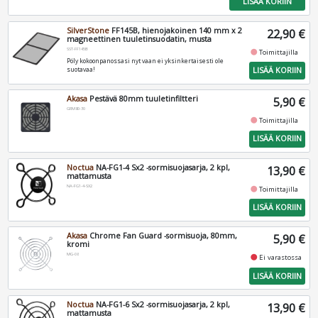
LISÄÄ KORIIN
SilverStone
FF145B, hienojakoinen 140 mm x 2
22,90 €
magneettinen tuuletinsuodatin, musta
SST-FF145B
fiber_manual_record
Toimittajilla
Pöly kokoonpanossasi nyt vaan ei yksinkertaisesti ole
LISÄÄ KORIIN
suotavaa!
Akasa
Pestävä 80mm tuuletinfiltteri
5,90 €
GRM80-30
fiber_manual_record
Toimittajilla
LISÄÄ KORIIN
Noctua
NA-FG1-4 Sx2 -sormisuojasarja, 2 kpl,
13,90 €
mattamusta
NA-FG1-4-SX2
fiber_manual_record
Toimittajilla
LISÄÄ KORIIN
Akasa
Chrome Fan Guard -sormisuoja, 80mm,
5,90 €
kromi
MG-08
fiber_manual_record
Ei varastossa
LISÄÄ KORIIN
Noctua
NA-FG1-6 Sx2 -sormisuojasarja, 2 kpl,
13,90 €
mattamusta