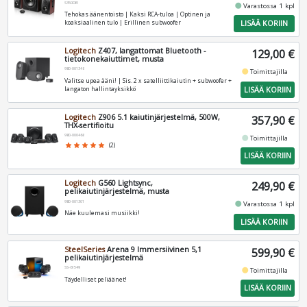
S350DB
fiber_manual_record
Varastossa 1 kpl
Tehokas äänentoisto | Kaksi RCA‑tuloa | Optinen ja
LISÄÄ KORIIN
koaksiaalinen tulo | Erillinen subwoofer
Logitech
Z407, langattomat Bluetooth -
129,00 €
tietokonekaiuttimet, musta
980-001348
fiber_manual_record
Toimittajilla
Valitse upea ääni! | Sis. 2 x satelliittikaiutin + subwoofer +
LISÄÄ KORIIN
langaton hallintayksikkö
Logitech
Z906 5.1 kaiutinjärjestelmä, 500W,
357,90 €
THX-sertifioitu
980-000468
fiber_manual_record
Toimittajilla
star
star
star
star
star
(2)
LISÄÄ KORIIN
Logitech
G560 Lightsync,
249,90 €
pelikaiutinjärjestelmä, musta
980-001301
fiber_manual_record
Varastossa 1 kpl
Näe kuulemasi musiikki!
LISÄÄ KORIIN
SteelSeries
Arena 9 Immersiivinen 5,1
599,90 €
pelikaiutinjärjestelmä
SS-61549
fiber_manual_record
Toimittajilla
Täydelliset peliäänet!
LISÄÄ KORIIN