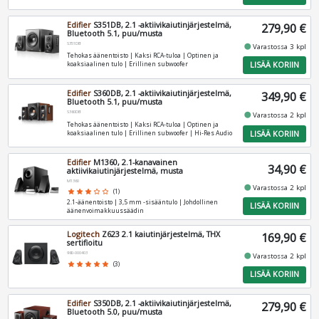
Edifier
S351DB, 2.1 -aktiivikaiutinjärjestelmä,
279,90 €
Bluetooth 5.1, puu/musta
S351DB
fiber_manual_record
Varastossa 3 kpl
Tehokas äänentoisto | Kaksi RCA‑tuloa | Optinen ja
LISÄÄ KORIIN
koaksiaalinen tulo | Erillinen subwoofer
Edifier
S360DB, 2.1 -aktiivikaiutinjärjestelmä,
349,90 €
Bluetooth 5.1, puu/musta
S360DB
fiber_manual_record
Varastossa 2 kpl
Tehokas äänentoisto | Kaksi RCA‑tuloa | Optinen ja
LISÄÄ KORIIN
koaksiaalinen tulo | Erillinen subwoofer | Hi‑Res Audio
Edifier
M1360, 2.1-kanavainen
34,90 €
aktiivikaiutinjärjestelmä, musta
M1360
fiber_manual_record
Varastossa 2 kpl
star
star
star
star_border
star_border
(1)
2.1‑äänentoisto | 3,5 mm ‑sisääntulo | Johdollinen
LISÄÄ KORIIN
äänenvoimakkuussäädin
Logitech
Z623 2.1 kaiutinjärjestelmä, THX
169,90 €
sertifioitu
980-000403
fiber_manual_record
Varastossa 2 kpl
star
star
star
star
star
(3)
LISÄÄ KORIIN
Edifier
S350DB, 2.1 -aktiivikaiutinjärjestelmä,
279,90 €
Bluetooth 5.0, puu/musta