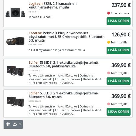
Logitech
Z625, 2.1-kanavainen
237,90 €
kaiutinjärjestelmä, musta
980-001256
fiber_manual_record
Ei varastossa
Tehokas THX-ääni!
LISÄÄ KORIIN
Creative
Pebble X Plus, 2.1-kanavaiset
126,90 €
pöytäkaiuttimet USB-C-virransyötöllä, Bluetooth
5.3, musta
fiber_manual_record
Toimittajilla
51MF0495AA000
LISÄÄ KORIIN
2.1 USB-pöytäkaiutinsarja bassokaiuttimella
Edifier
S355DB, 2.1 -aktiivikaiutinjärjestelmä,
369,90 €
Bluetooth 6.0, pähkinä/musta
S355DB-WALNUT
fiber_manual_record
Toimittajilla
Tehokas äänentoisto | Kaksi RCA‑tuloa | Optinen ja
koaksiaalinen tulo | Erillinen subwoofer | Hi‑Res Audio &
LISÄÄ KORIIN
Hi‑Res Audio Wireless | HDMI eARC
Edifier
S355DB, 2.1 -aktiivikaiutinjärjestelmä,
369,90 €
Bluetooth 6.0, musta
S355DB-BLACK
fiber_manual_record
Toimittajilla
Tehokas äänentoisto | Kaksi RCA‑tuloa | Optinen ja
koaksiaalinen tulo | Erillinen subwoofer | Hi‑Res Audio &
LISÄÄ KORIIN
Hi‑Res Audio Wireless | HDMI eARC
tag
25