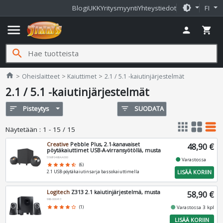
brightness_medium
Blogi
UKK
Yritysmyynti
Yhteystiedot
FI
menu
person
shopping_cart
search
Jimms.fi
home
Oheislaitteet
Kaiuttimet
2.1 / 5.1 -kaiutinjärjestelmät
2.1 / 5.1 -kaiutinjärjestelmät
sort
Pisteytys
filter_list
SUODATA
apps
grid_view
table_rows
Näytetään
:
1 - 15 / 15
Creative
Pebble Plus, 2.1-kanavaiset
48,90 €
pöytäkaiuttimet USB-A-virransyötöllä, musta
51MF0480AA000
fiber_manual_record
Varastossa
star
star
star
star
star_half
(6)
LISÄÄ KORIIN
2.1 USB-pöytäkaiutinsarja bassokaiuttimella
Logitech
Z313 2.1 kaiutinjärjestelmä, musta
58,90 €
980-000413
fiber_manual_record
star
star
star
star
star_border
(1)
Varastossa 3 kpl
LISÄÄ KORIIN