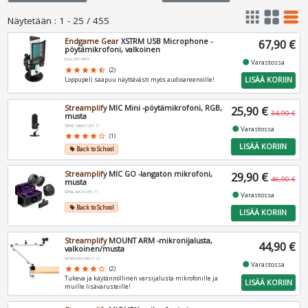
apps
grid_view
table_rows
Näytetään
:
1 - 25 / 455
Endgame Gear
XSTRM USB Microphone -
67,90 €
pöytämikrofoni, valkoinen
EGG-XST-WHT
fiber_manual_record
Varastossa
star
star
star
star
star_half
(2)
LISÄÄ KORIIN
Loppupeli saapuu näyttävästi myös audioareenoille!
Streamplify
MIC Mini -pöytämikrofoni, RGB,
25,90 €
34,90 €
musta
SPMC-MM1C327.11
fiber_manual_record
Varastossa
star
star
star
star
star_border
(1)
LISÄÄ KORIIN
Back to School
local_offer
Streamplify
MIC GO -langaton mikrofoni,
29,90 €
46,90 €
musta
SPML-MG1C051.11
fiber_manual_record
Varastossa
Back to School
local_offer
LISÄÄ KORIIN
Streamplify
MOUNT ARM -mikronijalusta,
44,90 €
valkoinen/musta
SPOM-MA1MCL1.21
fiber_manual_record
Varastossa
star
star
star
star
star_border
(2)
Tukeva ja käytännöllinen varsijalusta mikrofonille ja
LISÄÄ KORIIN
muille lisävarusteille!