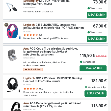
Streamplify
MIC VOX -mikrofoni, sis.
73,90 €
kiinnitysvarren, musta
SPMC-MD3D223.11
fiber_manual_record
Varastossa
Verratonta äänenkirkkautta!
LISÄÄ KORIIN
Logitech
G435 LIGHTSPEED, langattomat
67,90 €
pelikuulokkeet mikrofonilla (PC / PS5), sininen
981-001062
fiber_manual_record
Varastossa
star
star
star
star
star_border
(2)
LISÄÄ KORIIN
Pelaaminen ei koskaan lopu G435:n kanssa.
Asus
ROG Cetra True Wireless SpeedNova,
langattomat pelinappikuulokkeet
mikrofonilla, valkoinen
119,90 €
203,90 €
90YH03Y0-BTUA10
fiber_manual_record
Varastossa
Äärimmäisen synkroinoitu, äärimmäisen
mukaansa tempaava
LISÄÄ KORIIN
Back to School
local_offer
Logitech
PRO X Wireless LIGHTSPEED Gaming
181,90 €
Headset mikrofonilla, musta
981-000907
fiber_manual_record
Varastossa 4 kpl
star
star
star
star
star_border
(12)
Pelaa kuin ammattilainen Logitechin tuotteiden
LISÄÄ KORIIN
siivittämänä!
Asus
ROG Pelta, langattomat pelikuulokkeet
115,90 €
mikrofonilla (PC / PS5), musta
90YH0410-BHUA00