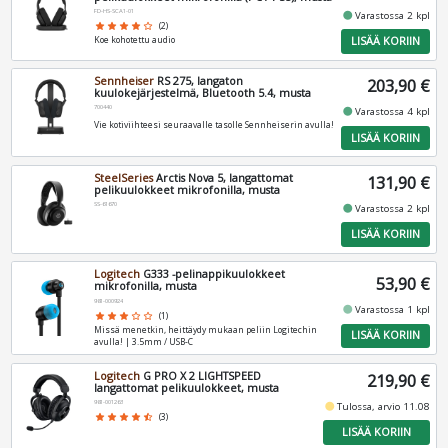
FD-HS-SCA1-01
fiber_manual_record
Varastossa 2 kpl
star
star
star
star
star_border
(2)
LISÄÄ KORIIN
Koe kohotettu audio
Sennheiser
RS 275, langaton
203,90 €
kuulokejärjestelmä, Bluetooth 5.4, musta
700440
fiber_manual_record
Varastossa 4 kpl
Vie kotiviihteesi seuraavalle tasolle Sennheiserin avulla!
LISÄÄ KORIIN
SteelSeries
Arctis Nova 5, langattomat
131,90 €
pelikuulokkeet mikrofonilla, musta
SS-61670
fiber_manual_record
Varastossa 2 kpl
LISÄÄ KORIIN
Logitech
G333 -pelinappikuulokkeet
53,90 €
mikrofonilla, musta
981-000924
fiber_manual_record
Varastossa 1 kpl
star
star
star
star_border
star_border
(1)
Missä menetkin, heittäydy mukaan peliin Logitechin
LISÄÄ KORIIN
avulla! | 3.5mm / USB-C
Logitech
G PRO X 2 LIGHTSPEED
219,90 €
langattomat pelikuulokkeet, musta
981-001263
fiber_manual_record
Tulossa, arvio 11.08
star
star
star
star
star_half
(3)
LISÄÄ KORIIN