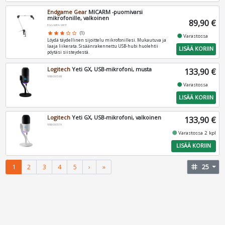
Endgame Gear
MICARM -puomivarsi
mikrofonille, valkoinen
89,90 €
EGG-MPA-WHT
star
star
star
star_border
star_border
(1)
fiber_manual_record
Varastossa
Löydä täydellinen sijoittelu mikrofonillesi. Mukautuva ja
laaja liikerata. Sisäänrakennettu USB-hubi huolehtii
LISÄÄ KORIIN
pöytäsi siisteydestä.
Logitech
Yeti GX, USB-mikrofoni, musta
133,90 €
988-000569
fiber_manual_record
Varastossa
LISÄÄ KORIIN
Logitech
Yeti GX, USB-mikrofoni, valkoinen
133,90 €
988-000576
fiber_manual_record
Varastossa 2 kpl
LISÄÄ KORIIN
1
2
3
4
5
›
»
tag
25