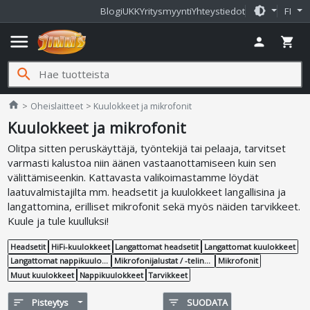
brightness_medium
Blogi
UKK
Yritysmyynti
Yhteystiedot
FI
menu
person
shopping_cart
search
Jimms.fi
home
Oheislaitteet
Kuulokkeet ja mikrofonit
Kuulokkeet ja mikrofonit
Olitpa sitten peruskäyttäjä, työntekijä tai pelaaja, tarvitset
varmasti kalustoa niin äänen vastaanottamiseen kuin sen
välittämiseenkin. Kattavasta valikoimastamme löydät
laatuvalmistajilta mm. headsetit ja kuulokkeet langallisina ja
langattomina, erilliset mikrofonit sekä myös näiden tarvikkeet.
Kuule ja tule kuulluksi!
Headsetit
HiFi-kuulokkeet
Langattomat headsetit
Langattomat kuulokkeet
Langattomat nappikuulokkeet
Mikrofonijalustat / -telineet
Mikrofonit
Muut kuulokkeet
Nappikuulokkeet
Tarvikkeet
sort
Pisteytys
filter_list
SUODATA