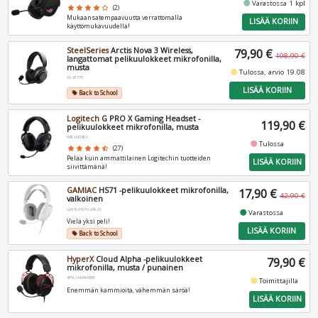
fiber_manual_record
Varastossa 1 kpl
star
star
star
star
star_border
(2)
Mukaansatempaavuutta verrattomalla
LISÄÄ KORIIN
käyttömukavuudella!
SteelSeries
Arctis Nova 3 Wireless,
79,90 €
108,90 €
langattomat pelikuulokkeet mikrofonilla,
musta
fiber_manual_record
Tulossa, arvio 19.08
SS-61775
LISÄÄ KORIIN
Back to School
local_offer
Logitech
G PRO X Gaming Headset -
119,90 €
pelikuulokkeet mikrofonilla, musta
981-000818
fiber_manual_record
Tulossa
star
star
star
star
star_half
(27)
Pelaa kuin ammattilainen Logitechin tuotteiden
LISÄÄ KORIIN
siivittämänä!
GAMIAC
HS71 -pelikuulokkeet mikrofonilla,
17,90 €
42,90 €
valkoinen
GAHS-HS7VU0R.21
fiber_manual_record
Varastossa
Vielä yksi peli!
LISÄÄ KORIIN
Back to School
local_offer
HyperX
Cloud Alpha -pelikuulokkeet
79,90 €
mikrofonilla, musta / punainen
4P5L1AM#ABB
fiber_manual_record
Toimittajilla
Enemmän kammioita, vähemmän säröä!
LISÄÄ KORIIN