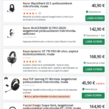
Razer
BlackShark V2 X -pelikuulokkeet
40,90 €
mikrofonilla, musta
RZ04-03240100-R3M1
fiber_manual_record
Varastossa
star
star
star
star
star_border
(1)
Monelle alustalle sopivat langalliset e-urheiluun
LISÄÄ KORIIN
tarkoitetut kuulokkeet.
Razer
BLACKSHARK V2 PRO (2023)
142,90 €
langattomat pelikuulokkeet mikrofonilla,
valkoinen
fiber_manual_record
Varastossa 1 kpl
RZ04-04530200-R3M1
LISÄÄ KORIIN
Vapauta elektronisen urheilun ääni Razerin avulla!
Beyerdynamic
DT 770 PRO 80 ohm, suljetut
studiokuulokkeet, musta
168,90 €
DT770PRO80
star
star
star
star
star_half
(3)
fiber_manual_record
Varastossa 4 kpl
Suljettu rakenne & studiokäyttö – hyvä eristys,
tasapainoinen ja selkeä ääni, soveltuu äänitykseen ja
LISÄÄ KORIIN
monitorointiin, mukavat veluuripehmusteet.
Asus
TUF Gaming H1 Wireless, langattomat
pelikuulokkeet mikrofonilla, musta
45,90 €
74,90 €
90YH0391-B3UA00
fiber_manual_record
Varastossa
Vapautta, käyttömukavuutta ja mukaansa tempaavaa
audiota!
LISÄÄ KORIIN
Asus pelitarvikkeiden kuukausitarjoukset
local_offer
Fractal Design
Scape Dark, langattomat
164,90 €
pelikuulokkeet mikrofonilla (PC / PS5), musta