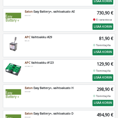
LISÄÄ KORIIN
Eaton
Easy Battery+, vaihtoakusto AE
730,90 €
EB031SP
fiber_manual_record
Ei varastossa
LISÄÄ KORIIN
APC
Vaihtoakku #29
81,90 €
RBC29
fiber_manual_record
Toimittajilla
LISÄÄ KORIIN
APC
Vaihtoakku #123
129,90 €
APCRBC123
fiber_manual_record
Toimittajilla
LISÄÄ KORIIN
Eaton
Easy Battery+, vaihtoakusto H
298,90 €
EB008SP
fiber_manual_record
Toimittajilla
LISÄÄ KORIIN
Eaton
Easy Battery+, vaihtoakusto D
494,90 €
EB004SP