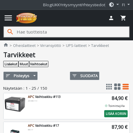
brightness_medium
Blogi
UKK
Yritysmyynti
Yhteystiedot
FI
menu
person
shopping_cart
search
Jimms.fi
home
Oheislaitteet
Virransyöttö
UPS-laitteet
Tarvikkeet
Tarvikkeet
Lisäakut
Muut
Vaihtoakut
sort
Pisteytys
filter_list
SUODATA
apps
grid_view
table_rows
Näytetään
:
1 - 25 / 150
APC
Vaihtoakku #113
84,90 €
APCRBC113
fiber_manual_record
Toimittajilla
LISÄÄ KORIIN
APC
Vaihtoakku #17
87,90 €
RBC17