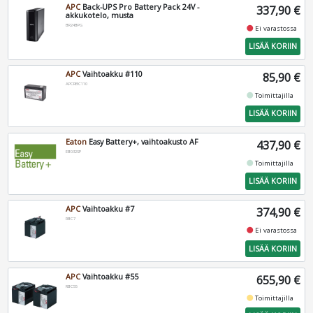
APC
Back-UPS Pro Battery Pack 24V -
337,90 €
akkukotelo, musta
BR24BPG
fiber_manual_record
Ei varastossa
LISÄÄ KORIIN
APC
Vaihtoakku #110
85,90 €
APCRBC110
fiber_manual_record
Toimittajilla
LISÄÄ KORIIN
Eaton
Easy Battery+, vaihtoakusto AF
437,90 €
EB032SP
fiber_manual_record
Toimittajilla
LISÄÄ KORIIN
APC
Vaihtoakku #7
374,90 €
RBC7
fiber_manual_record
Ei varastossa
LISÄÄ KORIIN
APC
Vaihtoakku #55
655,90 €
RBC55
fiber_manual_record
Toimittajilla