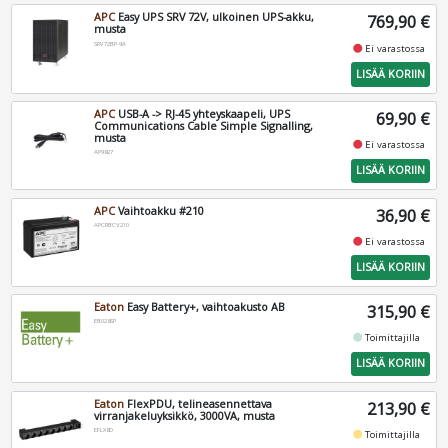
APC
Easy UPS SRV 72V, ulkoinen UPS-akku,
769,90 €
musta
SRV72BP-9A
fiber_manual_record
Ei varastossa
LISÄÄ KORIIN
APC
USB-A -> RJ-45 yhteyskaapeli, UPS
69,90 €
Communications Cable Simple Signalling,
musta
fiber_manual_record
Ei varastossa
AP9827
LISÄÄ KORIIN
APC
Vaihtoakku #210
36,90 €
APCRBCV210
fiber_manual_record
Ei varastossa
LISÄÄ KORIIN
Eaton
Easy Battery+, vaihtoakusto AB
315,90 €
EB028SP
fiber_manual_record
Toimittajilla
LISÄÄ KORIIN
Eaton
FlexPDU, telineasennettava
213,90 €
virranjakeluyksikkö, 3000VA, musta
EFLX8D
fiber_manual_record
Toimittajilla