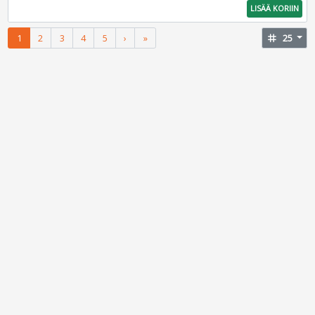
LISÄÄ KORIIN
1
2
3
4
5
›
»
tag
25