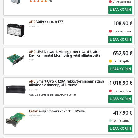
fiber_manual_record
star
star
star
star
star
(1)
Ei varastossa
LISÄÄ KORIIN
APC
Vaihtoakku #177
108,90 €
APCRBC177
fiber_manual_record
Ei varastossa
LISÄÄ KORIIN
APC
UPS Network Management Card 3 with
652,90 €
Environmental Monitoring -etähallintasovitin
AP9641
fiber_manual_record
Toimittajilla
LISÄÄ KORIIN
APC
Smart-UPS X 120V, räkki-/torniasennettava
1 018,90 €
ulkoinen akkusarja, 4U, musta
SMX120BP
fiber_manual_record
Ei varastossa
Varaudu virtakatkoihin APC:n avulla!
LISÄÄ KORIIN
Eaton
Gigabit -verkkokortti UPSille
417,90 €
NETWORK-M3
fiber_manual_record
Toimittajilla
LISÄÄ KORIIN