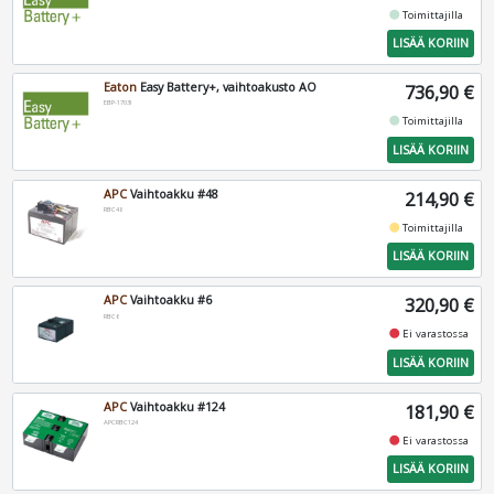
fiber_manual_record
Toimittajilla
LISÄÄ KORIIN
Eaton
Easy Battery+, vaihtoakusto AO
736,90 €
EBP-1703I
fiber_manual_record
Toimittajilla
LISÄÄ KORIIN
APC
Vaihtoakku #48
214,90 €
RBC48
fiber_manual_record
Toimittajilla
LISÄÄ KORIIN
APC
Vaihtoakku #6
320,90 €
RBC6
fiber_manual_record
Ei varastossa
LISÄÄ KORIIN
APC
Vaihtoakku #124
181,90 €
APCRBC124
fiber_manual_record
Ei varastossa
LISÄÄ KORIIN