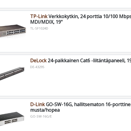
TP-Link
Verkkokytkin, 24 porttia 10/100 Mbps
MDI/MDIX, 19"
TL-SF1024D
DeLock
24-paikkainen Cat6 -liitäntäpaneeli, 1
DE-43295
D-Link
GO-SW-16G, hallitsematon 16-porttinen
musta/hopea
GO-SW-16G/E