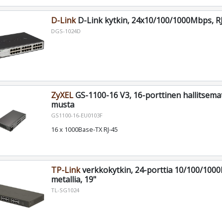
D-Link
D-Link kytkin, 24x10/100/1000Mbps, RJ
DGS-1024D
ZyXEL
GS-1100-16 V3, 16-porttinen hallitsema
musta
GS1100-16-EU0103F
16 x 1000Base-TX RJ-45
TP-Link
verkkokytkin, 24-porttia 10/100/1000
metallia, 19"
TL-SG1024