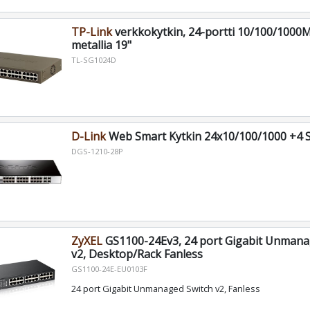
TP-Link
verkkokytkin, 24-portti 10/100/1000M
metallia 19"
TL-SG1024D
D-Link
Web Smart Kytkin 24x10/100/1000 +4 
DGS-1210-28P
ZyXEL
GS1100-24Ev3, 24 port Gigabit Unmana
v2, Desktop/Rack Fanless
GS1100-24E-EU0103F
24 port Gigabit Unmanaged Switch v2, Fanless