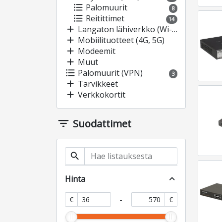
format_list_bulleted
Palomuurit
8
format_list_bulleted
Reitittimet
14
add
Langaton lähiverkko (Wi-Fi)
add
Mobiilituotteet (4G, 5G)
add
Modeemit
add
Muut
format_list_bulleted
Palomuurit (VPN)
3
add
Tarvikkeet
add
Verkkokortit
filter_list
Suodattimet
search
Hinta
expand_less
-
€
€