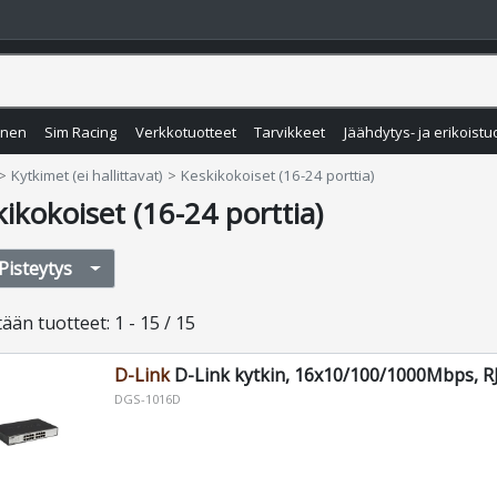
inen
Sim Racing
Verkkotuotteet
Tarvikkeet
Jäähdytys- ja erikoistu
Kytkimet (ei hallittavat)
Keskikokoiset (16-24 porttia)
ikokoiset (16-24 porttia)
Pisteytys
tään
tuotteet
:
1 - 15 / 15
D-Link
D-Link kytkin, 16x10/100/1000Mbps, RJ
DGS-1016D