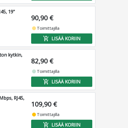
45, 19"
90,90 €
fiber_manual_record
Toimittajilla
add_shopping_cart
LISÄÄ KORIIN
ton kytkin,
82,90 €
fiber_manual_record
Toimittajilla
add_shopping_cart
LISÄÄ KORIIN
Mbps, RJ45,
109,90 €
fiber_manual_record
Toimittajilla
add_shopping_cart
LISÄÄ KORIIN