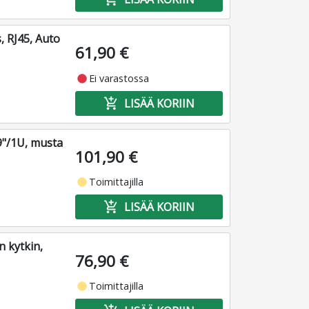
, RJ45, Auto
61,90 €
fiber_manual_record
Ei varastossa
add_shopping_cart
LISÄÄ KORIIN
9"/1U, musta
101,90 €
fiber_manual_record
Toimittajilla
add_shopping_cart
LISÄÄ KORIIN
 kytkin,
76,90 €
fiber_manual_record
Toimittajilla