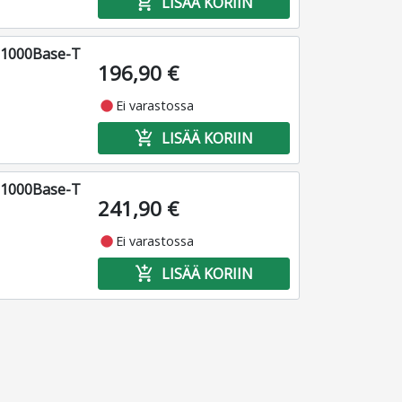
add_shopping_cart
LISÄÄ KORIIN
x 1000Base-T
196,90 €
fiber_manual_record
Ei varastossa
add_shopping_cart
LISÄÄ KORIIN
x 1000Base-T
241,90 €
fiber_manual_record
Ei varastossa
add_shopping_cart
LISÄÄ KORIIN