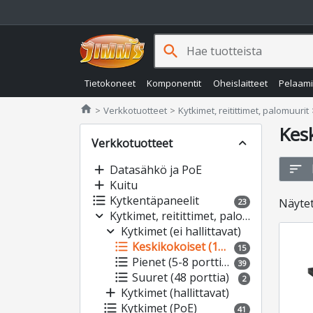
search
Tietokoneet
Komponentit
Oheislaitteet
Pelaam
Jimms.fi
home
Verkkotuotteet
Kytkimet, reitittimet, palomuurit
Kesk
Verkkotuotteet
expand_less
sort
add
Datasähkö ja PoE
add
Kuitu
format_list_bulleted
Kytkentäpaneelit
Näyte
23
expand_more
Kytkimet, reitittimet, palomuurit
expand_more
Kytkimet (ei hallittavat)
format_list_bulleted
Keskikokoiset (16-24 porttia)
15
format_list_bulleted
Pienet (5-8 porttia)
39
format_list_bulleted
Suuret (48 porttia)
2
add
Kytkimet (hallittavat)
format_list_bulleted
Kytkimet (PoE)
41