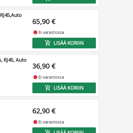
,RJ45,Auto
65,90 €
fiber_manual_record
Ei varastossa
add_shopping_cart
LISÄÄ KORIIN
, RJ45, Auto
36,90 €
fiber_manual_record
Ei varastossa
add_shopping_cart
LISÄÄ KORIIN
62,90 €
fiber_manual_record
Ei varastossa
add_shopping_cart
LISÄÄ KORIIN