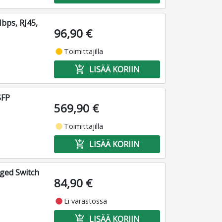
bps, RJ45,
96,90 €
fiber_manual_record
Toimittajilla
add_shopping_cart
LISÄÄ KORIIN
SFP
569,90 €
fiber_manual_record
Toimittajilla
add_shopping_cart
LISÄÄ KORIIN
ged Switch
84,90 €
fiber_manual_record
Ei varastossa
add_shopping_cart
LISÄÄ KORIIN