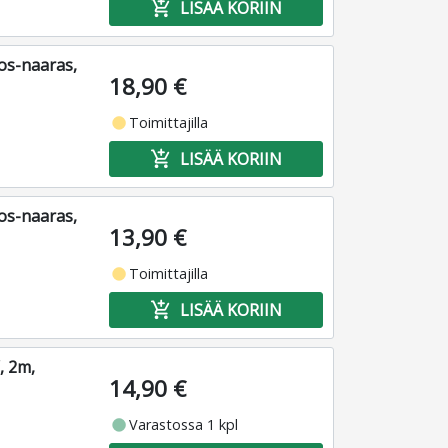
add_shopping_cart
LISÄÄ KORIIN
ros-naaras,
18,90 €
fiber_manual_record
Toimittajilla
add_shopping_cart
LISÄÄ KORIIN
ros-naaras,
13,90 €
fiber_manual_record
Toimittajilla
add_shopping_cart
LISÄÄ KORIIN
, 2m,
14,90 €
fiber_manual_record
Varastossa 1 kpl