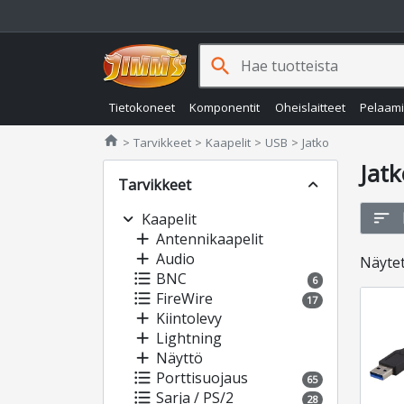
search
Tietokoneet
Komponentit
Oheislaitteet
Pelaam
Jimms.fi
home
Tarvikkeet
Kaapelit
USB
Jatko
Jatk
Tarvikkeet
expand_less
sort
expand_more
Kaapelit
add
Antennikaapelit
add
Audio
Näyte
format_list_bulleted
BNC
6
format_list_bulleted
FireWire
17
add
Kiintolevy
add
Lightning
add
Näyttö
format_list_bulleted
Porttisuojaus
65
format_list_bulleted
Sarja / PS/2
28