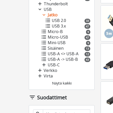
add
Thunderbolt
expand_more
USB
expand_more
Jatko
format_list_bulleted
USB 2.0
33
format_list_bulleted
USB 3.x
47
format_list_bulleted
Micro-B
9
format_list_bulleted
Micro-USB
47
format_list_bulleted
Mini-USB
9
format_list_bulleted
Sisäinen
13
format_list_bulleted
USB-A <> USB-A
12
format_list_bulleted
USB-A -> USB-B
43
add
USB-C
add
Verkko
add
Virta
Näytä kaikki
filter_list
Suodattimet