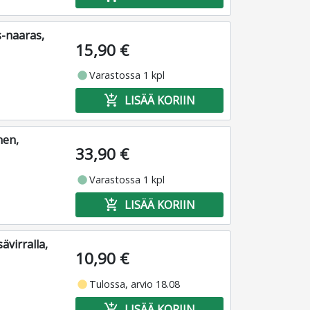
s-naaras,
15,90 €
fiber_manual_record
Varastossa 1 kpl
add_shopping_cart
LISÄÄ KORIIN
nen,
33,90 €
fiber_manual_record
Varastossa 1 kpl
add_shopping_cart
LISÄÄ KORIIN
ävirralla,
10,90 €
fiber_manual_record
Tulossa, arvio 18.08
add_shopping_cart
LISÄÄ KORIIN