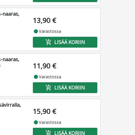
s-naaras,
13,90 €
fiber_manual_record
Varastossa
add_shopping_cart
LISÄÄ KORIIN
s-naaras,
11,90 €
a
fiber_manual_record
Varastossa
add_shopping_cart
LISÄÄ KORIIN
ävirralla,
15,90 €
fiber_manual_record
Varastossa
add_shopping_cart
LISÄÄ KORIIN