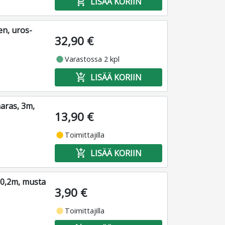
add_shopping_cart
LISÄÄ KORIIN
en, uros-
32,90 €
fiber_manual_record
Varastossa 2 kpl
add_shopping_cart
LISÄÄ KORIIN
aras, 3m,
13,90 €
fiber_manual_record
Toimittajilla
add_shopping_cart
LISÄÄ KORIIN
 0,2m, musta
3,90 €
fiber_manual_record
Toimittajilla