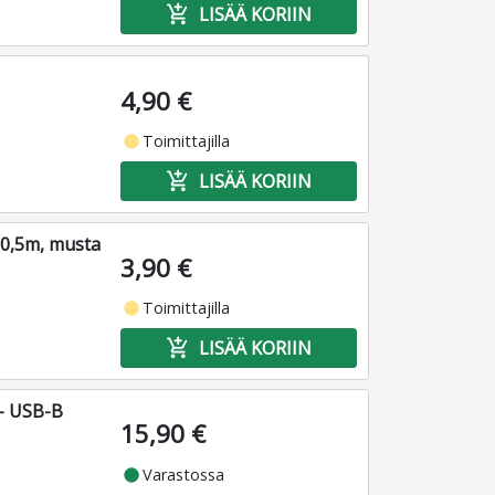
add_shopping_cart
LISÄÄ KORIIN
4,90 €
fiber_manual_record
Toimittajilla
add_shopping_cart
LISÄÄ KORIIN
 0,5m, musta
3,90 €
fiber_manual_record
Toimittajilla
add_shopping_cart
LISÄÄ KORIIN
 - USB-B
15,90 €
fiber_manual_record
Varastossa