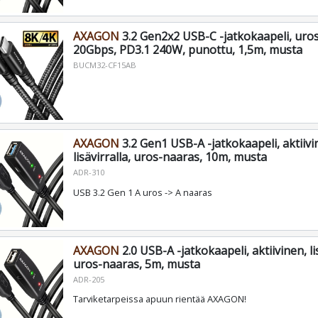
AXAGON
3.2 Gen2x2 USB-C -jatkokaapeli, uro
20Gbps, PD3.1 240W, punottu, 1,5m, musta
BUCM32-CF15AB
AXAGON
3.2 Gen1 USB-A -jatkokaapeli, aktiivi
lisävirralla, uros-naaras, 10m, musta
ADR-310
USB 3.2 Gen 1 A uros -> A naaras
AXAGON
2.0 USB-A -jatkokaapeli, aktiivinen, lis
uros-naaras, 5m, musta
ADR-205
Tarviketarpeissa apuun rientää AXAGON!