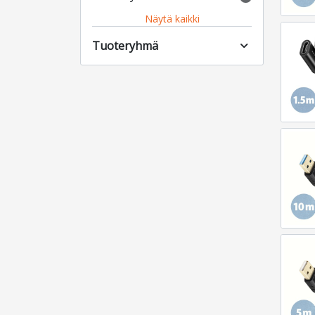
Näytä kaikki
Tuoteryhmä
expand_more