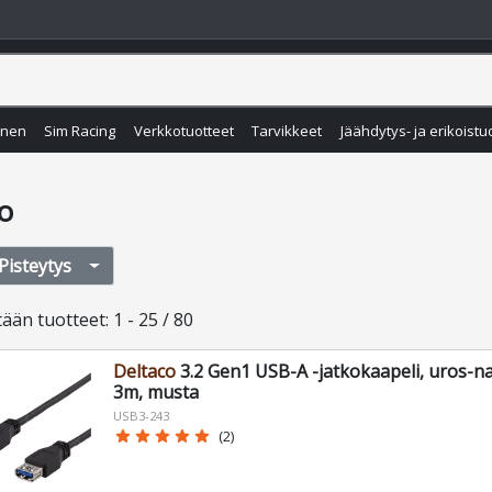
inen
Sim Racing
Verkkotuotteet
Tarvikkeet
Jäähdytys- ja erikoistu
o
Pisteytys
tään
tuotteet
:
1 - 25 / 80
Deltaco
3.2 Gen1 USB-A -jatkokaapeli, uros-n
3m, musta
USB3-243
star
star
star
star
star
(2)