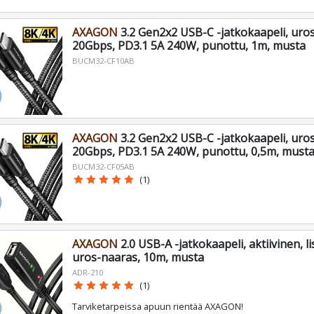
AXAGON
3.2 Gen2x2 USB-C -jatkokaapeli, uro
20Gbps, PD3.1 5A 240W, punottu, 1m, musta
BUCM32-CF10AB
AXAGON
3.2 Gen2x2 USB-C -jatkokaapeli, uro
20Gbps, PD3.1 5A 240W, punottu, 0,5m, must
BUCM32-CF05AB
star
star
star
star
star
(1)
AXAGON
2.0 USB-A -jatkokaapeli, aktiivinen, lis
uros-naaras, 10m, musta
ADR-210
star
star
star
star
star
(1)
Tarviketarpeissa apuun rientää AXAGON!