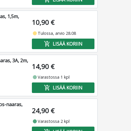
as, 1,5m,
10,90 €
fiber_manual_record
Tulossa, arvio 28.08
add_shopping_cart
LISÄÄ KORIIN
aras, 3A, 2m,
14,90 €
fiber_manual_record
Varastossa 1 kpl
add_shopping_cart
LISÄÄ KORIIN
ros-naaras,
24,90 €
fiber_manual_record
Varastossa 2 kpl