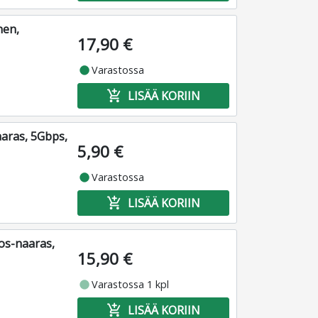
nen,
17,90 €
fiber_manual_record
Varastossa
add_shopping_cart
LISÄÄ KORIIN
aaras, 5Gbps,
5,90 €
fiber_manual_record
Varastossa
add_shopping_cart
LISÄÄ KORIIN
ros-naaras,
15,90 €
fiber_manual_record
Varastossa 1 kpl
add_shopping_cart
LISÄÄ KORIIN