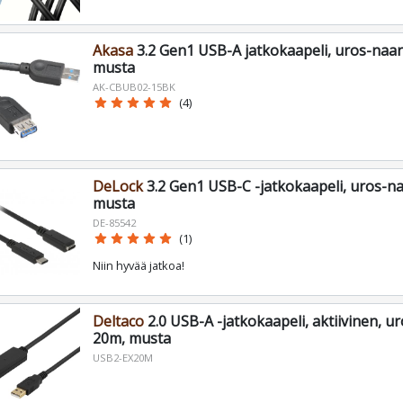
Akasa
3.2 Gen1 USB-A jatkokaapeli, uros-naar
musta
AK-CBUB02-15BK
star
star
star
star
star
(4)
DeLock
3.2 Gen1 USB-C -jatkokaapeli, uros-na
musta
DE-85542
star
star
star
star
star
(1)
Niin hyvää jatkoa!
Deltaco
2.0 USB-A -jatkokaapeli, aktiivinen, u
20m, musta
USB2-EX20M