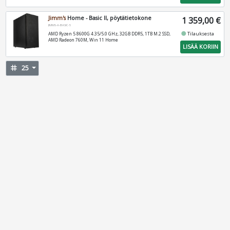
Jimm's
Home - Basic II, pöytätietokone
1 359,00 €
JIMMS-A-BASIC-5
fiber_manual_record
Tilauksesta
AMD Ryzen 5 8600G 4.35/5.0 GHz, 32GB DDR5, 1TB M.2 SSD,
AMD Radeon 760M, Win 11 Home
LISÄÄ KORIIN
tag
25