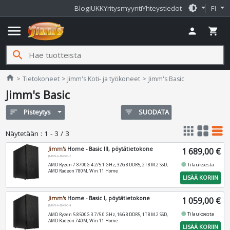
brightness_medium
Blogi
UKK
Yritysmyynti
Yhteystiedot
FI
menu
person
shopping_cart
search
Jimms.fi
home
Tietokoneet
Jimm's Koti- ja työkoneet
Jimm's Basic
Jimm's Basic
sort
Pisteytys
filter_list
SUODATA
apps
grid_view
table_rows
Näytetään
:
1 - 3 / 3
Jimm's
Home - Basic III, pöytätietokone
1 689,00 €
JIMMS-A-BASIC-6
fiber_manual_record
Tilauksesta
AMD Ryzen 7 8700G 4.2/5.1 GHz, 32GB DDR5, 2TB M.2 SSD,
AMD Radeon 780M, Win 11 Home
LISÄÄ KORIIN
Jimm's
Home - Basic I, pöytätietokone
1 059,00 €
JIMMS-A-BASIC-4
fiber_manual_record
Tilauksesta
AMD Ryzen 5 8500G 3.7/5.0 GHz, 16GB DDR5, 1TB M.2 SSD,
AMD Radeon 740M, Win 11 Home
LISÄÄ KORIIN