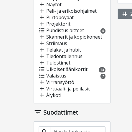
add
Näytöt
add
Peli- ja erikoisohjaimet
tag
add
Piirtopöydät
add
Projektorit
format_list_bulleted
Puhdistuslaitteet
4
add
Skannerit ja kopiokoneet
add
Striimaus
add
Telakat ja hubit
add
Tiedontallennus
add
Tulostimet
format_list_bulleted
Ulkoiset äänikortit
13
format_list_bulleted
Valaistus
7
add
Virransyöttö
add
Virtuaali- ja pelilasit
add
Älykoti
filter_list
Suodattimet
search