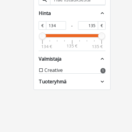
Hinta
expand_less
-
€
€
135 €
134 €
135 €
Valmistaja
expand_less
Creative
check_box_outline_blank
1
Tuoteryhmä
expand_more