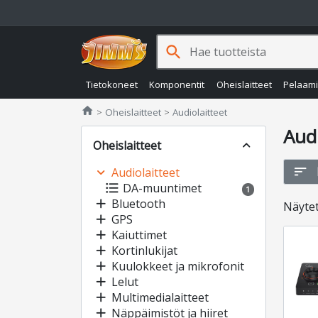
search
Tietokoneet
Komponentit
Oheislaitteet
Pelaam
Jimms.fi
home
Oheislaitteet
Audiolaitteet
Audi
Oheislaitteet
expand_less
sort
expand_more
Audiolaitteet
format_list_bulleted
DA-muuntimet
1
add
Bluetooth
Näyte
add
GPS
add
Kaiuttimet
add
Kortinlukijat
add
Kuulokkeet ja mikrofonit
add
Lelut
add
Multimedialaitteet
add
Näppäimistöt ja hiiret