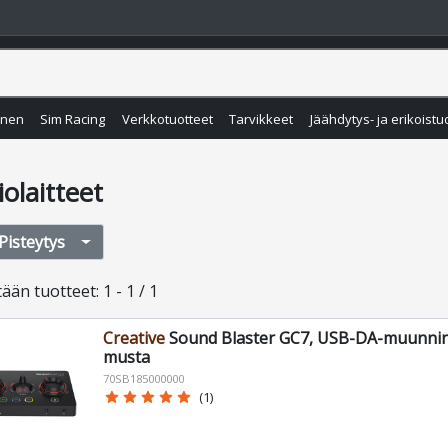
inen
Sim Racing
Verkkotuotteet
Tarvikkeet
Jäähdytys- ja erikoistu
olaitteet
Pisteytys
tään
tuotteet
:
1 - 1 / 1
Creative
Sound Blaster GC7, USB-DA-muunnin j
musta
70SB185000000
star
star
star
star
star
(1)