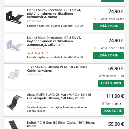
Lian Li
Multi-Directional GPU Kit V4,
74,90 €
näytönohjaimen vertikaalinen
asennussarja, musta
fiber_manual_record
Tulossa, arvio 04.09
G89.VG4-5-V4X.00
LISÄÄ KORIIN
Esittele näyttiksesi uudella kulmalla! PCIe 5.0
Lian Li
Multi-Directional GPU Kit V4,
74,90 €
näytönohjaimen vertikaalinen
asennussarja, valkoinen
fiber_manual_record
Tulossa, arvio 11.08
G89.VG4-5-V4W.00
star
star
star
star
star
(2)
LISÄÄ KORIIN
Esittele näyttiksesi uudella kulmalla! PCIe 5.0
TRYX
STRING, 200mm PCI-e 5.0 x16 Riser
69,90 €
Cable, valkoinen
A-S200C-PCI5-G0W
fiber_manual_record
Varastossa 1 kpl
LISÄÄ KORIIN
Akasa
RISER BLACK X3 Mark V, PCIe 5.0 x16
111,90 €
riser-kaapeli, 300mm, 128 GB/s, musta
AK-CBPE05-30B
fiber_manual_record
Toimittajilla
Suorituskykyinen lisä näytönohjaimen poikkeavaan
LISÄÄ KORIIN
asennukseen!
Kolink
PCI-E Gen 5.0 Riser Cable, 180°, 30cm,
59,90 €
musta