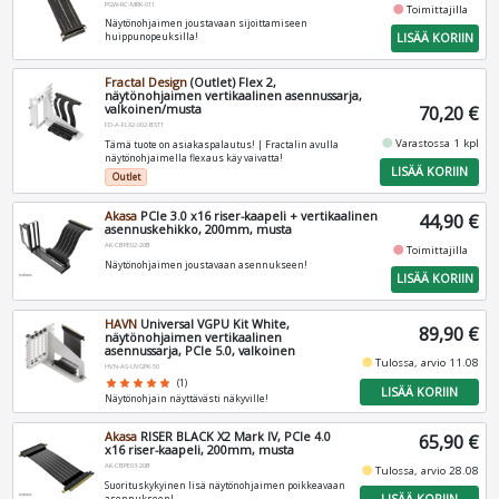
PGW-RC-MRK-011
fiber_manual_record
Toimittajilla
Näytönohjaimen joustavaan sijoittamiseen
LISÄÄ KORIIN
huippunopeuksilla!
Fractal Design
(Outlet) Flex 2,
näytönohjaimen vertikaalinen asennussarja,
valkoinen/musta
70,20 €
FD-A-FLX2-002-BST1
fiber_manual_record
Varastossa 1 kpl
Tämä tuote on asiakaspalautus! | Fractalin avulla
näytönohjaimella flexaus käy vaivatta!
LISÄÄ KORIIN
Outlet
Akasa
PCIe 3.0 x16 riser-kaapeli + vertikaalinen
44,90 €
asennuskehikko, 200mm, musta
AK-CBPE02-20B
fiber_manual_record
Toimittajilla
Näytönohjaimen joustavaan asennukseen!
LISÄÄ KORIIN
HAVN
Universal VGPU Kit White,
89,90 €
näytönohjaimen vertikaalinen
asennussarja, PCIe 5.0, valkoinen
fiber_manual_record
Tulossa, arvio 11.08
HVN-AS-UVGPK-50
star
star
star
star
star
(1)
LISÄÄ KORIIN
Näytönohjain näyttävästi näkyville!
Akasa
RISER BLACK X2 Mark IV, PCIe 4.0
65,90 €
x16 riser-kaapeli, 200mm, musta
AK-CBPE03-20B
fiber_manual_record
Tulossa, arvio 28.08
Suorituskykyinen lisä näytönohjaimen poikkeavaan
asennukseen!