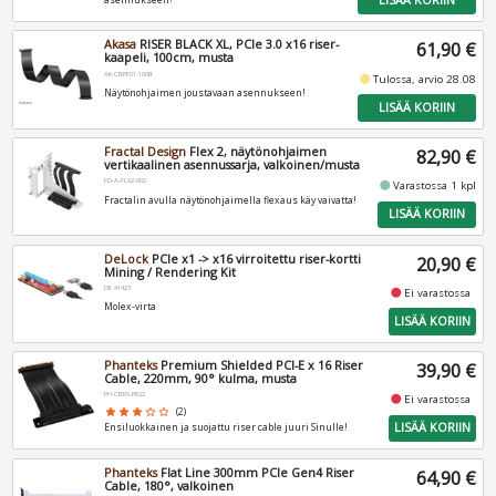
LISÄÄ KORIIN
Akasa
RISER BLACK XL, PCIe 3.0 x16 riser-
61,90 €
kaapeli, 100cm, musta
AK-CBPE01-100B
fiber_manual_record
Tulossa, arvio 28.08
Näytönohjaimen joustavaan asennukseen!
LISÄÄ KORIIN
Fractal Design
Flex 2, näytönohjaimen
82,90 €
vertikaalinen asennussarja, valkoinen/musta
FD-A-FLX2-002
fiber_manual_record
Varastossa 1 kpl
Fractalin avulla näytönohjaimella flexaus käy vaivatta!
LISÄÄ KORIIN
DeLock
PCIe x1 -> x16 virroitettu riser-kortti
20,90 €
Mining / Rendering Kit
DE-41423
fiber_manual_record
Ei varastossa
Molex-virta
LISÄÄ KORIIN
Phanteks
Premium Shielded PCI-E x 16 Riser
39,90 €
Cable, 220mm, 90° kulma, musta
PH-CBRS-PR22
fiber_manual_record
Ei varastossa
star
star
star
star_border
star_border
(2)
LISÄÄ KORIIN
Ensiluokkainen ja suojattu riser cable juuri Sinulle!
Phanteks
Flat Line 300mm PCIe Gen4 Riser
64,90 €
Cable, 180°, valkoinen