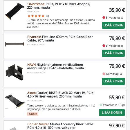
SilverStone
RC03, PCIe x16 Riser -kaapeli,
220mm, musta
35,90 €
SST-RC03B-220
star
star
star
star
star
(2)
fiber_manual_record
Ei varastossa
Tuntuuko perinteinen näytönohjaimen asennuskulma
mitäänsanomattomalta? SilverStonen RC03 rientää
LISÄÄ KORIIN
avuksesi!
Phanteks
Flat Line 600mm PCIe Gen4 Riser
79,90 €
Cable, 90°, musta
PH-CBRS4.0_FL60_BK01
fiber_manual_record
Ei varastossa
LISÄÄ KORIIN
HAVN
Näytönohjaimen vertikaalinen
79,90 €
asennussarja HS 420- kotelolle, musta
HVN-AS-HS420-08-VGP
fiber_manual_record
Toimittajilla
LISÄÄ KORIIN
Akasa
(Outlet) RISER BLACK X2 Mark IV, PCIe
4.0 x16 riser-kaapeli, 200mm, musta
55,90 €
AK-CBPE03-20B-BST1
fiber_manual_record
Varastossa 1 kpl
Tämä tuote on asiakaspalautus! | Suorituskykyinen lisä
näytönohjaimen poikkeavaan asennukseen!
LISÄÄ KORIIN
Outlet
Cooler Master
MasterAccessory Riser Cable
97,90 €
PCIe 4.0 x16 - 300mm, valkoinen