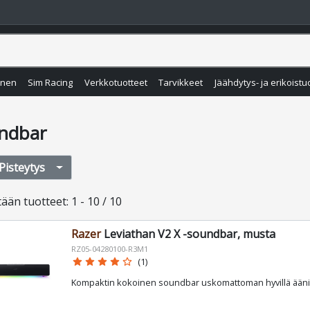
inen
Sim Racing
Verkkotuotteet
Tarvikkeet
Jäähdytys- ja erikoistu
ndbar
Pisteytys
tään
tuotteet
:
1 - 10 / 10
Razer
Leviathan V2 X -soundbar, musta
RZ05-04280100-R3M1
star
star
star
star
star_border
(1)
Kompaktin kokoinen soundbar uskomattoman hyvillä äänil