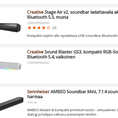
Creative
Stage Air v2, soundbar ladattavalla ak
Bluetooth 5.3, musta
51MF8395AA000
star
star
star
star
star_border
(1)
Kompakti näytön alle sijoitettava USB-soundbar Bluetooth
Creative
Sound Blaster GS3, kompakti RGB-S
Bluetooth 5.4, valkoinen
51MF8465AA002
Sennheiser
AMBEO Soundbar Mini, 7.1.4 soun
harmaa
700136
AMBEO‑tilaääni & kompakti premium‑toisto – virtuaalinen 
dialogi ja helppo ratkaisu pienempiin tiloihin