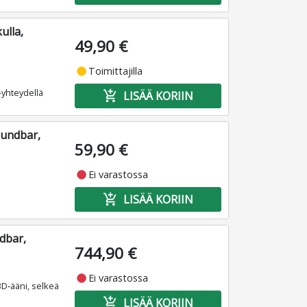
ulla,
49,90 €
fiber_manual_record
Toimittajilla
-yhteydellä
add_shopping_cart
LISÄÄ KORIIN
oundbar,
59,90 €
fiber_manual_record
Ei varastossa
add_shopping_cart
LISÄÄ KORIIN
dbar,
744,90 €
fiber_manual_record
Ei varastossa
3D‑ääni, selkeä
add_shopping_cart
LISÄÄ KORIIN