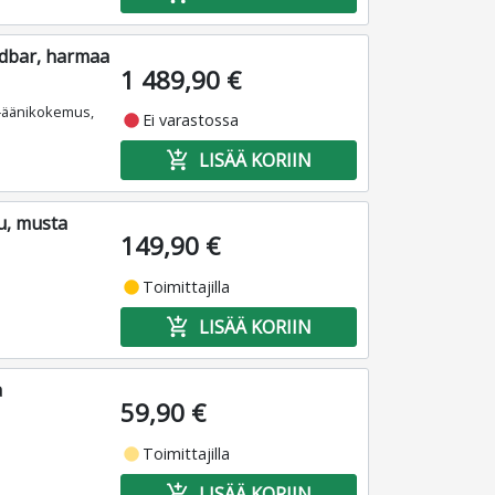
dbar, harmaa
1 489,90 €
D‑äänikokemus,
fiber_manual_record
Ei varastossa
add_shopping_cart
LISÄÄ KORIIN
u, musta
149,90 €
fiber_manual_record
Toimittajilla
add_shopping_cart
LISÄÄ KORIIN
a
59,90 €
fiber_manual_record
Toimittajilla
add_shopping_cart
LISÄÄ KORIIN