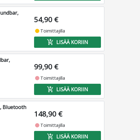
oundbar,
54,90 €
fiber_manual_record
Toimittajilla
add_shopping_cart
LISÄÄ KORIIN
bar,
99,90 €
fiber_manual_record
Toimittajilla
add_shopping_cart
LISÄÄ KORIIN
, Bluetooth
148,90 €
fiber_manual_record
Toimittajilla
add_shopping_cart
LISÄÄ KORIIN