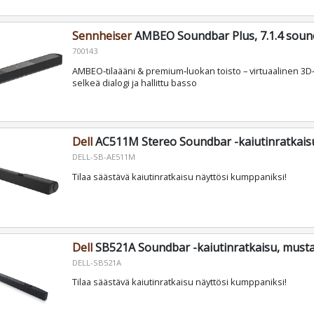
Sennheiser
AMBEO Soundbar Plus, 7.1.4 soun
700143
AMBEO‑tilaääni & premium‑luokan toisto – virtuaalinen 3
selkeä dialogi ja hallittu basso
Dell
AC511M Stereo Soundbar -kaiutinratkais
DELL-SB-AE511M
Tilaa säästävä kaiutinratkaisu näyttösi kumppaniksi!
Dell
SB521A Soundbar -kaiutinratkaisu, must
DELL-SB521A
Tilaa säästävä kaiutinratkaisu näyttösi kumppaniksi!