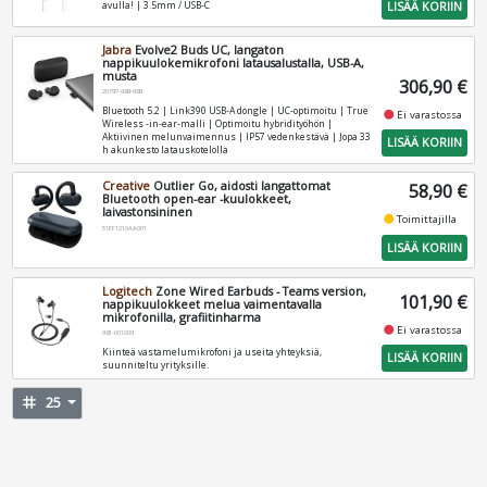
LISÄÄ KORIIN
avulla! | 3.5mm / USB-C
Jabra
Evolve2 Buds UC, langaton
nappikuulokemikrofoni latausalustalla, USB-A,
musta
306,90 €
20797-989-989
Bluetooth 5.2 | Link390 USB‑A dongle | UC-optimoitu | True
fiber_manual_record
Ei varastossa
Wireless ‑in‑ear‑malli | Optimoitu hybridityöhön |
Aktiivinen melunvaimennus | IP57 vedenkestävä | Jopa 33
LISÄÄ KORIIN
h akunkesto latauskotelolla
Creative
Outlier Go, aidosti langattomat
58,90 €
Bluetooth open-ear -kuulokkeet,
laivastonsininen
fiber_manual_record
Toimittajilla
51EF1210AA001
LISÄÄ KORIIN
Logitech
Zone Wired Earbuds - Teams version,
101,90 €
nappikuulokkeet melua vaimentavalla
mikrofonilla, grafiitinharma
fiber_manual_record
Ei varastossa
981-001009
Kiinteä vastamelumikrofoni ja useita yhteyksiä,
LISÄÄ KORIIN
suunniteltu yrityksille.
tag
25