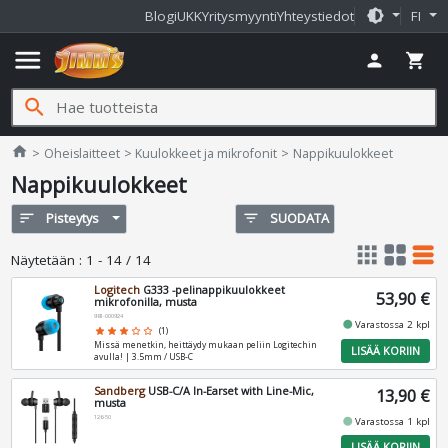
brightness_medium
Blogi
UKK
Yritysmyynti
Yhteystiedot
FI
menu
person
shopping_cart
search
Jimms.fi
home
Oheislaitteet
Kuulokkeet ja mikrofonit
Nappikuulokkeet
Nappikuulokkeet
sort
Pisteytys
filter_list
SUODATA
apps
grid_view
table_rows
Näytetään
:
1 - 14 / 14
Logitech
G333 -pelinappikuulokkeet
53,90 €
mikrofonilla, musta
981-000924
fiber_manual_record
Varastossa 2 kpl
star
star
star
star_border
star_border
(1)
Missä menetkin, heittäydy mukaan peliin Logitechin
LISÄÄ KORIIN
avulla! | 3.5mm / USB-C
Sandberg
USB-C/A In-Earset with Line-Mic,
13,90 €
musta
126-50
fiber_manual_record
Varastossa 1 kpl
LISÄÄ KORIIN