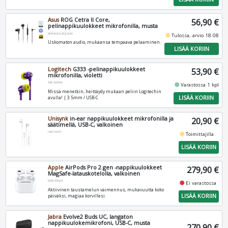
Asus
ROG Cetra II Core,
56,90 €
pelinappikuulokkeet mikrofonilla, musta
90YH02V0-B2UA00
fiber_manual_record
Tulossa, arvio 18.08
Uskomaton audio, mukaansa tempaava pelaaminen.
LISÄÄ KORIIN
Logitech
G333 -pelinappikuulokkeet
53,90 €
mikrofonilla, violetti
981-000936
fiber_manual_record
Varastossa 1 kpl
Missä menetkin, heittäydy mukaan peliin Logitechin
LISÄÄ KORIIN
avulla! | 3.5mm / USB-C
Unisynk
in-ear nappikuulokkeet mikrofonilla ja
20,90 €
säätimellä, USB-C, valkoinen
UNI-10433
fiber_manual_record
Toimittajilla
LISÄÄ KORIIN
Apple
AirPods Pro 2.gen -nappikuulokkeet
279,90 €
MagSafe-lataus­kotelolla, valkoinen
MTJV3DN/A
fiber_manual_record
Ei varastossa
Aktiivinen taustamelun vaimennus, mukavuutta koko
LISÄÄ KORIIN
päiväksi, magiaa korvillesi.
Jabra
Evolve2 Buds UC, langaton
nappikuulokemikrofoni, USB-C, musta
270,90 €