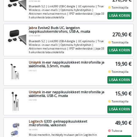
20797-989-899
Bluetooth 5.2 | Link390 USB‑C dongle | UC-optimoitu | True
fiber_manual_record
Toimittajilla
Wireless ‑in‑ear‑malli | Optimoitu hybridityöhön |
Aktiivinen melunvaimennus | IP57 vedenkestävä | Jopa 33
LISÄÄ KORIIN
h akunkesto latauskotelolla
Jabra
Evolve2 Buds UC, langaton
nappikuulokemikrofoni, USB-A, musta
270,90 €
20797-989-999
Bluetooth 5.2 | Link390 USB‑A dongle | UC-optimoitu | True
fiber_manual_record
Toimittajilla
Wireless ‑in‑ear‑malli | Optimoitu hybridityöhön |
Aktiivinen melunvaimennus | IP57 vedenkestävä | Jopa 33
LISÄÄ KORIIN
h akunkesto latauskotelolla
Unisynk
in-ear nappikuulokkeet mikrofonilla ja
19,90 €
säätimellä, 3,5mm, musta
UNI-10211
fiber_manual_record
Toimittajilla
LISÄÄ KORIIN
Unisynk
in-ear nappikuulokkeet mikrofonilla ja
15,90 €
säätimellä, USB-C, musta
UNI-10396
fiber_manual_record
Toimittajilla
LISÄÄ KORIIN
Logitech
G333 -pelinappikuulokkeet
49,90 €
mikrofonilla, valkoinen
981-000930
fiber_manual_record
Tulossa
Missä menetkin, heittäydy mukaan peliin Logitechin