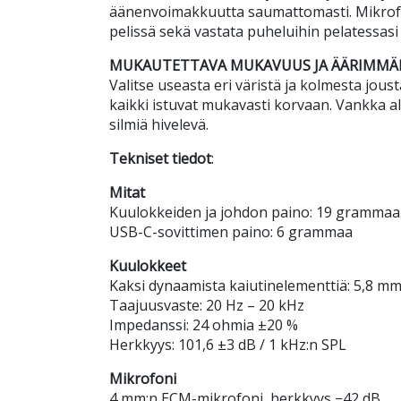
äänenvoimakkuutta saumattomasti. Mikrofon
pelissä sekä vastata puheluihin pelatessasi
MUKAUTETTAVA MUKAVUUS JA ÄÄRIMMÄI
Valitse useasta eri väristä ja kolmesta jous
kaikki istuvat mukavasti korvaan. Vankka al
silmiä hivelevä.
Tekniset tiedot
:
Mitat
Kuulokkeiden ja johdon paino: 19 grammaa
USB-C-sovittimen paino: 6 grammaa
Kuulokkeet
Kaksi dynaamista kaiutinelementtiä: 5,8 mm
Taajuusvaste: 20 Hz – 20 kHz
Impedanssi: 24 ohmia ±20 %
Herkkyys: 101,6 ±3 dB / 1 kHz:n SPL
Mikrofoni
4 mm:n ECM-mikrofoni, herkkyys −42 dB