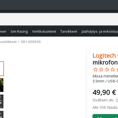
inen
Sim Racing
Verkkotuotteet
Tarvikkeet
Jäähdytys- ja erikoistu
kuulokkeet
981-000930
Logitech
mikrofoni
star_border
star_border
star_border
star_border
star
Missä menetkin
3.5mm / USB-
49,90 €
Sisältäen alv. 
Alle 50€ tilauk