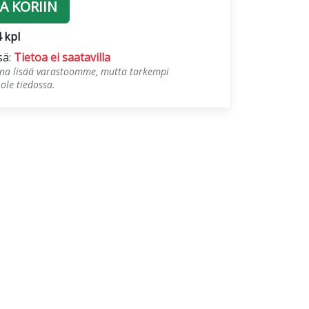
Ä KORIIN
4 kpl
sä:
Tietoa ei saatavilla
tuna lisää varastoomme, mutta tarkempi
 ole tiedossa.