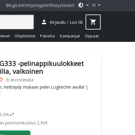
brightness_medium
Blogi
UKK
Yritysmyynti
Yhteystiedot
FI
person
shopping_cart
Kirjaudu / Luo tili
otteet
Ohjelmistot
Palvelut
Kampanjat
Oppaat
G333 -pelinappikuulokkeet
lla, valkoinen
_border
Ei arvosteluita
, heittäydy mukaan peliin Logitechin avulla! |
C
swap_horiz
25,5%
siin pientoimituslisä 2,90€