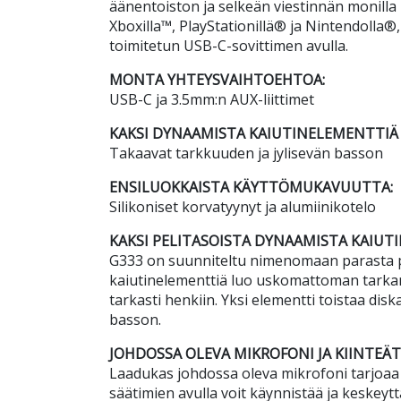
äänentoiston ja selkeän viestinnän monilla lai
Xboxilla™, PlayStationillä® ja Nintendolla®
toimitetun USB-C-sovittimen avulla.
MONTA YHTEYSVAIHTOEHTOA:
USB-C ja 3.5mm:n AUX-liittimet
KAKSI DYNAAMISTA KAIUTINELEMENTTIÄ
Takaavat tarkkuuden ja jylisevän basson
ENSILUOKKAISTA KÄYTTÖMUKAVUUTTA:
Silikoniset korvatyynyt ja alumiinikotelo
KAKSI PELITASOISTA DYNAAMISTA KAIUT
G333 on suunniteltu nimenomaan parasta pe
kaiutinelementtiä luo uskomattoman tarka
tarkasti henkiin. Yksi elementti toistaa disk
basson.
JOHDOSSA OLEVA MIKROFONI JA KIINTEÄ
Laadukas johdossa oleva mikrofoni tarjoaa 
säätimien avulla voit käynnistää ja keskey