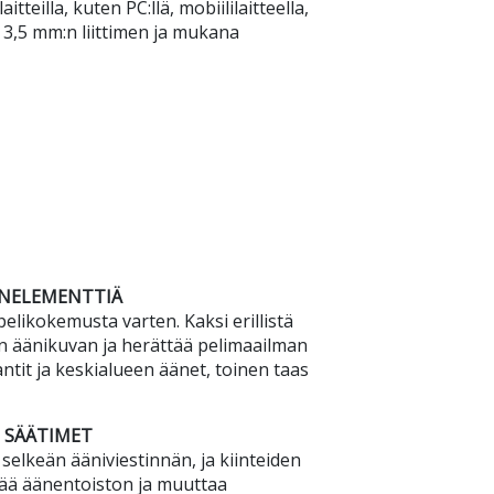
tteilla, kuten PC:llä, mobiililaitteella,
, 3,5 mm:n liittimen ja mukana
INELEMENTTIÄ
likokemusta varten. Kaksi erillistä
n äänikuvan ja herättää pelimaailman
antit ja keskialueen äänet, toinen taas
T SÄÄTIMET
selkeän ääniviestinnän, ja kiinteiden
ttää äänentoiston ja muuttaa