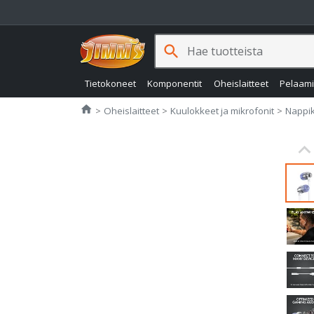
search
Tietokoneet
Komponentit
Oheislaitteet
Pelaam
Jimms.fi
home
Oheislaitteet
Kuulokkeet ja mikrofonit
Nappi