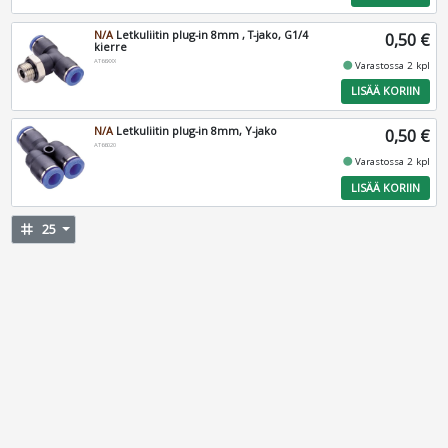
N/A
Letkuliitin plug-in 8mm , T-jako, G1/4
0,50 €
kierre
AT66XXX
fiber_manual_record
Varastossa 2 kpl
LISÄÄ KORIIN
N/A
Letkuliitin plug-in 8mm, Y-jako
0,50 €
AT66020
fiber_manual_record
Varastossa 2 kpl
LISÄÄ KORIIN
tag
25