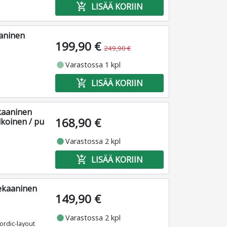
add_shopping_cart
LISÄÄ KORIIN
aninen
199,90 €
249,90 €
fiber_manual_record
Varastossa 1 kpl
add_shopping_cart
LISÄÄ KORIIN
ekaaninen
168,90 €
lkoinen / pu
fiber_manual_record
Varastossa 2 kpl
add_shopping_cart
LISÄÄ KORIIN
ekaaninen
149,90 €
fiber_manual_record
Varastossa 2 kpl
Nordic-layout