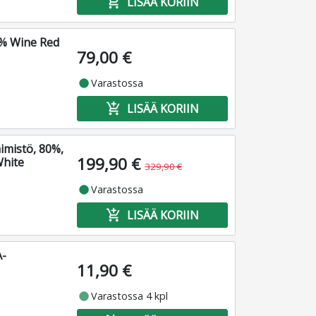
add_shopping_cart
LISÄÄ KORIIN
% Wine Red
79,00 €
fiber_manual_record
Varastossa
add_shopping_cart
LISÄÄ KORIIN
mistö, 80%,
199,90 €
White
329,90 €
fiber_manual_record
Varastossa
add_shopping_cart
LISÄÄ KORIIN
A-
11,90 €
fiber_manual_record
Varastossa 4 kpl