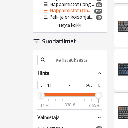
format_list_bulleted
Näppäimistöt (langalliset)
86
format_list_bulleted
Näppäimistöt (langattomat)
192
format_list_bulleted
Peli- ja erikoisohjaimet
10
Näytä kaikki
filter_list
Suodattimet
search
Hinta
expand_less
-
€
€
338 €
11 €
665 €
Valmistaja
expand_less