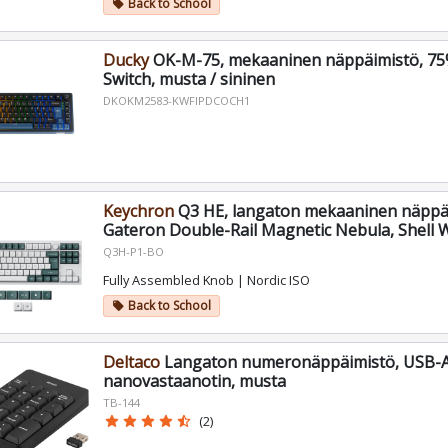
Back to School
local_offer
Ducky
OK-M-75, mekaaninen näppäimistö, 75
Switch, musta / sininen
DKOKM2583-KWFIPDCOCH1
Keychron
Q3 HE, langaton mekaaninen näppäi
Gateron Double-Rail Magnetic Nebula, Shell 
Q3H-P1-BO
Fully Assembled Knob | Nordic ISO
Back to School
local_offer
Deltaco
Langaton numeronäppäimistö, USB-
nanovastaanotin, musta
TB-144
star
star
star
star
star_half
(2)