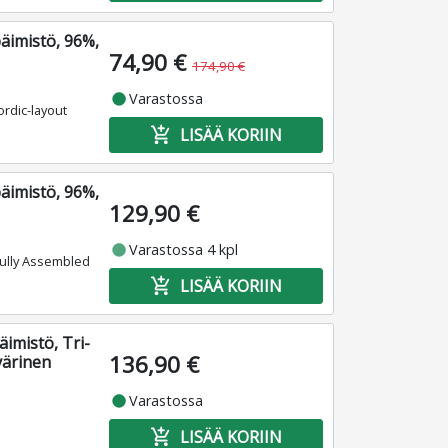
imistö, 96%,
74,90 €
174,90 €
fiber_manual_record
Varastossa
rdic-layout
add_shopping_cart
LISÄÄ KORIIN
imistö, 96%,
129,90 €
fiber_manual_record
Varastossa 4 kpl
ully Assembled
add_shopping_cart
LISÄÄ KORIIN
mistö, Tri-
136,90 €
ärinen
fiber_manual_record
Varastossa
add_shopping_cart
LISÄÄ KORIIN