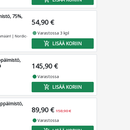
istö, 75%,
54,90 €
fiber_manual_record
Varastossa 3 kpl
ämään! | Nordic-
add_shopping_cart
LISÄÄ KORIIN
päimistö,
145,90 €
a
fiber_manual_record
Varastossa
add_shopping_cart
LISÄÄ KORIIN
ppäimistö,
89,90 €
158,90 €
fiber_manual_record
Varastossa