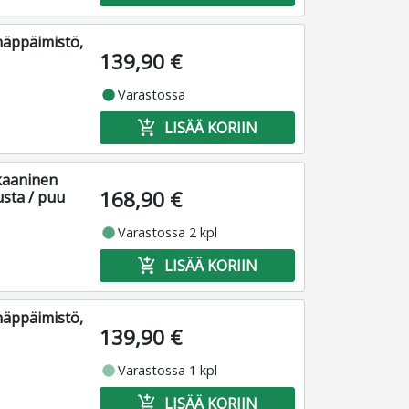
näppäimistö,
139,90 €
fiber_manual_record
Varastossa
add_shopping_cart
LISÄÄ KORIIN
ekaaninen
168,90 €
usta / puu
fiber_manual_record
Varastossa 2 kpl
add_shopping_cart
LISÄÄ KORIIN
näppäimistö,
139,90 €
fiber_manual_record
Varastossa 1 kpl
add_shopping_cart
LISÄÄ KORIIN