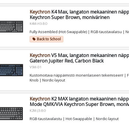
Keychron
K4 Max, langaton mekaaninen näppä
Keychron Super Brown, monivärinen
K4M-H3-BO
Fully Assembled (Hot-Swappable) | RGB-taustavalaisu | No
Back to School
local_offer
Keychron
V5 Max, langaton mekaaninen näppä
Gateron Jupiter Red, Carbon Black
V5M-D1
Kustomoitava näppäimistö monenlaiseen tekemiseen! | F
Knob | Nordic-layout
Keychron
K2 MAX langaton mekaaninen näppäi
Mode QMK/VIA Keychron Super Brown, moniv
K2M-J3-BO
RGB-taustavalaistu | Hot-Swappable | Nordic-layout