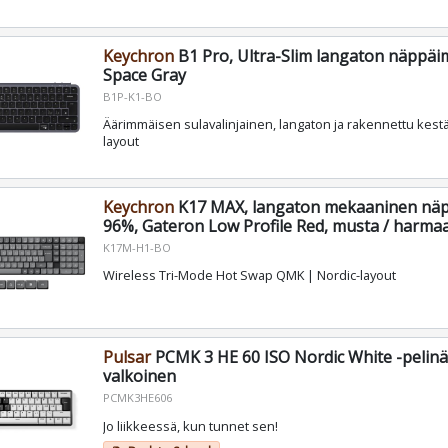
Keychron
B1 Pro, Ultra-Slim langaton näppäim
Space Gray
B1P-K1-BO
Äärimmäisen sulavalinjainen, langaton ja rakennettu kest
layout
Keychron
K17 MAX, langaton mekaaninen näp
96%, Gateron Low Profile Red, musta / harma
K17M-H1-BO
Wireless Tri-Mode Hot Swap QMK | Nordic-layout
Pulsar
PCMK 3 HE 60 ISO Nordic White -pelinä
valkoinen
PCMK3HE606
Jo liikkeessä, kun tunnet sen!