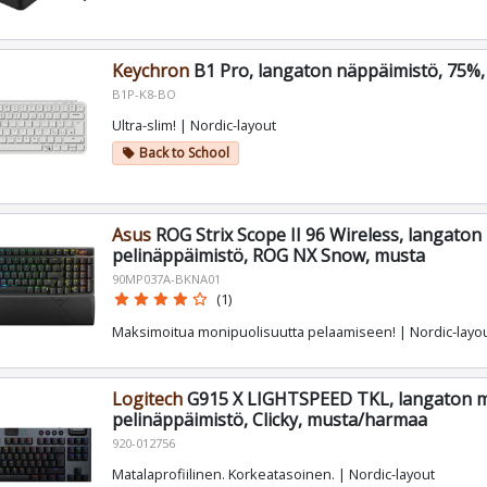
Keychron
B1 Pro, langaton näppäimistö, 75%,
B1P-K8-BO
Ultra-slim! | Nordic-layout
Back to School
local_offer
Asus
ROG Strix Scope II 96 Wireless, langato
pelinäppäimistö, ROG NX Snow, musta
90MP037A-BKNA01
star
star
star
star
star_border
(1)
Maksimoitua monipuolisuutta pelaamiseen! | Nordic-layo
Logitech
G915 X LIGHTSPEED TKL, langaton 
pelinäppäimistö, Clicky, musta/harmaa
920-012756
Matalaprofiilinen. Korkeatasoinen. | Nordic-layout