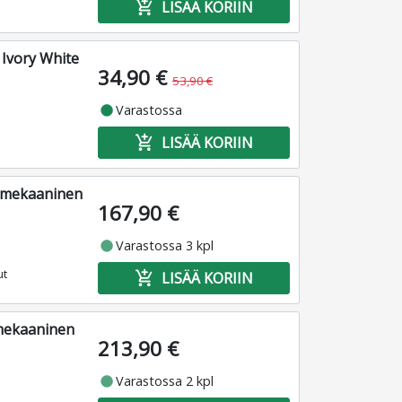
add_shopping_cart
LISÄÄ KORIIN
 Ivory White
34,90 €
53,90 €
fiber_manual_record
Varastossa
add_shopping_cart
LISÄÄ KORIIN
n mekaaninen
167,90 €
fiber_manual_record
Varastossa 3 kpl
ut
add_shopping_cart
LISÄÄ KORIIN
mekaaninen
213,90 €
fiber_manual_record
Varastossa 2 kpl