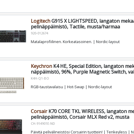
Logitech
G915 X LIGHTSPEED, langaton meka
pelinäppäimistö, Tactile, musta/harmaa
920-012674
Matalaprofiilinen. Korkeatasoinen. | Nordic-layout
Keychron
K4 HE, Special Edition, langaton m
näppäimistö, 96%, Purple Magnetic Switch, va
K4H-Q1-BO
RGB-taustavalaisu | Hot-Swap | Nordic-layout
Corsair
K70 CORE TKL WIRELESS, langaton m
pelinäppäimistö, Corsair MLX Red v2, musta
CH-914901E-ND
Päivitä pelivälineistösi Corsairin tuottein! | Tenkeyless | 