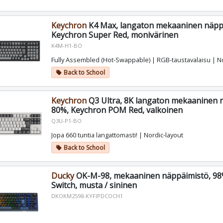
Keychron
K4 Max, langaton mekaaninen näppä
Keychron Super Red, monivärinen
K4M-H1-BO
Fully Assembled (Hot-Swappable) | RGB-taustavalaisu | No
Back to School
local_offer
Keychron
Q3 Ultra, 8K langaton mekaaninen 
80%, Keychron POM Red, valkoinen
Q3U-P1-BO
Jopa 660 tuntia langattomasti! | Nordic-layout
Back to School
local_offer
Ducky
OK-M-98, mekaaninen näppäimistö, 9
Switch, musta / sininen
DKOKM2598-KYFIPDCOCH1