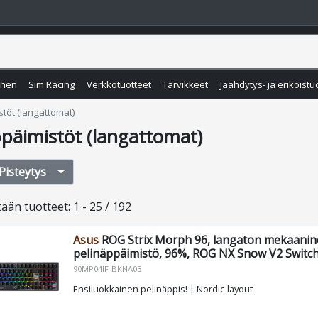
inen
Sim Racing
Verkkotuotteet
Tarvikkeet
Jäähdytys- ja erikoistu
töt (langattomat)
päimistöt (langattomat)
Pisteytys
tään
tuotteet
:
1 - 25 / 192
Asus
ROG Strix Morph 96, langaton mekaani
pelinäppäimistö, 96%, ROG NX Snow V2 Switc
90MP04IF-BKNA03
Ensiluokkainen pelinäppis! | Nordic-layout