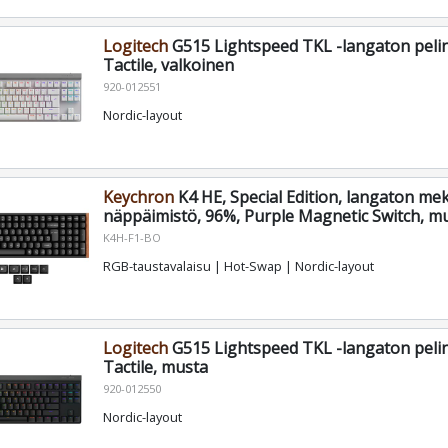
Logitech
G515 Lightspeed TKL -langaton peli
Tactile, valkoinen
920-012551
Nordic-layout
Keychron
K4 HE, Special Edition, langaton m
näppäimistö, 96%, Purple Magnetic Switch, m
K4H-F1-BO
RGB-taustavalaisu | Hot-Swap | Nordic-layout
Logitech
G515 Lightspeed TKL -langaton peli
Tactile, musta
920-012550
Nordic-layout