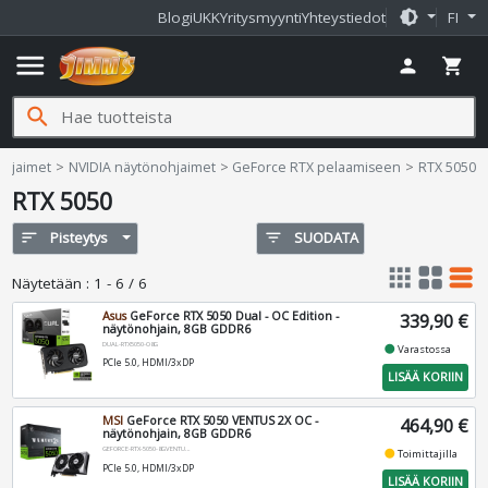
brightness_medium
Blogi
UKK
Yritysmyynti
Yhteystiedot
FI
menu
person
shopping_cart
search
ohjaimet
NVIDIA näytönohjaimet
GeForce RTX pelaamiseen
RTX 5050
RTX 5050
sort
Pisteytys
filter_list
SUODATA
apps
grid_view
table_rows
Näytetään
:
1 - 6 / 6
Asus
GeForce RTX 5050 Dual - OC Edition -
339,90 €
näytönohjain, 8GB GDDR6
DUAL-RTX5050-O8G
fiber_manual_record
Varastossa
PCIe 5.0, HDMI/3xDP
LISÄÄ KORIIN
MSI
GeForce RTX 5050 VENTUS 2X OC -
464,90 €
näytönohjain, 8GB GDDR6
GEFORCE-RTX-5050-8GVENTUS-2XOC
fiber_manual_record
Toimittajilla
PCIe 5.0, HDMI/3xDP
LISÄÄ KORIIN