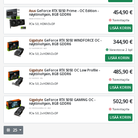
Asus
GeForce RTX 5050 Prime - OC Edition -
454,90 €
näytönohjain, 8GB GDDR6
PRIME-RTX5050-O8G
fiber_manual_record
Toimittajilla
PCIe 5.0, HDMI/3xDP
LISÄÄ KORIIN
Gigabyte
GeForce RTX 5050 WINDFORCE OC -
344,90 €
näytönohjain, 8GB GDDR6
GV-N5050WF2OC-8GD
fiber_manual_record
Varastossa 2 kpl
PCIe 5.0, 2xHDMI/2xDP
LISÄÄ KORIIN
Gigabyte
GeForce RTX 5050 OC Low Profile -
485,90 €
näytönohjain, 8GB GDDR6
GV-N5050OC-8GL
fiber_manual_record
Toimittajilla
PCIe 5.0, 2xHDMI/2xDP
LISÄÄ KORIIN
Gigabyte
GeForce RTX 5050 GAMING OC -
502,90 €
näytönohjain, 8GB GDDR6
GV-N5050GAMING-OC-8GD
fiber_manual_record
Toimittajilla
PCIe 5.0, 2xHDMI/2xDP
LISÄÄ KORIIN
tag
25