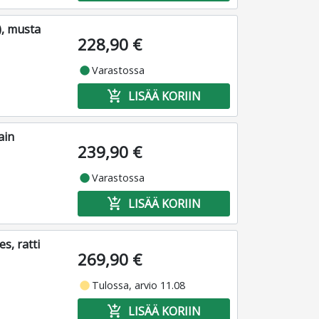
), musta
228,90 €
fiber_manual_record
Varastossa
add_shopping_cart
LISÄÄ KORIIN
ain
239,90 €
fiber_manual_record
Varastossa
add_shopping_cart
LISÄÄ KORIIN
s, ratti
269,90 €
fiber_manual_record
Tulossa, arvio 11.08
add_shopping_cart
LISÄÄ KORIIN