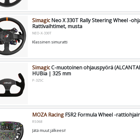
Simagic
Neo X 330T Rally Steering Wheel -ohj
Rattivaihtimet, musta
NEO-X-330T
Klassinen simuratti
Simagic
C-muotoinen ohjauspyörä (ALCANTAR
HUBia | 325 mm
P-325C
MOZA Racing
FSR2 Formula Wheel -rattiohjai
RS068
Jätä muut jälkeesi!