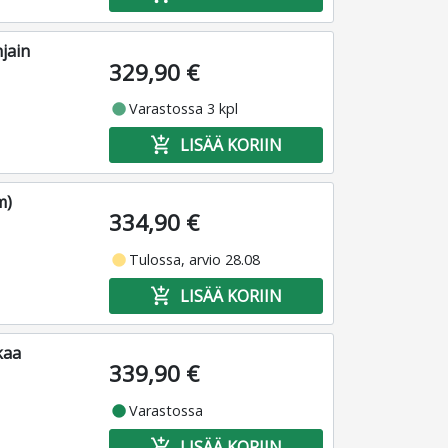
jain
329,90 €
fiber_manual_record
Varastossa 3 kpl
add_shopping_cart
LISÄÄ KORIIN
m)
334,90 €
fiber_manual_record
Tulossa, arvio 28.08
add_shopping_cart
LISÄÄ KORIIN
kaa
339,90 €
fiber_manual_record
Varastossa
add_shopping_cart
LISÄÄ KORIIN