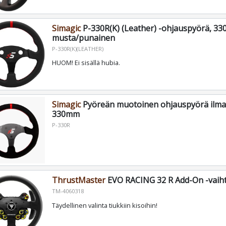
Simagic
P-330R(K) (Leather) -ohjauspyörä, 3
musta/punainen
P-330R(K)(LEATHER)
HUOM! Ei sisällä hubia.
Simagic
Pyöreän muotoinen ohjauspyörä ilma
330mm
P-330R
ThrustMaster
EVO RACING 32 R Add-On -vaiht
TM-4060318
Täydellinen valinta tiukkiin kisoihin!