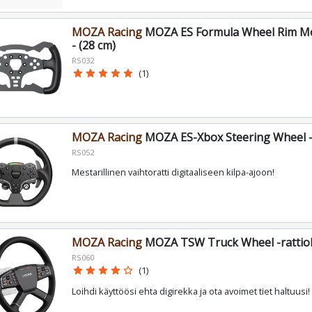
MOZA Racing
MOZA ES Formula Wheel Rim Mo
- (28 cm)
RS032
star
star
star
star
star
(1)
MOZA Racing
MOZA ES-Xbox Steering Wheel -r
RS052
Mestarillinen vaihtoratti digitaaliseen kilpa-ajoon!
MOZA Racing
MOZA TSW Truck Wheel -rattioh
RS060
star
star
star
star
star_border
(1)
Loihdi käyttöösi ehta digirekka ja ota avoimet tiet haltuusi!