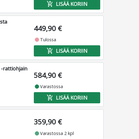
add_shopping_cart
LISÄÄ KORIIN
sta
449,90 €
fiber_manual_record
Tulossa
add_shopping_cart
LISÄÄ KORIIN
rattiohjain
584,90 €
fiber_manual_record
Varastossa
add_shopping_cart
LISÄÄ KORIIN
359,90 €
fiber_manual_record
Varastossa 2 kpl