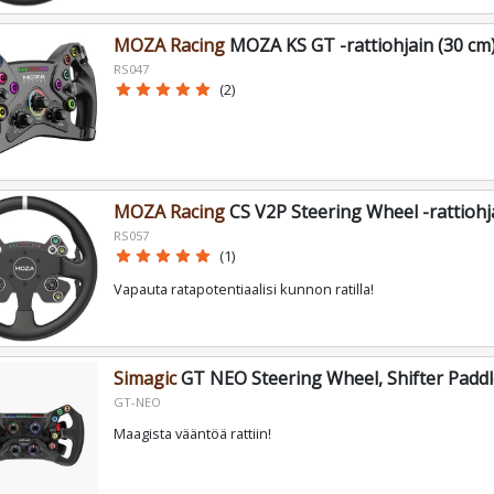
MOZA Racing
MOZA KS GT -rattiohjain (30 cm
RS047
star
star
star
star
star
(2)
MOZA Racing
CS V2P Steering Wheel -rattiohj
RS057
star
star
star
star
star
(1)
Vapauta ratapotentiaalisi kunnon ratilla!
Simagic
GT NEO Steering Wheel, Shifter Paddle
GT-NEO
Maagista vääntöä rattiin!