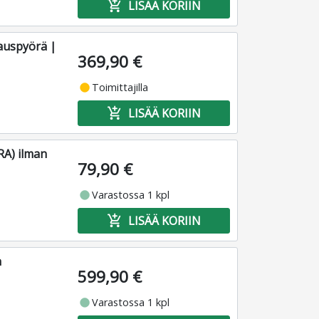
add_shopping_cart
LISÄÄ KORIIN
auspyörä |
369,90 €
fiber_manual_record
Toimittajilla
add_shopping_cart
LISÄÄ KORIIN
A) ilman
79,90 €
fiber_manual_record
Varastossa 1 kpl
add_shopping_cart
LISÄÄ KORIIN
n
599,90 €
fiber_manual_record
Varastossa 1 kpl