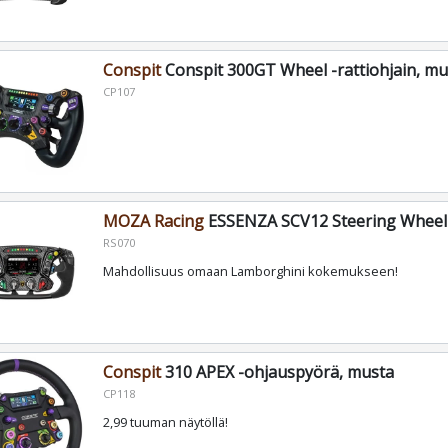
Conspit
Conspit 300GT Wheel -rattiohjain, mu
CP107
MOZA Racing
ESSENZA SCV12 Steering Wheel -
RS070
Mahdollisuus omaan Lamborghini kokemukseen!
Conspit
310 APEX -ohjauspyörä, musta
CP118
2,99 tuuman näytöllä!