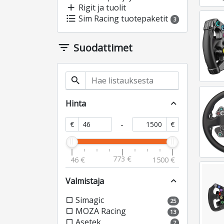
add
Rigit ja tuolit
format_list_bulleted
Sim Racing tuotepaketit
3
filter_list
Suodattimet
search
Hinta
expand_less
-
€
€
773 €
46 €
1500 €
Valmistaja
expand_less
Simagic
check_box_outline_blank
25
MOZA Racing
check_box_outline_blank
13
Asetek
check_box_outline_blank
7