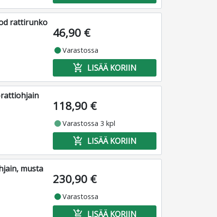
d rattirunko
46,90 €
fiber_manual_record
Varastossa
add_shopping_cart
LISÄÄ KORIIN
attiohjain
118,90 €
fiber_manual_record
Varastossa 3 kpl
add_shopping_cart
LISÄÄ KORIIN
jain, musta
230,90 €
fiber_manual_record
Varastossa
add_shopping_cart
LISÄÄ KORIIN