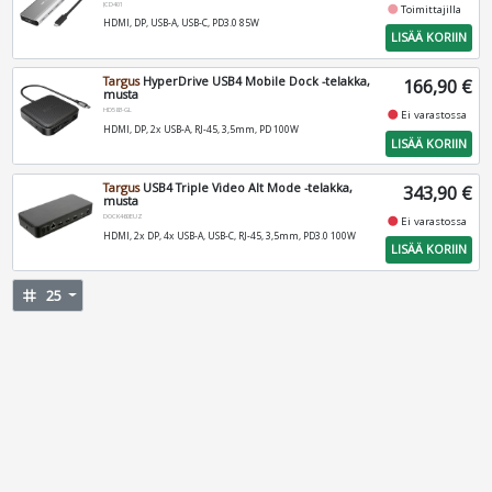
JCD401
fiber_manual_record
Toimittajilla
HDMI, DP, USB-A, USB-C, PD3.0 85W
LISÄÄ KORIIN
Targus
HyperDrive USB4 Mobile Dock -telakka,
166,90 €
musta
HD583-GL
fiber_manual_record
Ei varastossa
HDMI, DP, 2x USB-A, RJ-45, 3,5mm, PD 100W
LISÄÄ KORIIN
Targus
USB4 Triple Video Alt Mode -telakka,
343,90 €
musta
DOCK460EUZ
fiber_manual_record
Ei varastossa
HDMI, 2x DP, 4x USB-A, USB-C, RJ-45, 3,5mm, PD3.0 100W
LISÄÄ KORIIN
tag
25