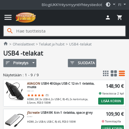
brightness_medium
Blogi
UKK
Yritysmyynti
Yhteystiedot
FI
menu
person
shopping_cart
search
Jimms.fi
home
Oheislaitteet
Telakat ja hubit
USB4 -telakat
USB4 -telakat
sort
Pisteytys
filter_list
SUODATA
apps
grid_view
table_rows
Näytetään
:
1 - 9 / 9
AXAGON
USB4 40Gbps USB-C 12-in-1 -telakka,
148,90 €
musta
HMC-U4
fiber_manual_record
Varastossa 2 kpl
star
star
star
star
star
(1)
HDMI, DP, 3x USB-A, 2x USB-C, RJ-45, 2x kortinlukija,
LISÄÄ KORIIN
3,5mm, PD3.0 100W
j5create
USB4 8K 6-in-1 -telakka, space grey
109,90 €
JCD403
fiber_manual_record
Toimittajilla
HDMI, 2x USB-A, USB-C, RJ-45, PD3.0 100W
LISÄÄ KORIIN