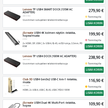
Lenovo
TP USB4 SMART DOCK (135W AC
279,90 €
ADAPTER)
40BC0135EU
fiber_manual_record
Toimittajilla
Uusimman sukupolven telakointiratkaisuja
LISÄÄ KORIIN
j5create
USB4 4K kolmen näytön -telakka,
199,90 €
hopea/musta
JCD554
fiber_manual_record
Toimittajilla
2x HDMI, DP, USB-C, 3x USB-A, RJ-45, m/SD-lukija, 3,5mm, PD
LISÄÄ KORIIN
85W
Lenovo
TP USB4 DOCK (100W AC ADAPTER)
238,90 €
40BF0100EU
fiber_manual_record
Toimittajilla
Uusimman sukupolven telakointiratkaisuja
LISÄÄ KORIIN
Club 3D
USB4 Gen3x2 USB-C 6-in-1 -telakka,
116,90 €
musta
CSV-1599
fiber_manual_record
Toimittajilla
HDMI, 2x USB-A, USB-C, RJ-45, USB-C PD3.0 100W
LISÄÄ KORIIN
j5create
USB4 Dual 4K Multi-Port -telakka,
109,90 €
hopea