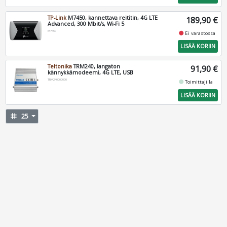
TP-Link
M7450, kannettava reititin, 4G LTE
189,90 €
Advanced, 300 Mbit/s, Wi-Fi 5
M7450
fiber_manual_record
Ei varastossa
LISÄÄ KORIIN
Teltonika
TRM240, langaton
91,90 €
kännykkämodeemi, 4G LTE, USB
TRM240000000
fiber_manual_record
Toimittajilla
LISÄÄ KORIIN
tag
25