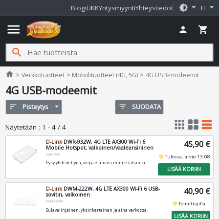
brightness_medium
Blogi
UKK
Yritysmyynti
Yhteystiedot
FI
menu
person
shopping_cart
search
Jimms.fi
home
Verkkotuotteet
Mobiilituotteet (4G, 5G)
4G USB-modeemit
4G USB-modeemit
sort
Pisteytys
filter_list
SUODATA
apps
grid_view
table_rows
Näytetään
:
1 - 4 / 4
D-Link
DWR-932W, 4G LTE AX300 Wi-Fi 6
45,90 €
Mobile Hotspot, valkoinen/vaaleansininen
DWR-932W
fiber_manual_record
Tulossa, arvio 13.08
Pysy yhdistettynä, viepä elämäsi minne tahansa.
LISÄÄ KORIIN
D-Link
DWM-222W, 4G LTE AX300 Wi-Fi 6 USB-
40,90 €
sovitin, valkoinen
DWM-222W/R
fiber_manual_record
Toimittajilla
Sulavalinjainen, yksinkertainen ja aina verkossa.
LISÄÄ KORIIN