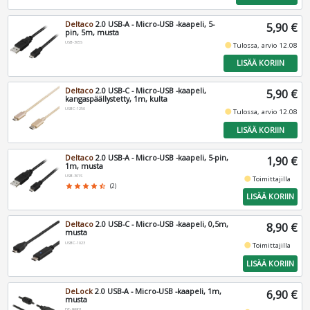
Deltaco
2.0 USB-A - Micro-USB -kaapeli, 5-
5,90 €
pin, 5m, musta
USB-305S
fiber_manual_record
Tulossa, arvio 12.08
LISÄÄ KORIIN
Deltaco
2.0 USB-C - Micro-USB -kaapeli,
5,90 €
kangaspäällystetty, 1m, kulta
USBC-1250
fiber_manual_record
Tulossa, arvio 12.08
LISÄÄ KORIIN
Deltaco
2.0 USB-A - Micro-USB -kaapeli, 5-pin,
1,90 €
1m, musta
USB-301S
fiber_manual_record
Toimittajilla
star
star
star
star
star_half
(2)
LISÄÄ KORIIN
Deltaco
2.0 USB-C - Micro-USB -kaapeli, 0,5m,
8,90 €
musta
USBC-1023
fiber_manual_record
Toimittajilla
LISÄÄ KORIIN
DeLock
2.0 USB-A - Micro-USB -kaapeli, 1m,
6,90 €
musta
DE-84901