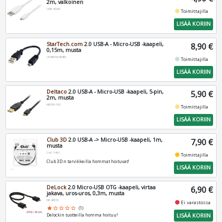
2m, valkoinen
USB-302W
fiber_manual_record
Toimittajilla
LISÄÄ KORIIN
StarTech.com
2.0 USB-A - Micro-USB -kaapeli,
8,90 €
0,15m, musta
UUSBHAUB6IN
fiber_manual_record
Toimittajilla
LISÄÄ KORIIN
Deltaco
2.0 USB-A - Micro-USB -kaapeli, 5-pin,
5,90 €
2m, musta
MICRO-103
fiber_manual_record
Toimittajilla
LISÄÄ KORIIN
Club 3D
2.0 USB-A -> Micro-USB -kaapeli, 1m,
7,90 €
musta
CAC-1408
fiber_manual_record
Toimittajilla
Club 3D:n tarvikkeilla hommat hoituvat!
LISÄÄ KORIIN
DeLock
2.0 Micro-USB OTG -kaapeli, virtaa
6,90 €
jakava, uros-uros, 0,3m, musta
DE-83570
fiber_manual_record
Ei varastossa
star
star_border
star_border
star_border
star_border
(1)
LISÄÄ KORIIN
Delockin tuotteilla homma hoituu!