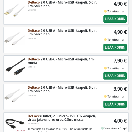
Deltaco
2.0 USB-A - Micro-USB -kaapeli, 5-pin,
4,90 €
1m, valkoinen
MICRO-100
fiber_manual_record
Toimittajilla
LISÄÄ KORIIN
Deltaco
2.0 USB-A - Micro-USB -kaapeli, 5-pin,
4,90 €
3m, valkoinen
USB-303W
fiber_manual_record
Toimittajilla
LISÄÄ KORIIN
Deltaco
2.0 USB-C - Micro-USB -kaapeli, 1m,
7,90 €
musta
USBC-1024
fiber_manual_record
Toimittajilla
LISÄÄ KORIIN
Deltaco
2.0 USB-A - Micro-USB -kaapeli, 5-pin,
3,90 €
1m, valkoinen
USB-301W
fiber_manual_record
Toimittajilla
LISÄÄ KORIIN
DeLock
(Outlet) 2.0 Micro-USB OTG -kaapeli,
virtaa jakava, uros-uros, 0,3m, musta
4,00 €
DE-83570-BST1
fiber_manual_record
Varastossa 1 kpl
Tämä tuote on asiakaspalautus! | Delockin tuotteilla