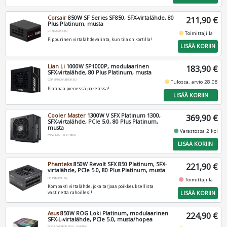
Corsair
850W SF Series SF850, SFX-virtalähde, 80
211,90 €
Plus Platinum, musta
CP-9020256-EU
fiber_manual_record
Toimittajilla
Pippurinen virtalähdevalinta, kun tila on kortilla!
LISÄÄ KORIIN
Lian Li
1000W SP1000P, modulaarinen
183,90 €
SFX-virtalähde, 80 Plus Platinum, musta
G9P.SP1000P.B000.EU
fiber_manual_record
Tulossa, arvio 28.08
Platinaa pienessä paketissa!
LISÄÄ KORIIN
Cooler Master
1300W V SFX Platinum 1300,
369,90 €
SFX-virtalähde, PCIe 5.0, 80 Plus Platinum,
musta
fiber_manual_record
Varastossa 2 kpl
MPZ-D001-SFBP-BEU
LISÄÄ KORIIN
Phanteks
850W Revolt SFX 850 Platinum, SFX-
221,90 €
virtalähde, PCIe 5.0, 80 Plus Platinum, musta
PH-P850PSF_02
fiber_manual_record
Toimittajilla
Kompakti virtalähde, joka tarjoaa poikkeuksellista
LISÄÄ KORIIN
vastinetta rahoillesi!
Asus
850W ROG Loki Platinum, modulaarinen
224,90 €
SFX-L-virtalähde, PCIe 5.0, musta/hopea
ROG-LOKI-850P-SFX-L-GAMING