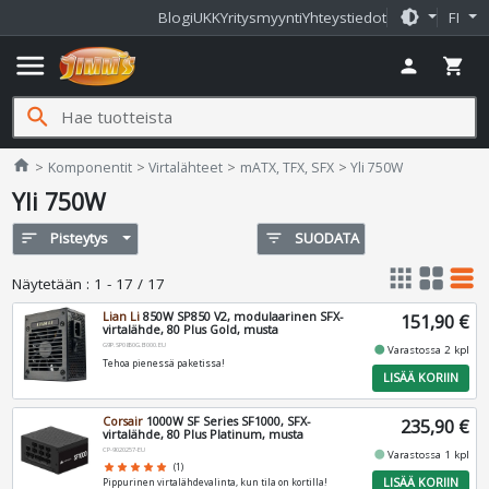
brightness_medium
Blogi
UKK
Yritysmyynti
Yhteystiedot
FI
menu
person
shopping_cart
search
Jimms.fi
home
Komponentit
Virtalähteet
mATX, TFX, SFX
Yli 750W
Yli 750W
sort
Pisteytys
filter_list
SUODATA
apps
grid_view
table_rows
Näytetään
:
1 - 17 / 17
Lian Li
850W SP850 V2, modulaarinen SFX-
151,90 €
virtalähde, 80 Plus Gold, musta
G9P.SP0850G.B000.EU
fiber_manual_record
Varastossa 2 kpl
Tehoa pienessä paketissa!
LISÄÄ KORIIN
Corsair
1000W SF Series SF1000, SFX-
235,90 €
virtalähde, 80 Plus Platinum, musta
CP-9020257-EU
fiber_manual_record
Varastossa 1 kpl
star
star
star
star
star
(1)
LISÄÄ KORIIN
Pippurinen virtalähdevalinta, kun tila on kortilla!