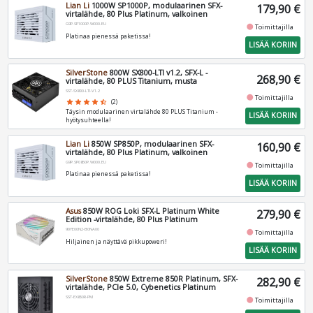
Lian Li
1000W SP1000P, modulaarinen SFX-
179,90 €
virtalähde, 80 Plus Platinum, valkoinen
G9P.SP1000P.W000.EU
fiber_manual_record
Toimittajilla
Platinaa pienessä paketissa!
LISÄÄ KORIIN
SilverStone
800W SX800-LTI v1.2, SFX-L -
268,90 €
virtalähde, 80 PLUS Titanium, musta
SST-SX800-LTI-V1.2
fiber_manual_record
Toimittajilla
star
star
star
star
star_half
(2)
Täysin modulaarinen virtalähde 80 PLUS Titanium -
LISÄÄ KORIIN
hyötysuhteella!
Lian Li
850W SP850P, modulaarinen SFX-
160,90 €
virtalähde, 80 Plus Platinum, valkoinen
G9P.SP0850P.W000.EU
fiber_manual_record
Toimittajilla
Platinaa pienessä paketissa!
LISÄÄ KORIIN
Asus
850W ROG Loki SFX-L Platinum White
279,90 €
Edition -virtalähde, 80 Plus Platinum
90YE00N2-B0NA00
fiber_manual_record
Toimittajilla
Hiljainen ja näyttävä pikkupoweri!
LISÄÄ KORIIN
SilverStone
850W Extreme 850R Platinum, SFX-
282,90 €
virtalähde, PCIe 5.0, Cybenetics Platinum
SST-EX850R-PM
fiber_manual_record
Toimittajilla