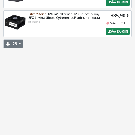
LISÄÄ KORIIN
SilverStone
1200W Extreme 1200R Platinum,
385,90 €
SFX-L -virtalähde, Cybenetics Platinum, musta
SST-EX1200R-PL
fiber_manual_record
Toimittajilla
LISÄÄ KORIIN
tag
25