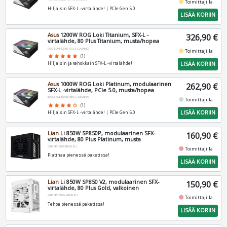
fiber_manual_record
Toimittajilla
Hiljaisin SFX-L -virtalähde! | PCIe Gen 5.0
LISÄÄ KORIIN
Asus
1200W ROG Loki Titanium, SFX-L -
326,90 €
virtalähde, 80 Plus Titanium, musta/hopea
ROG-LOKI-1200T-SFX-L-GAMING
fiber_manual_record
Toimittajilla
star
star
star
star
star
(1)
LISÄÄ KORIIN
Hiljaisin ja tehokkain SFX-L -virtalähde!
Asus
1000W ROG Loki Platinum, modulaarinen
262,90 €
SFX-L -virtalähde, PCIe 5.0, musta/hopea
ROG-LOKI-1000P-SFX-L-GAMING
fiber_manual_record
Toimittajilla
star
star
star
star
star_border
(1)
LISÄÄ KORIIN
Hiljaisin SFX-L -virtalähde! | PCIe Gen 5.0
Lian Li
850W SP850P, modulaarinen SFX-
160,90 €
virtalähde, 80 Plus Platinum, musta
G9P.SP0850P.B000.EU
fiber_manual_record
Toimittajilla
Platinaa pienessä paketissa!
LISÄÄ KORIIN
Lian Li
850W SP850 V2, modulaarinen SFX-
150,90 €
virtalähde, 80 Plus Gold, valkoinen
G9P.SP0850G.W000.EU
fiber_manual_record
Toimittajilla
Tehoa pienessä paketissa!
LISÄÄ KORIIN