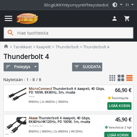
brightness_medium
Blogi
UKK
Yritysmyynti
Yhteystiedot
FI
menu
person
shopping_cart
search
Jimms.fi
home
Tarvikkeet
Kaapelit
Thunderbolt
Thunderbolt 4
Thunderbolt 4
sort
Pisteytys
filter_list
SUODATA
apps
grid_view
table_rows
Näytetään
:
1 - 8 / 8
MicroConnect
Thunderbolt 4 -kaapeli, 40 Gbps,
66,90 €
PD 100W, 8K60Hz, 3m, musta
TB4030
fiber_manual_record
Toimittajilla
8K60Hz | 2x 4K60Hz | 5K60Hz
LISÄÄ KORIIN
Akasa
Thunderbolt 4 -kaapeli, 40 Gbps,
45,90 €
8K60Hz/4K120Hz, PD 100W, 1m, musta
AK-CBUB59-10BK
fiber_manual_record
Varastossa 2 kpl
8K60Hz | 5K60Hz | 2x 4K60Hz | 4K120Hz
LISÄÄ KORIIN